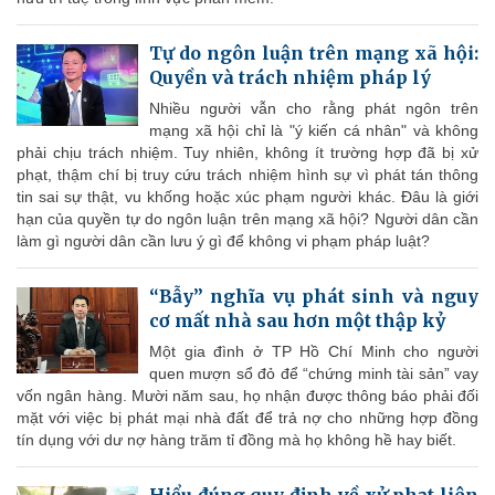
Tự do ngôn luận trên mạng xã hội:
Quyền và trách nhiệm pháp lý
Nhiều người vẫn cho rằng phát ngôn trên
mạng xã hội chỉ là "ý kiến cá nhân" và không
phải chịu trách nhiệm. Tuy nhiên, không ít trường hợp đã bị xử
phạt, thậm chí bị truy cứu trách nhiệm hình sự vì phát tán thông
tin sai sự thật, vu khống hoặc xúc phạm người khác. Đâu là giới
hạn của quyền tự do ngôn luận trên mạng xã hội? Người dân cần
làm gì người dân cần lưu ý gì để không vi phạm pháp luật?
“Bẫy” nghĩa vụ phát sinh và nguy
cơ mất nhà sau hơn một thập kỷ
Một gia đình ở TP Hồ Chí Minh cho người
quen mượn sổ đỏ để “chứng minh tài sản” vay
vốn ngân hàng. Mười năm sau, họ nhận được thông báo phải đối
mặt với việc bị phát mại nhà đất để trả nợ cho những hợp đồng
tín dụng với dư nợ hàng trăm tỉ đồng mà họ không hề hay biết.
Hiểu đúng quy định về xử phạt liên