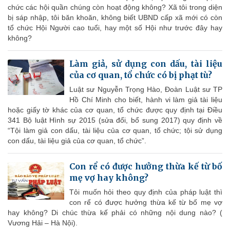
chức các hội quần chúng còn hoạt động không? Xã tôi trong diện
bị sáp nhập, tôi băn khoăn, không biết UBND cấp xã mới có còn
tổ chức Hội Người cao tuổi, hay một số Hội như trước đây hay
không?
Làm giả, sử dụng con dấu, tài liệu
của cơ quan, tổ chức có bị phạt tù?
Luật sư Nguyễn Trọng Hào, Đoàn Luật sư TP
Hồ Chí Minh cho biết, hành vi làm giả tài liệu
hoặc giấy tờ khác của cơ quan, tổ chức được quy định tại Điều
341 Bộ luật Hình sự 2015 (sửa đổi, bổ sung 2017) quy định về
“Tội làm giả con dấu, tài liệu của cơ quan, tổ chức; tội sử dụng
con dấu, tài liệu giả của cơ quan, tổ chức”.
Con rể có được hưởng thừa kế từ bố
mẹ vợ hay không?
Tôi muốn hỏi theo quy định của pháp luật thì
con rể có được hưởng thừa kế từ bố mẹ vợ
hay không? Di chúc thừa kế phải có những nội dung nào? (
Vương Hải – Hà Nội).