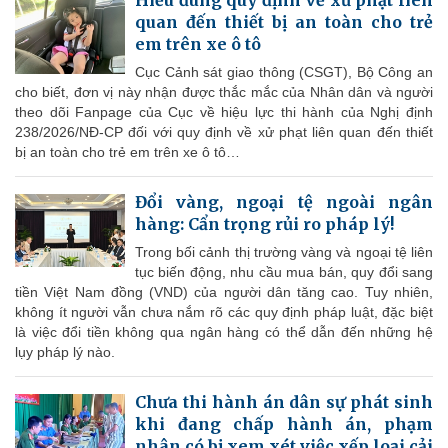
quan đến thiết bị an toàn cho trẻ
em trên xe ô tô
Cục Cảnh sát giao thông (CSGT), Bộ Công an
cho biết, đơn vị này nhận được thắc mắc của Nhân dân và người
theo dõi Fanpage của Cục về hiệu lực thi hành của Nghị định
238/2026/NĐ-CP đối với quy định về xử phạt liên quan đến thiết
bị an toàn cho trẻ em trên xe ô tô…
Đổi vàng, ngoại tệ ngoài ngân
hàng: Cẩn trọng rủi ro pháp lý!
Trong bối cảnh thị trường vàng và ngoại tệ liên
tục biến động, nhu cầu mua bán, quy đổi sang
tiền Việt Nam đồng (VND) của người dân tăng cao. Tuy nhiên,
không ít người vẫn chưa nắm rõ các quy định pháp luật, đặc biệt
là việc đổi tiền không qua ngân hàng có thể dẫn đến những hệ
lụy pháp lý nào.
Chưa thi hành án dân sự phát sinh
khi đang chấp hành án, phạm
nhân có bị xem xét việc xếp loại cải