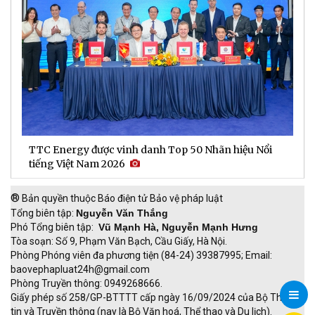
TTC Energy được vinh danh Top 50 Nhãn hiệu Nổi
N
tiếng Việt Nam 2026
c
®
Bản quyền thuộc Báo điện tử Bảo vệ pháp luật
Tổng biên tập:
Nguyễn Văn Thắng
Phó Tổng biên tập:
Vũ Mạnh Hà, Nguyễn Mạnh Hưng
Tòa soạn: Số 9, Phạm Văn Bạch, Cầu Giấy, Hà Nội.
Phòng Phóng viên đa phương tiện (84-24) 39387995; Email:
baovephapluat24h@gmail.com
Phòng Truyền thông: 0949268666.
Giấy phép số 258/GP-BTTTT cấp ngày 16/09/2024 của Bộ Thông
tin và Truyền thông (nay là Bộ Văn hoá, Thể thao và Du lịch).