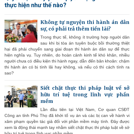
thực hiện như thế nào?
Không tự nguyện thi hành án dân
sự, có phải trả thêm tiền lãi?
Trong thực tế, không ít trường hợp người dân
sau khi bị tòa án tuyên buộc bồi thường thiệt
hại đã phải chuyển sang giai đoạn thi hành án dân sự để thực
hiện nghĩa vụ. Tuy nhiên, do hoàn cảnh kinh tế khó khăn, nhiều
người chưa có điều kiện thi hành ngay, dẫn đến băn khoăn: chậm
thi hành án có bị tính lãi hay không, và nếu có thì cách tính ra
sao?
Siết chặt thực thi pháp luật về sở
hữu trí tuệ trong lĩnh vực phần
mềm
Lần đầu tiên tại Việt Nam, Cơ quan CSĐT
Công an tỉnh Phú Thọ đã khởi tố vụ án và các bị can về hành vi
xâm phạm quyền tác giả đối với phần mềm máy tính. Đây được
xem là động thái mạnh tay nhằm siết chặt thực thi pháp luật về sở
hữu trí tuệ trong lĩnh vực phần mềm.