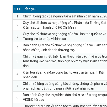
STT
Trích yếu
1
Chỉ thị Công tác của ngành Kiểm sát nhân dân năm 202
Quy chế tổ chức và hoạt động của Phân hiệu Trường Đại
2
Kiểm sát tại Thành phố Hồ Chí Minh
Quy chế tổ chức và hoạt động của Vụ Hợp tác quốc tế và
3
Tương trợ tư pháp về hình sự
Ban hành Quy chế tổ chức và hoạt động của Vụ Kiểm sát
4
hành chính, kinh doanh thương mại
Chỉ thị về quán triệt, triển khai thực hiện các nhiệm vụ tr
5
tâm trong việc sắp xếp, tinh gọn bộ máy Viện kiểm sát n
dân
Kiện toàn Ban chỉ đạo công tác tuyên truyền ngành Kiểm
6
nhân dân
Chỉ thị về tăng cường công tác phòng, chống tội phạm và
7
phạm pháp luật trong ngành Kiểm sát nhân dân
Ban hành Quy chế thực hiện dân chủ ở cơ sở trong cơ qu
8
VKSND tối cao
Thông tư quy định về công tác thi đua, khen thưởng tron