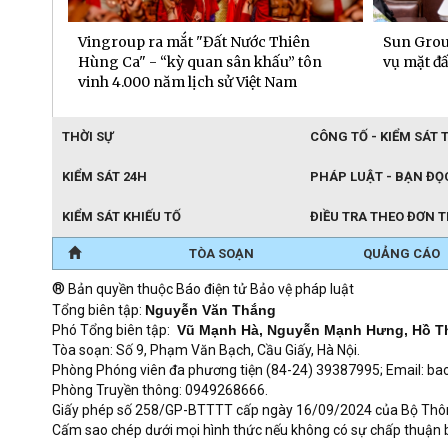
phái
Vingroup ra mắt "Đất Nước Thiên
Sun Grou
ăm
Hùng Ca" - “kỳ quan sân khấu” tôn
vụ mặt đấ
vinh 4.000 năm lịch sử Việt Nam
THỜI SỰ
CÔNG TỐ - KIỂM SÁT 
KIỂM SÁT 24H
PHÁP LUẬT - BẠN ĐỌ
KIỂM SÁT KHIẾU TỐ
ĐIỀU TRA THEO ĐƠN 
TÒA SOẠN
QUẢNG CÁO
®
Bản quyền thuộc Báo điện tử Bảo vệ pháp luật
Tổng biên tập:
Nguyễn Văn Thắng
Phó Tổng biên tập:
Vũ Mạnh Hà, Nguyễn Mạnh Hưng, Hồ T
Tòa soạn: Số 9, Phạm Văn Bạch, Cầu Giấy, Hà Nội.
Phòng Phóng viên đa phương tiện (84-24) 39387995; Email: 
Phòng Truyền thông: 0949268666.
Giấy phép số 258/GP-BTTTT cấp ngày 16/09/2024 của Bộ Thông t
Cấm sao chép dưới mọi hình thức nếu không có sự chấp thuận 