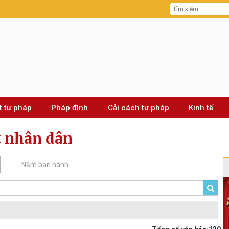
t tư pháp
Pháp đình
Cải cách tư pháp
Kinh tế
t nhân dân