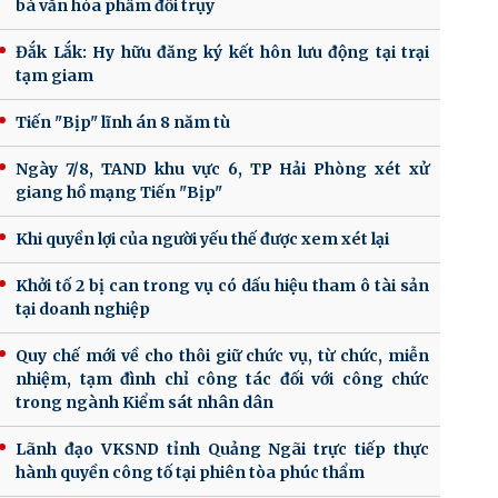
bá văn hóa phẩm đồi trụy
Đắk Lắk: Hy hữu đăng ký kết hôn lưu động tại trại
tạm giam
Tiến "Bịp" lĩnh án 8 năm tù
Ngày 7/8, TAND khu vực 6, TP Hải Phòng xét xử
giang hồ mạng Tiến "Bịp"
Khi quyền lợi của người yếu thế được xem xét lại
Khởi tố 2 bị can trong vụ có dấu hiệu tham ô tài sản
tại doanh nghiệp
Quy chế mới về cho thôi giữ chức vụ, từ chức, miễn
nhiệm, tạm đình chỉ công tác đối với công chức
trong ngành Kiểm sát nhân dân
Lãnh đạo VKSND tỉnh Quảng Ngãi trực tiếp thực
hành quyền công tố tại phiên tòa phúc thẩm