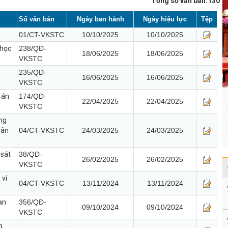
Tổng số văn bản:130
Số văn bản
Ngày ban hành
Ngày hiệu lực
Tệp
6
01/CT-VKSTC
10/10/2025
10/10/2025
 học
238/QĐ-
18/06/2025
18/06/2025
VKSTC
235/QĐ-
16/06/2025
16/06/2025
VKSTC
 án
174/QĐ-
22/04/2025
22/04/2025
VKSTC
ọng
hân
04/CT-VKSTC
24/03/2025
24/03/2025
 sát
38/QĐ-
26/02/2025
26/02/2025
VKSTC
 vi
04/CT-VKSTC
13/11/2024
13/11/2024
an
356/QĐ-
09/10/2024
09/10/2024
VKSTC
g