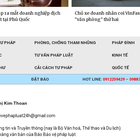
p ra mắt doanh nghiệp dịch
Chủ xe doanh nhân coi VinFast
t tại Phú Quốc
“văn phòng” thứ hai
TƯ PHÁP
PHÒNG, CHỐNG THAM NHŨNG
PHÁP ĐÌNH
C
TƯ VẤN PHÁP LUẬT
KINH TẾ
THƯ
CẢI CÁCH TƯ PHÁP
QUỐC TẾ
ĐẶT BÁO
HOT LINE:
0912259429 – 0988
hị Kim Thoan
baovephapluat24h@gmail.com
in và Truyền thông (nay là Bộ Văn hoá, Thể thao và Du lịch).
bằng văn bản của Báo Bảo vệ pháp luật.