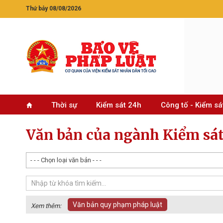
Thứ bảy 08/08/2026
Thời sự
Kiểm sát 24h
Công tố - Kiểm sá
Văn bản của ngành Kiểm sá
- - - Chọn loại văn bản - - -
Văn bản quy phạm pháp luật
Xem thêm: