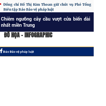
Đồng chí Hồ Thị Kim Thoan giữ chức vụ Phó Tổng
Biên tập Báo Bảo vệ pháp luật
Chiêm ngưỡng cây cầu vượt cửa biển dài
GÓC ẢNH
nhất miền Trung
ĐỒ HỌA - INFOGRAPHIC
Báo Bảo vệ pháp luật