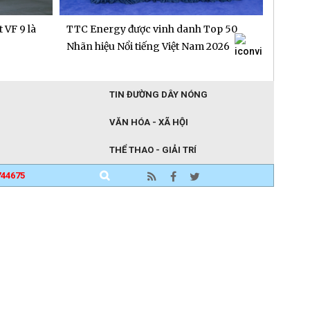
 VF 9 là
TTC Energy được vinh danh Top 50
Người 
"gieo"
Nhãn hiệu Nổi tiếng Việt Nam 2026
TIN ĐƯỜNG DÂY NÓNG
VĂN HÓA - XÃ HỘI
THỂ THAO - GIẢI TRÍ
744675