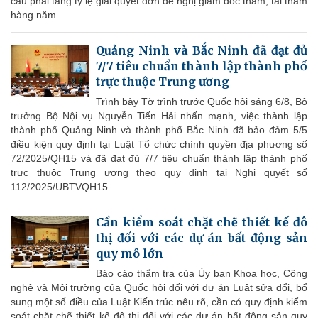
cầu phải tăng tỷ lệ giải quyết đơn đề nghị giám đốc thẩm, tái thẩm
hàng năm.
Quảng Ninh và Bắc Ninh đã đạt đủ
7/7 tiêu chuẩn thành lập thành phố
trực thuộc Trung ương
Trình bày Tờ trình trước Quốc hội sáng 6/8, Bộ
trưởng Bộ Nội vụ Nguyễn Tiến Hải nhấn mạnh, việc thành lập
thành phố Quảng Ninh và thành phố Bắc Ninh đã bảo đảm 5/5
điều kiện quy định tại Luật Tổ chức chính quyền địa phương số
72/2025/QH15 và đã đạt đủ 7/7 tiêu chuẩn thành lập thành phố
trực thuộc Trung ương theo quy định tại Nghị quyết số
112/2025/UBTVQH15.
Cần kiểm soát chặt chẽ thiết kế đô
thị đối với các dự án bất động sản
quy mô lớn
Báo cáo thẩm tra của Ủy ban Khoa học, Công
nghệ và Môi trường của Quốc hội đối với dự án Luật sửa đổi, bổ
sung một số điều của Luật Kiến trúc nêu rõ, cần có quy định kiểm
soát chặt chẽ thiết kế đô thị đối với các dự án bất động sản quy