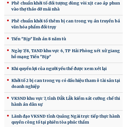
Phê chuẩn khởi tố đối tượng dùng vòi xịt cao áp phun
vào thợ tháo dỡ mái nhà
Phê chuẩn khởi tố thêm bị can trong vụ án truyền bá
văn hóa phẩm đồi trụy
Tiến "Bịp" lĩnh án 8 năm tù
Ngày 7/8, TAND khu vực 6, TP Hải Phòng xét xử giang
hồ mạng Tiến "Bịp"
Khi quyền lợi của người yếu thế được xem xét lại
Khởi tố 2 bị can trong vụ có dấu hiệu tham ô tài sản tại
doanh nghiệp
VKSND khu vực 7, tỉnh Đắk Lắk kiểm sát cưỡng chế thi
hành án dân sự
Lãnh đạo VKSND tỉnh Quảng Ngãi trực tiếp thực hành
quyền công tố tại phiên tòa phúc thẩm