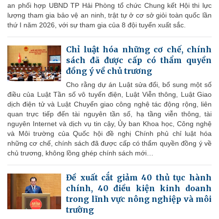
an phối hợp UBND TP Hải Phòng tổ chức Chung kết Hội thi lực
lượng tham gia bảo vệ an ninh, trật tự ở cơ sở giỏi toàn quốc lần
thứ I năm 2026, với sự tham gia của 8 đội tuyển xuất sắc.
Chỉ luật hóa những cơ chế, chính
sách đã được cấp có thẩm quyền
đồng ý về chủ trương
Cho rằng dự án Luật sửa đổi, bổ sung một số
điều của Luật Tần số vô tuyến điện, Luật Viễn thông, Luật Giao
dịch điện tử và Luật Chuyển giao công nghệ tác động rộng, liên
quan trực tiếp đến tài nguyên tần số, hạ tầng viễn thông, tài
nguyên Internet và dịch vụ tin cậy, Ủy ban Khoa học, Công nghệ
và Môi trường của Quốc hội đề nghị Chính phủ chỉ luật hóa
những cơ chế, chính sách đã được cấp có thẩm quyền đồng ý về
chủ trương, không lồng ghép chính sách mới…
Đề xuất cắt giảm 40 thủ tục hành
chính, 40 điều kiện kinh doanh
trong lĩnh vực nông nghiệp và môi
trường