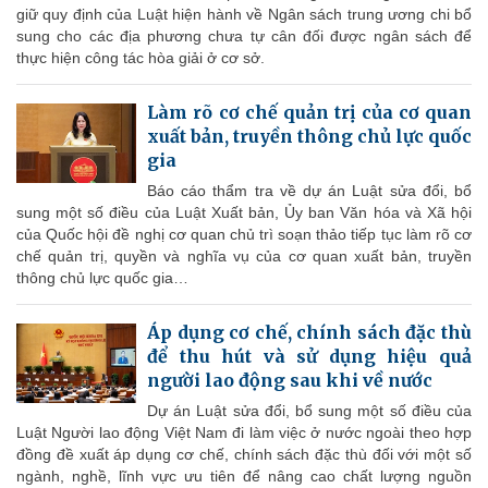
giữ quy định của Luật hiện hành về Ngân sách trung ương chi bổ
sung cho các địa phương chưa tự cân đối được ngân sách để
thực hiện công tác hòa giải ở cơ sở.
Làm rõ cơ chế quản trị của cơ quan
xuất bản, truyền thông chủ lực quốc
gia
Báo cáo thẩm tra về dự án Luật sửa đổi, bổ
sung một số điều của Luật Xuất bản, Ủy ban Văn hóa và Xã hội
của Quốc hội đề nghị cơ quan chủ trì soạn thảo tiếp tục làm rõ cơ
chế quản trị, quyền và nghĩa vụ của cơ quan xuất bản, truyền
thông chủ lực quốc gia…
Áp dụng cơ chế, chính sách đặc thù
để thu hút và sử dụng hiệu quả
người lao động sau khi về nước
Dự án Luật sửa đổi, bổ sung một số điều của
Luật Người lao động Việt Nam đi làm việc ở nước ngoài theo hợp
đồng đề xuất áp dụng cơ chế, chính sách đặc thù đối với một số
ngành, nghề, lĩnh vực ưu tiên để nâng cao chất lượng nguồn