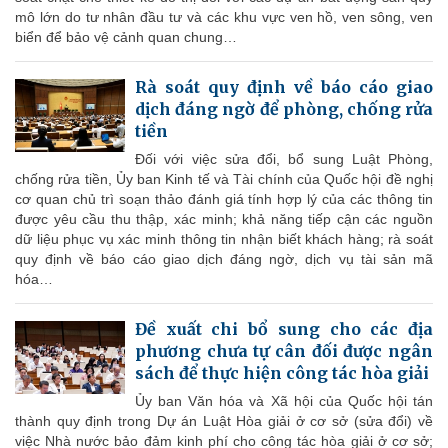
mô lớn do tư nhân đầu tư và các khu vực ven hồ, ven sông, ven
biển để bảo vệ cảnh quan chung…
Rà soát quy định về báo cáo giao
dịch đáng ngờ để phòng, chống rửa
tiền
Đối với việc sửa đổi, bổ sung Luật Phòng,
chống rửa tiền, Ủy ban Kinh tế và Tài chính của Quốc hội đề nghị
cơ quan chủ trì soạn thảo đánh giá tính hợp lý của các thông tin
được yêu cầu thu thập, xác minh; khả năng tiếp cận các nguồn
dữ liệu phục vụ xác minh thông tin nhận biết khách hàng; rà soát
quy định về báo cáo giao dịch đáng ngờ, dịch vụ tài sản mã
hóa…
Đề xuất chi bổ sung cho các địa
phương chưa tự cân đối được ngân
sách để thực hiện công tác hòa giải
Ủy ban Văn hóa và Xã hội của Quốc hội tán
thành quy định trong Dự án Luật Hòa giải ở cơ sở (sửa đổi) về
việc Nhà nước bảo đảm kinh phí cho công tác hòa giải ở cơ sở;