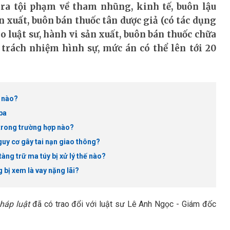
tra tội phạm về tham nhũng, kinh tế, buôn lậu
xuất, buôn bán thuốc tân dược giả (có tác dụng
o luật sư, hành vi sản xuất, buôn bán thuốc chữa
u trách nhiệm hình sự, mức án có thể lên tới 20
ế nào?
ba
 trong trường hợp nào?
guy cơ gây tai nạn giao thông?
tàng trữ ma túy bị xử lý thế nào?
g bị xem là vay nặng lãi?
háp luật
đã có trao đổi với luật sư Lê Anh Ngọc - Giám đốc