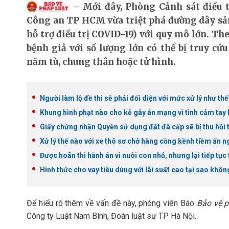
Mới đây, Phòng Cảnh sát điều 
Công an TP HCM vừa triệt phá đường dây sản 
hỗ trợ điều trị COVID-19) với quy mô lớn. The
bệnh giả với số lượng lớn có thể bị truy cứ
năm tù, chung thân hoặc tử hình.
Người làm lộ đề thi sẽ phải đối diện với mức xử lý như th
Khung hình phạt nào cho kẻ gây án mạng vì tình cảm tay 
Giấy chứng nhận Quyền sử dụng đất đã cấp sẽ bị thu hồi
Xử lý thế nào với xe thô sơ chở hàng cồng kềnh tiềm ẩn n
Được hoãn thi hành án vì nuôi con nhỏ, nhưng lại tiếp tục 
Hình thức cho vay tiêu dùng với lãi suất cao tại sao khôn
Để hiểu rõ thêm về vấn đề này, phóng viên Báo
Bảo vệ p
Công ty Luật Nam Bình, Đoàn luật sư TP Hà Nội.