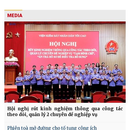
MEDIA
Hội nghị rút kinh nghiệm thông qua công tác
theo dõi, quản lý 2 chuyên đề nghiệp vụ
Phiên toà mở đường cho tố tụng công ích