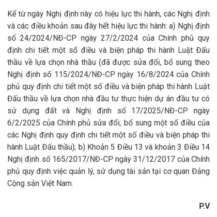
Kể từ ngày Nghị định này có hiệu lực thi hành, các Nghị định
và các điều khoản sau đây hết hiệu lực thi hành: a) Nghị định
số 24/2024/NĐ-CP ngày 27/2/2024 của Chính phủ quy
định chi tiết một số điều và biện pháp thi hành Luật Đấu
thầu về lựa chọn nhà thầu (đã được sửa đổi, bổ sung theo
Nghị định số 115/2024/NĐ-CP ngày 16/8/2024 của Chính
phủ quy định chi tiết một số điều và biện pháp thi hành Luật
Đấu thầu về lựa chọn nhà đầu tư thực hiện dự án đầu tư có
sử dụng đất và Nghị định số 17/2025/NĐ-CP ngày
6/2/2025 của Chính phủ sửa đổi, bổ sung một số điều của
các Nghị định quy định chi tiết một số điều và biện pháp thi
hành Luật Đấu thầu); b) Khoản 5 Điều 13 và khoản 3 Điều 14
Nghị định số 165/2017/NĐ-CP ngày 31/12/2017 của Chính
phủ quy định việc quản lý, sử dụng tài sản tại cơ quan Đảng
Cộng sản Việt Nam.
P.V