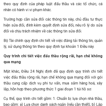
theo quy định của pháp luật đấu thầu và các tổ chức, cá
nhân có hành vi vi phạm khác.
Trường hợp cần sửa đổi các thông tin này, chủ đầu tư thực
hiện sửa đổi, đính kèm quyết định sửa đổi, nêu rõ lý do sửa
đổi và chịu trách nhiệm về các thông tin sửa đổi.
Bộ Tài chính quy định chi tiết về việc đăng tải thông tin, quản
lý, sử dụng thông tin theo quy định tại khoản 1 Điều này.
Quy trình chi tiết việc đấu thầu rộng rãi, hạn chế không
qua mạng
Mặt khác, Điều 24 Nghị định đã quy định quy trình chi tiết
việc đấu thầu rộng rãi, hạn chế không qua mạng đối với gói
thầu cung cấp dịch vụ phi tư vấn, mua sắm hàng hoá, xây
lắp, hỗn hợp theo phương thức 1 giai đoạn 1 túi hồ sơ.
Cụ thể, quy trình chi tiết gồm: 1. Chuẩn bị lựa chọn nhà thầu,
bao gồm: a) Lựa chọn danh sách ngắn (nếu cần thiết); b) Lập