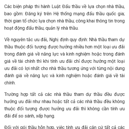
Các biện pháp thi hành Luật Đấu thầu về lựa chọn nhà thầu,
bao gồm: Đăng ký trên Hệ thống mạng đấu thầu quốc gia;
thời gian tổ chức lựa chọn nhà thầu; công khai thông tin trong
hoạt động đấu thầu; quản lý nhà thầu.
Về nguyên tắc ưu đãi, Nghị định quy định: Nhà thầu tham dự
thầu thuộc đối tượng được hưởng nhiều hơn một loại ưu đãi
trong đánh giá về năng lực và kinh nghiệm hoặc trong đánh
giá về tài chính thì khi tính ưu đãi chỉ được hưởng một loại
ưu đãi có lợi nhất cho nhà thầu tương ứng với từng nội dung
đánh giá về năng lực và kinh nghiệm hoặc đánh giá về tài
chính.
Trường hợp tất cả các nhà thầu tham dự thầu đều được
hưởng ưu đãi như nhau hoặc tất cả các nhà thầu đều không
thuộc đối tượng được hưởng ưu đãi thì không cần tính ưu
đãi để so sánh, xếp hạng.
Đối với gói thầu hỗn hợp, việc tính ưu đãi căn cứ tất cả các