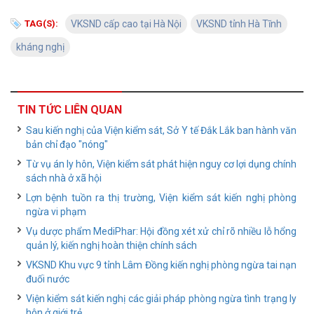
TAG(S):
VKSND cấp cao tại Hà Nội
VKSND tỉnh Hà Tĩnh
kháng nghị
TIN TỨC LIÊN QUAN
Sau kiến nghị của Viện kiểm sát, Sở Y tế Đắk Lắk ban hành văn
bản chỉ đạo "nóng"
Từ vụ án ly hôn, Viện kiểm sát phát hiện nguy cơ lợi dụng chính
sách nhà ở xã hội
Lợn bệnh tuồn ra thị trường, Viện kiểm sát kiến nghị phòng
ngừa vi phạm
Vụ dược phẩm MediPhar: Hội đồng xét xử chỉ rõ nhiều lỗ hổng
quản lý, kiến nghị hoàn thiện chính sách
VKSND Khu vực 9 tỉnh Lâm Đồng kiến nghị phòng ngừa tai nạn
đuối nước
Viện kiểm sát kiến nghị các giải pháp phòng ngừa tình trạng ly
hôn ở giới trẻ