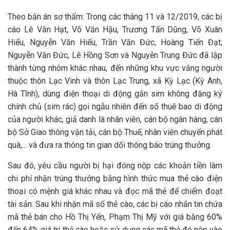
Theo bản án sơ thẩm: Trong các tháng 11 và 12/2019, các bị
cáo Lê Văn Hạt, Võ Văn Hậu, Trương Tấn Dũng, Võ Xuân
Hiếu, Nguyễn Văn Hiếu, Trần Văn Đức, Hoàng Tiến Đạt,
Nguyễn Văn Đức, Lê Hồng Sơn và Nguyễn Trung Đức đã lập
thành từng nhóm khác nhau, đến những khu vực vắng người
thuộc thôn Lạc Vinh và thôn Lạc Trung, xã Kỳ Lạc (Kỳ Anh,
Hà Tĩnh), dùng điện thoại di động gắn sim không đăng ký
chính chủ (sim rác) gọi ngẫu nhiên đến số thuê bao di động
của người khác, giả danh là nhân viên, cán bộ ngân hàng, cán
bộ Sở Giao thông vận tải, cán bộ Thuế, nhân viên chuyển phát
quà,... và đưa ra thông tin gian dối thông báo trúng thưởng.
Sau đó, yêu cầu người bị hại đóng nộp các khoản tiền làm
chi phí nhận trúng thưởng bằng hình thức mua thẻ cào điện
thoại có mệnh giá khác nhau và đọc mã thẻ để chiếm đoạt
tài sản. Sau khi nhận mã số thẻ cào, các bị cáo nhắn tin chứa
mã thẻ bán cho Hồ Thị Yến, Phạm Thị Mỹ với giá bằng 60%
đến 64% giá trị thẻ cào hoặc sử dụng các mã thẻ đó nộp vào