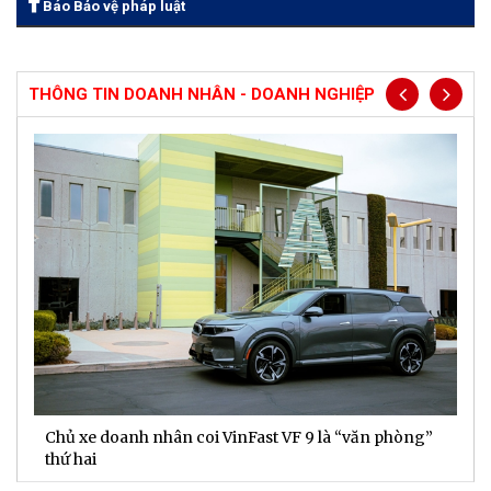
Báo Bảo vệ pháp luật
THÔNG TIN DOANH NHÂN - DOANH NGHIỆP
Chủ xe doanh nhân coi VinFast VF 9 là “văn phòng”
T
thứ hai
t