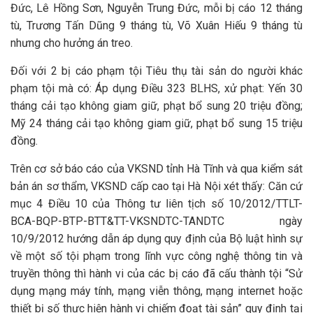
Đức, Lê Hồng Sơn, Nguyễn Trung Đức, mỗi bị cáo 12 tháng
tù, Trương Tấn Dũng 9 tháng tù, Võ Xuân Hiếu 9 tháng tù
nhưng cho hưởng án treo.
Đối với 2 bị cáo phạm tội Tiêu thụ tài sản do người khác
phạm tội mà có: Áp dụng Điều 323 BLHS, xử phạt: Yến 30
tháng cải tạo không giam giữ, phạt bổ sung 20 triệu đồng;
Mỹ 24 tháng cải tạo không giam giữ, phạt bổ sung 15 triệu
đồng.
Trên cơ sở báo cáo của VKSND tỉnh Hà Tĩnh và qua kiểm sát
bản án sơ thẩm, VKSND cấp cao tại Hà Nội xét thấy: Căn cứ
mục 4 Điều 10 của Thông tư liên tịch số 10/2012/TTLT-
BCA-BQP-BTP-BTT&TT-VKSNDTC-TANDTC ngày
10/9/2012 hướng dẫn áp dụng quy định của Bộ luật hình sự
về một số tội phạm trong lĩnh vực công nghệ thông tin và
truyền thông thì hành vi của các bị cáo đã cấu thành tội “Sử
dụng mạng máy tính, mạng viễn thông, mạng internet hoặc
thiết bị số thực hiện hành vi chiếm đoạt tài sản” quy định tại