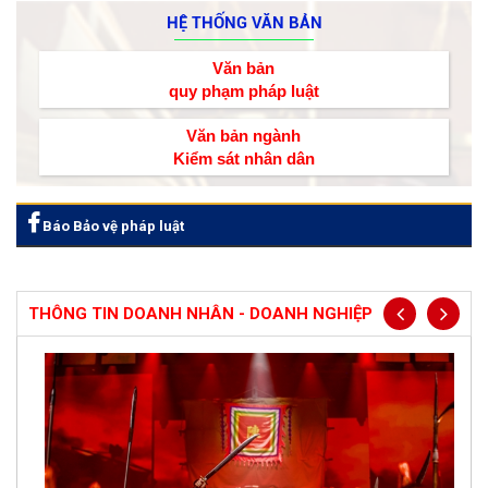
HỆ THỐNG VĂN BẢN
Văn bản
quy phạm pháp luật
Văn bản ngành
Kiểm sát nhân dân
Báo Bảo vệ pháp luật
THÔNG TIN DOANH NHÂN - DOANH NGHIỆP