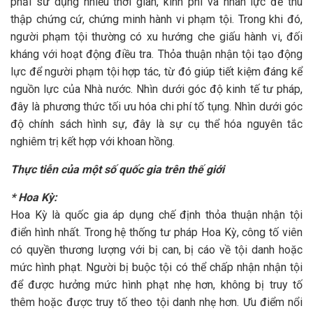
phải sử dụng nhiều thời gian, kinh phí và nhân lực để thu
thập chứng cứ, chứng minh hành vi phạm tội. Trong khi đó,
người phạm tội thường có xu hướng che giấu hành vi, đối
kháng với hoạt động điều tra. Thỏa thuận nhận tội tạo động
lực để người phạm tội hợp tác, từ đó giúp tiết kiệm đáng kể
nguồn lực của Nhà nước. Nhìn dưới góc độ kinh tế tư pháp,
đây là phương thức tối ưu hóa chi phí tố tụng. Nhìn dưới góc
độ chính sách hình sự, đây là sự cụ thể hóa nguyên tắc
nghiêm trị kết hợp với khoan hồng.
Thực tiễn của một số quốc gia trên thế giới
* Hoa Kỳ:
Hoa Kỳ là quốc gia áp dụng chế định thỏa thuận nhận tội
điển hình nhất. Trong hệ thống tư pháp Hoa Kỳ, công tố viên
có quyền thương lượng với bị can, bị cáo về tội danh hoặc
mức hình phạt. Người bị buộc tội có thể chấp nhận nhận tội
để được hưởng mức hình phạt nhẹ hơn, không bị truy tố
thêm hoặc được truy tố theo tội danh nhẹ hơn. Ưu điểm nổi