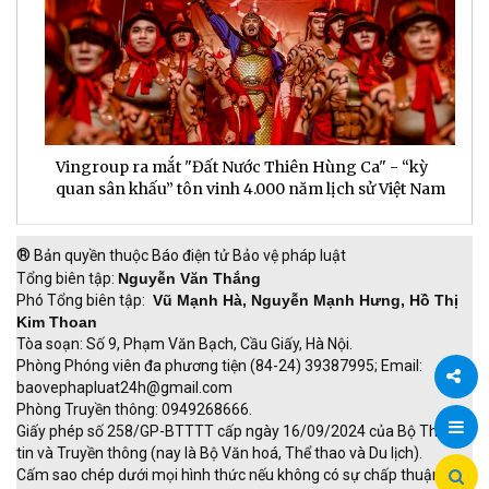
Vingroup ra mắt "Đất Nước Thiên Hùng Ca" - “kỳ
S
quan sân khấu” tôn vinh 4.000 năm lịch sử Việt Nam
P
®
Bản quyền thuộc Báo điện tử Bảo vệ pháp luật
Tổng biên tập:
Nguyễn Văn Thắng
Phó Tổng biên tập:
Vũ Mạnh Hà, Nguyễn Mạnh Hưng, Hồ Thị
Kim Thoan
Tòa soạn: Số 9, Phạm Văn Bạch, Cầu Giấy, Hà Nội.
Phòng Phóng viên đa phương tiện (84-24) 39387995; Email:
baovephapluat24h@gmail.com
Phòng Truyền thông: 0949268666.
Chia
Giấy phép số 258/GP-BTTTT cấp ngày 16/09/2024 của Bộ Thông
tin và Truyền thông (nay là Bộ Văn hoá, Thể thao và Du lịch).
sẻ
Cấm sao chép dưới mọi hình thức nếu không có sự chấp thuận