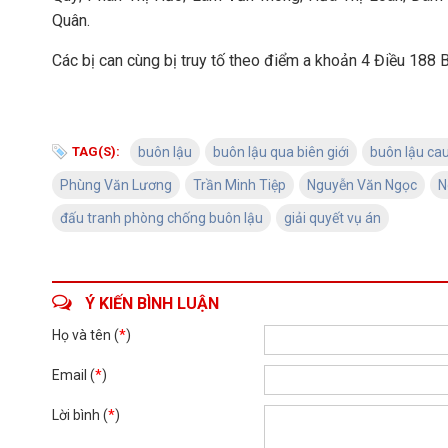
Quân.
Các bị can cùng bị truy tố theo điểm a khoản 4 Điều 188 
TAG(S):
buôn lậu
buôn lậu qua biên giới
buôn lậu ca
Phùng Văn Lương
Trần Minh Tiệp
Nguyễn Văn Ngọc
N
đấu tranh phòng chống buôn lậu
giải quyết vụ án
Ý KIẾN BÌNH LUẬN
Họ và tên (
*
)
Email (
*
)
Lời bình (
*
)