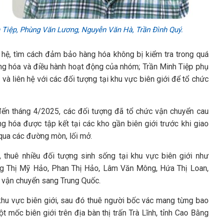
h Tiệp, Phùng Văn Lương, Nguyễn Văn Hà, Trần Đình Quý.
 hệ, tìm cách đảm bảo hàng hóa không bị kiểm tra trong quá
àng hóa và điều hành hoạt động của nhóm; Trần Minh Tiệp phụ
 và liên hệ với các đối tượng tại khu vực biên giới để tổ chức
đến tháng 4/2025, các đối tượng đã tổ chức vận chuyển cau
g hóa được tập kết tại các kho gần biên giới trước khi giao
qua các đường mòn, lối mở.
ệ, thuê nhiều đối tượng sinh sống tại khu vực biên giới như
g Thị Mỹ Hảo, Phan Thị Hảo, Lâm Văn Mông, Hứa Thị Loan,
c vận chuyển sang Trung Quốc.
khu vực biên giới, sau đó thuê người bốc vác mang từng bao
 mốc biên giới trên địa bàn thị trấn Trà Lĩnh, tỉnh Cao Bằng