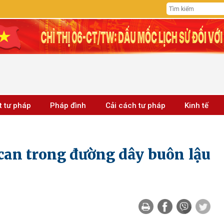
t tư pháp
Pháp đình
Cải cách tư pháp
Kinh tế
 can trong đường dây buôn lậu