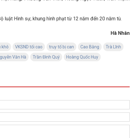
Bộ luật Hình sự, khung hình phạt từ 12 năm đến 20 năm tù.
Hà Nhân
u khô
VKSND tối cao
truy tố bị can
Cao Bằng
Trà Lĩnh
guyễn Văn Hà
Trần Đình Quý
Hoàng Quốc Huy