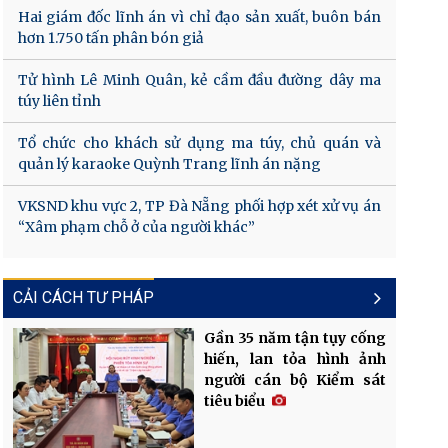
Hai giám đốc lĩnh án vì chỉ đạo sản xuất, buôn bán
hơn 1.750 tấn phân bón giả
Tử hình Lê Minh Quân, kẻ cầm đầu đường dây ma
túy liên tỉnh
Tổ chức cho khách sử dụng ma túy, chủ quán và
quản lý karaoke Quỳnh Trang lĩnh án nặng
VKSND khu vực 2, TP Đà Nẵng phối hợp xét xử vụ án
“Xâm phạm chỗ ở của người khác”
CẢI CÁCH TƯ PHÁP
Gần 35 năm tận tụy cống
hiến, lan tỏa hình ảnh
người cán bộ Kiểm sát
tiêu biểu