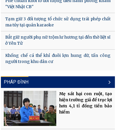
Phê chuẩn khởi tố đối tượng điều hành phòng khám
"Việt Nhật CB"
Tạm giữ 3 đối tượng tổ chức sử dụng trái phép chất
ma túy tại quán karaoke
Bắt giữ người phụ nữ trộm lư hương tại đền thờ liệt sĩ
ở Yên Tử
Khống chế cá thể khỉ đuôi lợn hung dữ, tấn công
người trong khu dân cư
PHÁP ĐÌNH
Mẹ sát hại con ruột, tạo
hiện trường giả để trục lợi
hơn 4,1 tỉ đồng tiền bảo
hiểm