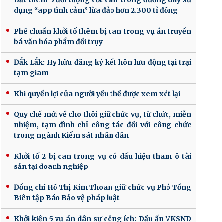
Bắt thêm 3 đối tượng cốt cán trong đường dây sử
dụng “app tình cảm” lừa đảo hơn 2.300 tỉ đồng
Phê chuẩn khởi tố thêm bị can trong vụ án truyền
bá văn hóa phẩm đồi trụy
Đắk Lắk: Hy hữu đăng ký kết hôn lưu động tại trại
tạm giam
Khi quyền lợi của người yếu thế được xem xét lại
Quy chế mới về cho thôi giữ chức vụ, từ chức, miễn
nhiệm, tạm đình chỉ công tác đối với công chức
trong ngành Kiểm sát nhân dân
Khởi tố 2 bị can trong vụ có dấu hiệu tham ô tài
sản tại doanh nghiệp
Đồng chí Hồ Thị Kim Thoan giữ chức vụ Phó Tổng
Biên tập Báo Bảo vệ pháp luật
Khởi kiện 5 vụ án dân sự công ích: Dấu ấn VKSND