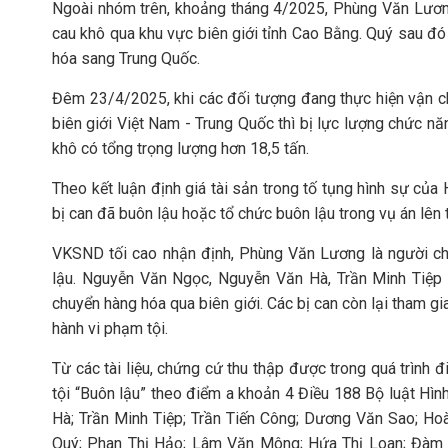
Ngoài nhóm trên, khoảng tháng 4/2025, Phùng Văn Lương 
cau khô qua khu vực biên giới tỉnh Cao Bằng. Quý sau đ
hóa sang Trung Quốc.
Đêm 23/4/2025, khi các đối tượng đang thực hiện vận c
biên giới Việt Nam - Trung Quốc thì bị lực lượng chức nă
khô có tổng trọng lượng hơn 18,5 tấn.
Theo kết luận định giá tài sản trong tố tụng hình sự của
bị can đã buôn lậu hoặc tổ chức buôn lậu trong vụ án lên t
VKSND tối cao nhận định, Phùng Văn Lương là người ch
lậu. Nguyễn Văn Ngọc, Nguyễn Văn Hà, Trần Minh Tiệp 
chuyển hàng hóa qua biên giới. Các bị can còn lại tham gia
hành vi phạm tội.
Từ các tài liệu, chứng cứ thu thập được trong quá trình đi
tội “Buôn lậu” theo điểm a khoản 4 Điều 188 Bộ luật H
Hà; Trần Minh Tiệp; Trần Tiến Công; Dương Văn Sao; H
Quý; Phan Thị Hảo; Lâm Văn Mông; Hứa Thị Loan; Đàm