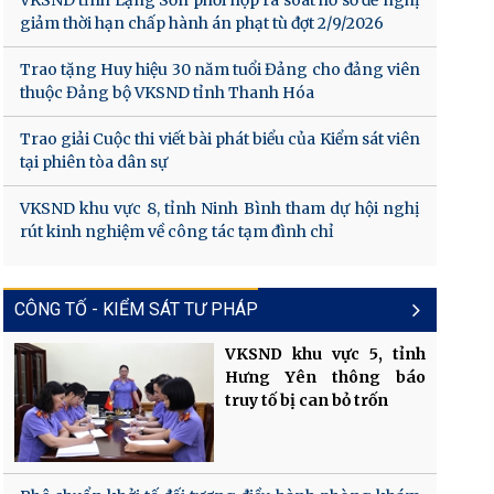
VKSND tỉnh Lạng Sơn phối hợp rà soát hồ sơ đề nghị
giảm thời hạn chấp hành án phạt tù đợt 2/9/2026
Trao tặng Huy hiệu 30 năm tuổi Đảng cho đảng viên
thuộc Đảng bộ VKSND tỉnh Thanh Hóa
Trao giải Cuộc thi viết bài phát biểu của Kiểm sát viên
tại phiên tòa dân sự
VKSND khu vực 8, tỉnh Ninh Bình tham dự hội nghị
rút kinh nghiệm về công tác tạm đình chỉ
CÔNG TỐ - KIỂM SÁT TƯ PHÁP
VKSND khu vực 5, tỉnh
Hưng Yên thông báo
truy tố bị can bỏ trốn