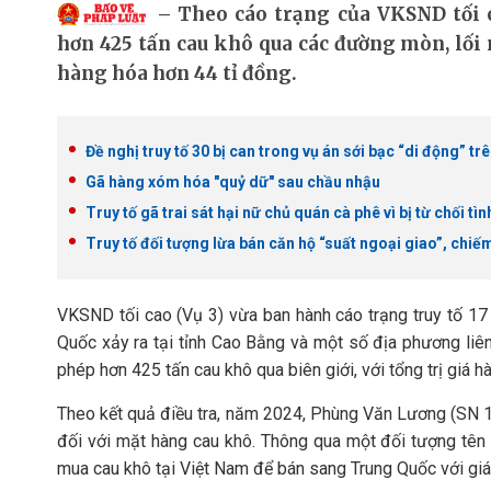
Theo cáo trạng của VKSND tối c
hơn 425 tấn cau khô qua các đường mòn, lối 
hàng hóa hơn 44 tỉ đồng.
Đề nghị truy tố 30 bị can trong vụ án sới bạc “di động” tr
Gã hàng xóm hóa "quỷ dữ" sau chầu nhậu
Truy tố gã trai sát hại nữ chủ quán cà phê vì bị từ chối tì
Truy tố đối tượng lừa bán căn hộ “suất ngoại giao”, chiế
VKSND tối cao (Vụ 3) vừa ban hành cáo trạng truy tố 17
Quốc xảy ra tại tỉnh Cao Bằng và một số địa phương liên
phép hơn 425 tấn cau khô qua biên giới, với tổng trị giá h
Theo kết quả điều tra, năm 2024, Phùng Văn Lương (SN 199
đối với mặt hàng cau khô. Thông qua một đối tượng tên 
mua cau khô tại Việt Nam để bán sang Trung Quốc với giá