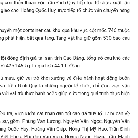
còn thỏa thuận với Trần Đình Quý tiếp tục tổ chức xuất lậu
ó giao cho Hoàng Quốc Huy trực tiếp tổ chức vận chuyển hàng
huyển một container cau khô qua khu vực cột mốc 746 thuộc
ng phát hiện, bắt quả tang. Tang vật thu giữ gồm 530 bao cau
 Hội đồng định giá tài sản tỉnh Cao Bằng, tổng số cau khô các
ới 425.145 kg, trị giá hơn 44,1 tỉ đồng.
ủ mưu, giữ vai trò khởi xướng và điều hành hoạt động buôn
và Trần Đình Quý là những người tổ chức, chỉ đạo việc vận
 với vai trò thực hành hoặc giúp sức trong quá trình thực hiện
ều tra, Viện kiểm sát nhân dân tối cao đã truy tố 17 bị can về
ình sự, gồm: Phùng Văn Lương; Nguyễn Văn Ngọc; Nguyễn Văn
oàng Quốc Huy; Hoàng Văn Giáp; Nông Thị Mỹ Hảo; Trần Đình
 Việt Hùng; Phương Văn Viên; Hoàng Ngọc Huân; Trần Mạnh