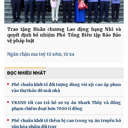
Trao tặng Huân chương Lao động hạng Nhì và
quyết định bổ nhiệm Phó Tổng Biên tập Báo Bảo
vệ pháp luật
Ngăn chặn ma tuý từ sớm, từ xa
ĐỌC NHIỀU NHẤT
Phê chuẩn khởi tố đối tượng dùng vòi xịt cao áp phun
vào thợ tháo dỡ mái nhà
VKSND tối cao trả hồ sơ vụ án Shark Thủy và đồng
phạm chiếm đoạt hơn 7000 tỉ đồng
Phê chuẩn khởi tố thêm bị can trong vụ án truyền bá
văn hóa phẩm đồi trụy