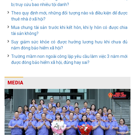
bị truy cứu bao nhiêu tội danh?
Theo quy định mới, những đối tượng nào và điều kiện để được
thuê nhà ở xã hội?
Mua chung tài sản trước khi kết hôn, khi ly hôn có được chia
tài sản không?
Suy giảm sức khỏe có được hưởng lương hưu khi chưa đủ
năm đóng bảo hiểm xã hội?
Trường mầm non ngoài công lập yêu cầu làm việc 3 năm mới
được đóng bảo hiểm xã hội, đúng hay sai?
MEDIA