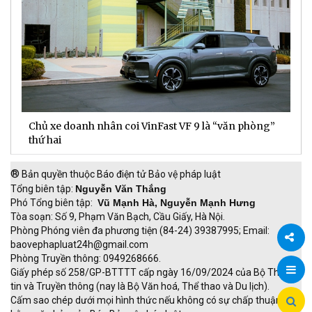
Chủ xe doanh nhân coi VinFast VF 9 là “văn phòng”
T
thứ hai
t
®
Bản quyền thuộc Báo điện tử Bảo vệ pháp luật
Tổng biên tập:
Nguyễn Văn Thắng
Phó Tổng biên tập:
Vũ Mạnh Hà, Nguyễn Mạnh Hưng
Tòa soạn: Số 9, Phạm Văn Bạch, Cầu Giấy, Hà Nội.
Phòng Phóng viên đa phương tiện (84-24) 39387995; Email:
baovephapluat24h@gmail.com
Phòng Truyền thông: 0949268666.
Chia
Giấy phép số 258/GP-BTTTT cấp ngày 16/09/2024 của Bộ Thông
tin và Truyền thông (nay là Bộ Văn hoá, Thể thao và Du lịch).
sẻ
Cấm sao chép dưới mọi hình thức nếu không có sự chấp thuận