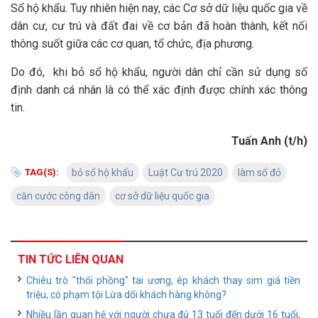
Sổ hộ khẩu. Tuy nhiên hiện nay, các Cơ sở dữ liệu quốc gia về
dân cư, cư trú và đất đai về cơ bản đã hoàn thành, kết nối
thông suốt giữa các cơ quan, tổ chức, địa phương.
Do đó, khi bỏ sổ hộ khẩu, người dân chỉ cần sử dụng số
định danh cá nhân là có thể xác định được chính xác thông
tin.
Tuấn Anh (t/h)
TAG(S):
bỏ sổ hộ khẩu
Luật Cư trú 2020
làm sổ đỏ
căn cước công dân
cơ sở dữ liệu quốc gia
TIN TỨC LIÊN QUAN
Chiêu trò "thổi phồng" tai ương, ép khách thay sim giá tiền
triệu, có phạm tội Lừa dối khách hàng không?
Nhiều lần quan hệ với người chưa đủ 13 tuổi đến dưới 16 tuổi,