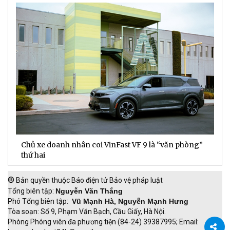
Chủ xe doanh nhân coi VinFast VF 9 là “văn phòng”
T
thứ hai
t
®
Bản quyền thuộc Báo điện tử Bảo vệ pháp luật
Tổng biên tập:
Nguyễn Văn Thắng
Phó Tổng biên tập:
Vũ Mạnh Hà, Nguyễn Mạnh Hưng
Tòa soạn: Số 9, Phạm Văn Bạch, Cầu Giấy, Hà Nội.
Phòng Phóng viên đa phương tiện (84-24) 39387995; Email: