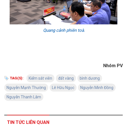
Quang cảnh phiên toà.
Nhóm PV
TAG(S):
Kiểm sát viên
đất vàng
bình dương
Nguyễn Mạnh Thường
Lê Hữu Ngọc
Nguyễn Minh Đồng
Nguyễn Thanh Lâm
TIN TỨC LIÊN QUAN