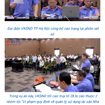
Đại diện VKSND TP Hà Nội công bố cáo trạng tại phiên xét
xử.
Trong vụ án này, VKSND tối cao truy tố 28 bị cáo thuộc 2
nhóm tội "Vi phạm quy định về quản lý, sử dụng tài sản Nhà