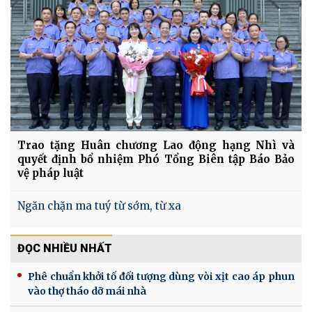
Trao tặng Huân chương Lao động hạng Nhì và
quyết định bổ nhiệm Phó Tổng Biên tập Báo Bảo
vệ pháp luật
Ngăn chặn ma tuý từ sớm, từ xa
ĐỌC NHIỀU NHẤT
Phê chuẩn khởi tố đối tượng dùng vòi xịt cao áp phun
vào thợ tháo dỡ mái nhà