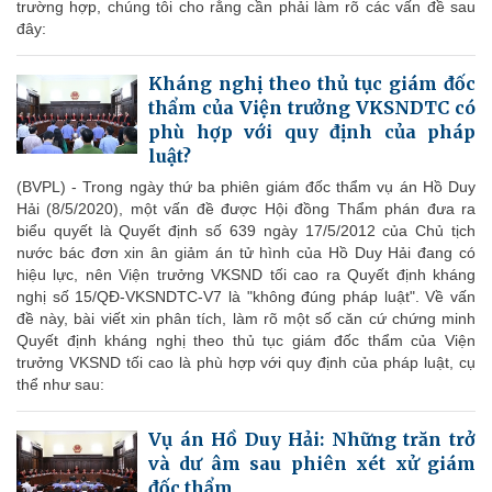
trường hợp, chúng tôi cho rằng cần phải làm rõ các vấn đề sau
đây:
Kháng nghị theo thủ tục giám đốc
thẩm của Viện trưởng VKSNDTC có
phù hợp với quy định của pháp
luật?
(BVPL) - Trong ngày thứ ba phiên giám đốc thẩm vụ án Hồ Duy
Hải (8/5/2020), một vấn đề được Hội đồng Thẩm phán đưa ra
biểu quyết là Quyết định số 639 ngày 17/5/2012 của Chủ tịch
nước bác đơn xin ân giảm án tử hình của Hồ Duy Hải đang có
hiệu lực, nên Viện trưởng VKSND tối cao ra Quyết định kháng
nghị số 15/QĐ-VKSNDTC-V7 là "không đúng pháp luật". Về vấn
đề này, bài viết xin phân tích, làm rõ một số căn cứ chứng minh
Quyết định kháng nghị theo thủ tục giám đốc thẩm của Viện
trưởng VKSND tối cao là phù hợp với quy định của pháp luật, cụ
thể như sau:
Vụ án Hồ Duy Hải: Những trăn trở
và dư âm sau phiên xét xử giám
đốc thẩm