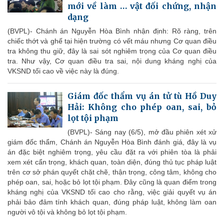
mới về làm … vật đối chứng, nhận
dạng
(BVPL)- Chánh án Nguyễn Hòa Bình nhận định: Rõ ràng, trên
chiếc thớt và ghế tại hiện trường có vết máu nhưng Cơ quan điều
tra không thu giữ, đây là sai sót nghiêm trọng của Cơ quan điều
tra. Như vậy, Cơ quan điều tra sai, nội dung kháng nghị của
VKSND tối cao về việc này là đúng.
Giám đốc thẩm vụ án tử tù Hồ Duy
Hải: Không cho phép oan, sai, bỏ
lọt tội phạm
(BVPL)- Sáng nay (6/5), mở đầu phiên xét xử
giám đốc thẩm, Chánh án Nguyễn Hòa Bình đánh giá, đây là vụ
án đặc biệt nghiêm trọng, yêu cầu đặt ra với phiên tòa là phải
xem xét cẩn trọng, khách quan, toàn diện, đúng thủ tục pháp luật
trên cơ sở phán quyết chặt chẽ, thận trọng, công tâm, không cho
phép oan, sai, hoặc bỏ lọt tội phạm. Đây cũng là quan điểm trong
kháng nghị của VKSND tối cao cho rằng, việc giải quyết vụ án
phải bảo đảm tính khách quan, đúng pháp luật, không làm oan
người vô tội và không bỏ lọt tội phạm.