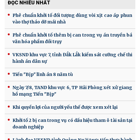
ĐỌC NHIỀU NHẤT
Phê chuẩn khởi tố đối tượng dùng vòi xịt cao áp phun
vào thợ tháo dỡ mái nhà
Phê chuẩn khởi tố thêm bị can trong vụ án truyền bá
văn hóa phẩm đồi trụy
VKSND khu vực 7, tỉnh Đắk Lắk kiểm sát cưỡng chế thi
hành án dân sự
Tiến "Bịp" lĩnh án 8 năm tù
Ngày 7/8, TAND khu vực 6, TP Hải Phòng xét xử giang
hồ mạng Tiến "Bịp"
Khi quyền lợi của người yếu thế được xem xét lại
Khởi tố 2 bị can trong vụ có dấu hiệu tham ô tài sản tại
doanh nghiệp
Lãnh đạo VKSND tỉnh Quảng Ngãi trực tiếp thực hành