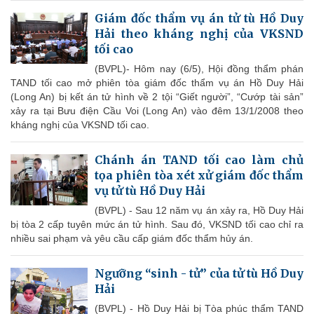
Giám đốc thẩm vụ án tử tù Hồ Duy
Hải theo kháng nghị của VKSND
tối cao
(BVPL)- Hôm nay (6/5), Hội đồng thẩm phán
TAND tối cao mở phiên tòa giám đốc thẩm vụ án Hồ Duy Hải
(Long An) bị kết án tử hình về 2 tội “Giết người”, “Cướp tài sản”
xảy ra tại Bưu điện Cầu Voi (Long An) vào đêm 13/1/2008 theo
kháng nghị của VKSND tối cao.
Chánh án TAND tối cao làm chủ
tọa phiên tòa xét xử giám đốc thẩm
vụ tử tù Hồ Duy Hải
(BVPL) - Sau 12 năm vụ án xảy ra, Hồ Duy Hải
bị tòa 2 cấp tuyên mức án tử hình. Sau đó, VKSND tối cao chỉ ra
nhiều sai phạm và yêu cầu cấp giám đốc thẩm hủy án.
Ngưỡng “sinh - tử” của tử tù Hồ Duy
Hải
(BVPL) - Hồ Duy Hải bị Tòa phúc thẩm TAND