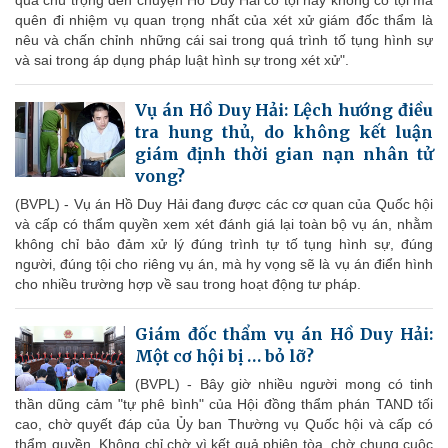
quá chú trọng đến chuyện Hồ Duy Hải có tội hay không có tội mà
quên đi nhiệm vụ quan trọng nhất của xét xử giám đốc thẩm là
nêu và chấn chỉnh những cái sai trong quá trình tố tụng hình sự
và sai trong áp dụng pháp luật hình sự trong xét xử".
Vụ án Hồ Duy Hải: Lệch hướng điều
tra hung thủ, do không kết luận
giám định thời gian nạn nhân tử
vong?
(BVPL) - Vụ án Hồ Duy Hải đang được các cơ quan của Quốc hội
và cấp có thẩm quyền xem xét đánh giá lại toàn bộ vụ án, nhằm
không chỉ bảo đảm xử lý đúng trình tự tố tụng hình sự, đúng
người, đúng tội cho riêng vụ án, mà hy vọng sẽ là vụ án điển hình
cho nhiều trường hợp về sau trong hoạt động tư pháp.
Giám đốc thẩm vụ án Hồ Duy Hải:
Một cơ hội bị … bỏ lỡ?
(BVPL) - Bây giờ nhiều người mong có tinh
thần dũng cảm "tự phê bình" của Hội đồng thẩm phán TAND tối
cao, chờ quyết đáp của Ủy ban Thường vụ Quốc hội và cấp có
thẩm quyền. Không chỉ chờ vì kết quả phiên tòa, chờ chung cuộc