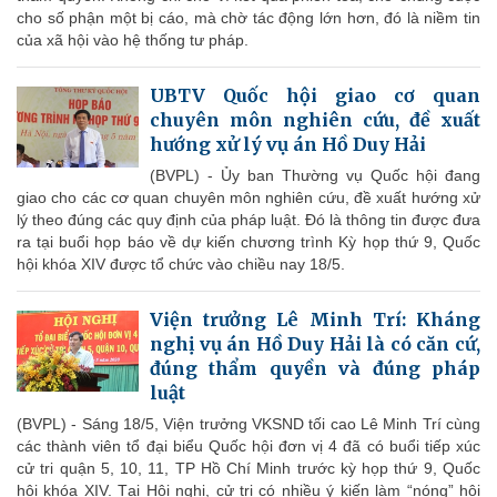
cho số phận một bị cáo, mà chờ tác động lớn hơn, đó là niềm tin
của xã hội vào hệ thống tư pháp.
UBTV Quốc hội giao cơ quan
chuyên môn nghiên cứu, đề xuất
hướng xử lý vụ án Hồ Duy Hải
(BVPL) - Ủy ban Thường vụ Quốc hội đang
giao cho các cơ quan chuyên môn nghiên cứu, đề xuất hướng xử
lý theo đúng các quy định của pháp luật. Đó là thông tin được đưa
ra tại buổi họp báo về dự kiến chương trình Kỳ họp thứ 9, Quốc
hội khóa XIV được tổ chức vào chiều nay 18/5.
Viện trưởng Lê Minh Trí: Kháng
nghị vụ án Hồ Duy Hải là có căn cứ,
đúng thẩm quyền và đúng pháp
luật
(BVPL) - Sáng 18/5, Viện trưởng VKSND tối cao Lê Minh Trí cùng
các thành viên tổ đại biểu Quốc hội đơn vị 4 đã có buổi tiếp xúc
cử tri quận 5, 10, 11, TP Hồ Chí Minh trước kỳ họp thứ 9, Quốc
hội khóa XIV. Tại Hội nghị, cử tri có nhiều ý kiến làm “nóng” hội