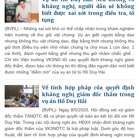
kháng nghị, người dân sẽ không
biết được sai sót trong điều tra, tố
tụng
(BVPL) – Những sai sót khó có thể chấp nhận trong khám nghiệm
hiện trường về thu giữ vật chứng: Vụ án giết người bằng dao
nhưng không thu vật chứng dao, đập bằng thớt nhưng không thu
giữ thớt (Điều tra viên nhờ nhân chứng ra chợ mua 1 con dao, 1
cái thớt), đánh người bằng ghế nhưng thu giữ nhầm chiếc ghế...
Chỉ khi Viện trưởng VKSND tối cao quyết định kháng nghị giám
đốc thẩm, được báo chí thông tin thì đông đảo người dân mới biết
được những "điểm mờ" của vụ án tử tù Hồ Duy Hải.
Về tính hợp pháp của quyết định
kháng nghị giám đốc thẩm trong
vụ án Hồ Duy Hải
(BVPL)- Ngày 8/5/2020, Hội đồng xét xử giám
đốc thẩm TANDTC đã ra phán quyết về bản án kết tội đối với Hồ
Duy Hải. Trong các nội dung nghị án, HĐXX nhận định kháng nghị
giám đốc thẩm của VKSNDTC là trái pháp luật. Dưới góc độ học
thuật, để làm rõ tính hợp pháp của quyết định kháng nghị trong