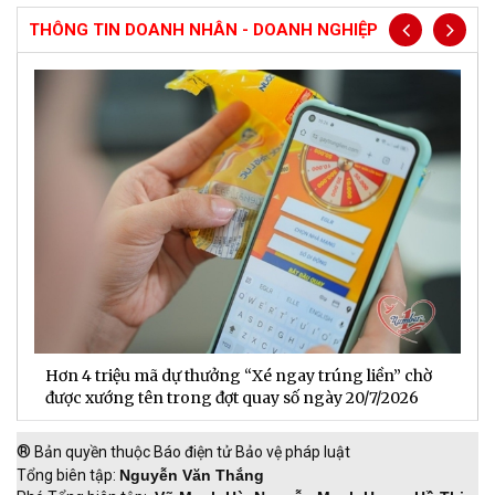
THÔNG TIN DOANH NHÂN - DOANH NGHIỆP
Hơn 4 triệu mã dự thưởng “Xé ngay trúng liền” chờ
B
được xướng tên trong đợt quay số ngày 20/7/2026
n
®
Bản quyền thuộc Báo điện tử Bảo vệ pháp luật
Tổng biên tập:
Nguyễn Văn Thắng