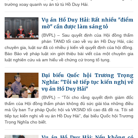
trường xoay quanh vụ án tử tù Hồ Duy Hải.
Vụ án Hồ Duy Hải: Rất nhiều "điểm
mờ" cần được làm sáng tỏ
(BVPL) – Sau quyết định của Hội đồng thẩm
phán TAND tối cao về vụ án Hồ Duy Hải, các
chuyên gia, luật sư đã có nhiều ý kiến về quyết định của hội đồng.
Báo Bảo vệ pháp luật xin giới thiệu bài viết của một chuyên gia
luật nghiên cứu và am hiểu về chứng cứ trong tố tụng.
Đại biểu Quốc hội Trương Trọng
Nghĩa: "Tôi sẽ tiếp tục kiến nghị về
vụ án Hồ Duy Hải"
(BVPL) – “Tôi cho rằng quyết định giám đốc
thẩm của Hội đồng thẩm phán không đủ sức giải tỏa những điều
mà Ủy ban Tư pháp Quốc hội và VKSND tối cao đã đề ra. Tôi sẽ
tiếp tục kiến nghị về vụ án Hồ Duy Hải”, đại biểu Quốc hội Trương
Trọng Nghĩa cho biết.
Vụ án Hồ Duy Hải: Nếu không có