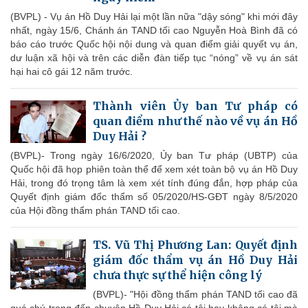
(BVPL) - Vụ án Hồ Duy Hải lại một lần nữa "dậy sóng" khi mới đây
nhất, ngày 15/6, Chánh án TAND tối cao Nguyễn Hoà Bình đã có
báo cáo trước Quốc hội nội dung và quan điểm giải quyết vụ án,
dư luận xã hội và trên các diễn đàn tiếp tục “nóng” về vụ án sát
hại hai cô gái 12 năm trước.
Thành viên Ủy ban Tư pháp có
quan điểm như thế nào về vụ án Hồ
Duy Hải ?
(BVPL)- Trong ngày 16/6/2020, Ủy ban Tư pháp (UBTP) của
Quốc hội đã họp phiên toàn thể để xem xét toàn bộ vụ án Hồ Duy
Hải, trong đó trọng tâm là xem xét tính đúng đắn, hợp pháp của
Quyết định giám đốc thẩm số 05/2020/HS-GĐT ngày 8/5/2020
của Hội đồng thẩm phán TAND tối cao.
TS. Vũ Thị Phương Lan: Quyết định
giám đốc thẩm vụ án Hồ Duy Hải
chưa thực sự thể hiện công lý
(BVPL)- "Hội đồng thẩm phán TAND tối cao đã