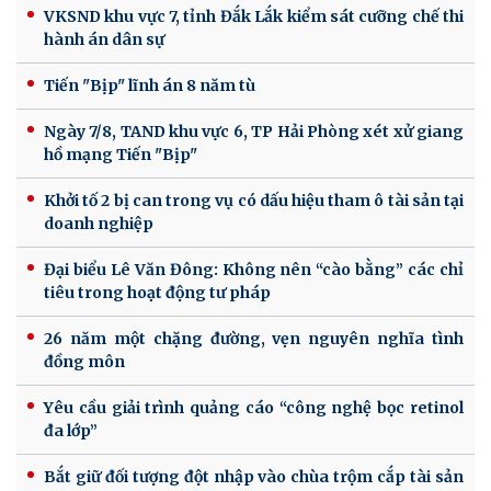
VKSND khu vực 7, tỉnh Đắk Lắk kiểm sát cưỡng chế thi
hành án dân sự
Tiến "Bịp" lĩnh án 8 năm tù
Ngày 7/8, TAND khu vực 6, TP Hải Phòng xét xử giang
hồ mạng Tiến "Bịp"
Khởi tố 2 bị can trong vụ có dấu hiệu tham ô tài sản tại
doanh nghiệp
Đại biểu Lê Văn Đông: Không nên “cào bằng” các chỉ
tiêu trong hoạt động tư pháp
26 năm một chặng đường, vẹn nguyên nghĩa tình
đồng môn
Yêu cầu giải trình quảng cáo “công nghệ bọc retinol
đa lớp”
Bắt giữ đối tượng đột nhập vào chùa trộm cắp tài sản