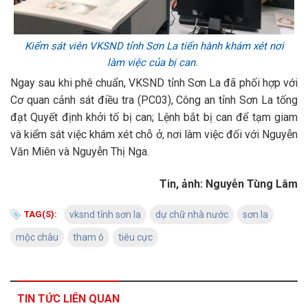
Kiểm sát viên VKSND tỉnh Sơn La tiến hành khám xét nơi
làm việc của bị can.
Ngay sau khi phê chuẩn, VKSND tỉnh Sơn La đã phối hợp với
Cơ quan cảnh sát điều tra (PC03), Công an tỉnh Sơn La tống
đạt Quyết định khởi tố bị can; Lệnh bắt bị can để tạm giam
và kiểm sát việc khám xét chỗ ở, nơi làm việc đối với Nguyễn
Văn Miên và Nguyễn Thị Nga.
Tin, ảnh: Nguyễn Tùng Lâm
TAG(S):
vksnd tỉnh sơn la
dự chữ nhà nước
sơn la
mộc châu
tham ô
tiêu cực
TIN TỨC LIÊN QUAN