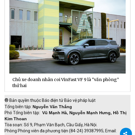
Chủ xe doanh nhân coi VinFast VF 9 là “văn phòng”
T
thứ hai
t
®
Bản quyền thuộc Báo điện tử Bảo vệ pháp luật
Tổng biên tập:
Nguyễn Văn Thắng
Phó Tổng biên tập:
Vũ Mạnh Hà, Nguyễn Mạnh Hưng, Hồ Thị
Kim Thoan
Tòa soạn: Số 9, Phạm Văn Bạch, Cầu Giấy, Hà Nội.
Phòng Phóng viên đa phương tiện (84-24) 39387995; Email: