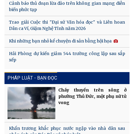
Cảnh báo thủ đoạn lừa đảo trên không gian mạng diễn
biến phức tạp
Trao giải Cuộc thi "Đại sứ Văn hóa đọc" và Liên hoan
Dân ca Ví, Giặm Nghệ Tĩnh năm 2026
Khi những bạn nhỏ kể chuyện di sản bằng hội họa
Hải Phòng dự kiến giảm 544 trường công lập sau sắp
xếp
PHÁP LUẬT - BẠN ĐỌC
Cháy thuyền trên sông ở
phường Thủ Đức, một phụ nữ tử
vong
Khẩn trương khắc phục nước ngập vào nhà dân sau