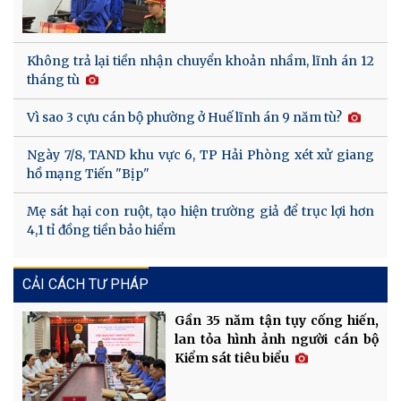
Không trả lại tiền nhận chuyển khoản nhầm, lĩnh án 12
tháng tù
Vì sao 3 cựu cán bộ phường ở Huế lĩnh án 9 năm tù?
Ngày 7/8, TAND khu vực 6, TP Hải Phòng xét xử giang
hồ mạng Tiến "Bịp"
Mẹ sát hại con ruột, tạo hiện trường giả để trục lợi hơn
4,1 tỉ đồng tiền bảo hiểm
CẢI CÁCH TƯ PHÁP
Gần 35 năm tận tụy cống hiến,
lan tỏa hình ảnh người cán bộ
Kiểm sát tiêu biểu