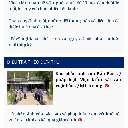
Nhiều lần quan hệ với người chưa đủ 13 tuổi đến dưới 16
tuổi, bị truy cứu bao nhiêu tội danh?
Theo quy định mới, những đối tượng nào và điều kiện để
được thuê nhà ở xã hội?
“Bẫy” nghĩa vụ phát sinh và nguy cơ mất nhà sau hơn
một thập kỷ
ĐIỀU TRA THEO ĐƠN THƯ
Sau phản ánh của Báo Bảo vệ
pháp luật, Viện kiểm sát vào
cuộc bảo vệ lợi ích công
Từ phản ánh của Báo Bảo vệ pháp luật: Xem xét khởi tố
vụ án sau khi có kết quả giám định