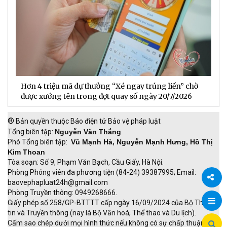
Hơn 4 triệu mã dự thưởng “Xé ngay trúng liền” chờ
B
được xướng tên trong đợt quay số ngày 20/7/2026
n
®
Bản quyền thuộc Báo điện tử Bảo vệ pháp luật
Tổng biên tập:
Nguyễn Văn Thắng
Phó Tổng biên tập:
Vũ Mạnh Hà, Nguyễn Mạnh Hưng, Hồ Thị
Kim Thoan
Tòa soạn: Số 9, Phạm Văn Bạch, Cầu Giấy, Hà Nội.
Phòng Phóng viên đa phương tiện (84-24) 39387995; Email:
baovephapluat24h@gmail.com
Phòng Truyền thông: 0949268666.
Chia
Giấy phép số 258/GP-BTTTT cấp ngày 16/09/2024 của Bộ Thông
tin và Truyền thông (nay là Bộ Văn hoá, Thể thao và Du lịch).
sẻ
Cấm sao chép dưới mọi hình thức nếu không có sự chấp thuận