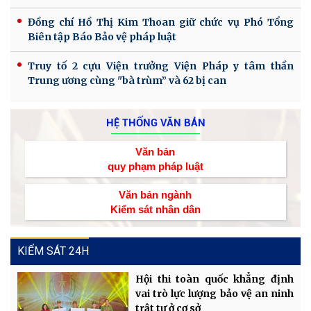
Đồng chí Hồ Thị Kim Thoan giữ chức vụ Phó Tổng
Biên tập Báo Bảo vệ pháp luật
Truy tố 2 cựu Viện trưởng Viện Pháp y tâm thần
Trung ương cùng "bà trùm” và 62 bị can
HỆ THỐNG VĂN BẢN
Văn bản
quy phạm pháp luật
Văn bản ngành
Kiểm sát nhân dân
KIỂM SÁT 24H
Hội thi toàn quốc khẳng định
vai trò lực lượng bảo vệ an ninh
trật tự ở cơ sở