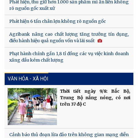
Phát hiện, thu giữ hơn 1.000 sản phẩm mì ăn liền không
rõ nguồn gốc xuất xứ
Phát hiện 6 tấn chân lợn không rõ nguồn gốc
Agribank nâng cao chất lượng tăng trưởng tín dụng,
điều hành hiệu quả nguồn vốn và lãi suất
Phạt hành chính gần 1,8 tỉ đồng các vụ việc kinh doanh
xăng dầu kém chất lượng
VĂN HÓA - XÃ HỘI
Thời tiết ngày 9/8: Bắc Bộ,
Trung Bộ nắng nóng, có nơi
trên 37 độ C
Cảnh báo thủ đoạn lừa đảo trên không gian mạng diễn