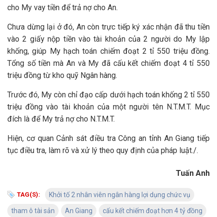
cho My vay tiền để trả nợ cho An.
Chưa dừng lại ở đó, An còn trực tiếp ký xác nhận đã thu tiền
vào 2 giấy nộp tiền vào tài khoản của 2 người do My lập
khống, giúp My hạch toán chiếm đoạt 2 tỉ 550 triệu đồng.
Tổng số tiền mà An và My đã cấu kết chiếm đoạt 4 tỉ 550
triệu đồng từ kho quỹ Ngân hàng.
Trước đó, My còn chỉ đạo cấp dưới hạch toán khống 2 tỉ 550
triệu đồng vào tài khoản của một người tên N.T.M.T. Mục
đích là để My trả nợ cho N.T.M.T.
Hiện, cơ quan Cảnh sát điều tra Công an tỉnh An Giang tiếp
tục điều tra, làm rõ và xử lý theo quy định của pháp luật./.
Tuấn Anh
TAG(S):
Khởi tố 2 nhân viên ngân hàng lợi dụng chức vụ
tham ô tài sản
An Giang
cấu kết chiếm đoạt hơn 4 tỷ đồng