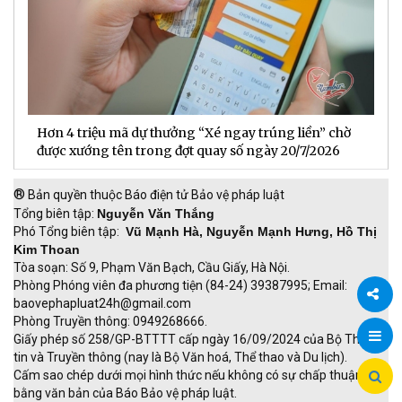
BIDV trở thành ngân hàng Việt Nam đầu tiên gia
D
nhập PCAF
l
®
Bản quyền thuộc Báo điện tử Bảo vệ pháp luật
Tổng biên tập:
Nguyễn Văn Thắng
Phó Tổng biên tập:
Vũ Mạnh Hà, Nguyễn Mạnh Hưng, Hồ Thị
Kim Thoan
Tòa soạn: Số 9, Phạm Văn Bạch, Cầu Giấy, Hà Nội.
Phòng Phóng viên đa phương tiện (84-24) 39387995; Email:
baovephapluat24h@gmail.com
Phòng Truyền thông: 0949268666.
Chia
Giấy phép số 258/GP-BTTTT cấp ngày 16/09/2024 của Bộ Thông
tin và Truyền thông (nay là Bộ Văn hoá, Thể thao và Du lịch).
sẻ
Cấm sao chép dưới mọi hình thức nếu không có sự chấp thuận
bằng văn bản của Báo Bảo vệ pháp luật.