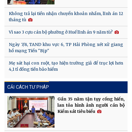
Không trả lại tiền nhận chuyển khoản nhầm, lĩnh án 12
tháng tù
Vì sao 3 cựu cán bộ phường ở Huế lĩnh án 9 năm tù?
Ngày 7/8, TAND khu vực 6, TP Hải Phòng xét xử giang
hồ mạng Tiến "Bịp"
Mẹ sát hại con ruột, tạo hiện trường giả để trục lợi hơn
4,1 tỉ đồng tiền bảo hiểm
CẢI CÁCH TƯ PHÁP
Gần 35 năm tận tụy cống hiến,
lan tỏa hình ảnh người cán bộ
Kiểm sát tiêu biểu