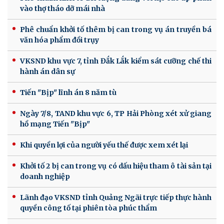
vào thợ tháo dỡ mái nhà
Phê chuẩn khởi tố thêm bị can trong vụ án truyền bá
văn hóa phẩm đồi trụy
VKSND khu vực 7, tỉnh Đắk Lắk kiểm sát cưỡng chế thi
hành án dân sự
Tiến "Bịp" lĩnh án 8 năm tù
Ngày 7/8, TAND khu vực 6, TP Hải Phòng xét xử giang
hồ mạng Tiến "Bịp"
Khi quyền lợi của người yếu thế được xem xét lại
Khởi tố 2 bị can trong vụ có dấu hiệu tham ô tài sản tại
doanh nghiệp
Lãnh đạo VKSND tỉnh Quảng Ngãi trực tiếp thực hành
quyền công tố tại phiên tòa phúc thẩm