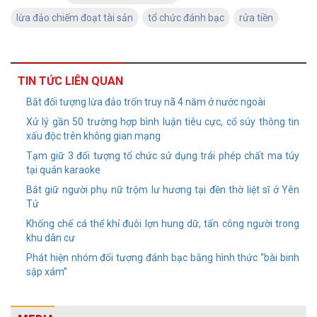
lừa đảo chiếm đoạt tài sản
tổ chức đánh bạc
rửa tiền
TIN TỨC LIÊN QUAN
Bắt đối tượng lừa đảo trốn truy nã 4 năm ở nước ngoài
Xử lý gần 50 trường hợp bình luận tiêu cực, cổ súy thông tin
xấu độc trên không gian mạng
Tạm giữ 3 đối tượng tổ chức sử dụng trái phép chất ma túy
tại quán karaoke
Bắt giữ người phụ nữ trộm lư hương tại đền thờ liệt sĩ ở Yên
Tử
Khống chế cá thể khỉ đuôi lợn hung dữ, tấn công người trong
khu dân cư
Phát hiện nhóm đối tượng đánh bạc bằng hình thức “bài binh
sập xám”