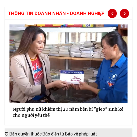
THÔNG TIN DOANH NHÂN - DOANH NGHIỆP
Người phụ nữ khiếm thị 20 năm bền bỉ "gieo" sinh kế
D
cho người yếu thế
t
®
Bản quyền thuộc Báo điện tử Bảo vệ pháp luật