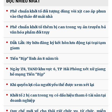
ĐỌC NHIỀU NHẤT
Phê chuẩn khởi tố đối tượng dùng vòi xịt cao áp phun
vào thợ tháo dỡ mái nhà
Phê chuẩn khởi tố thêm bị can trong vụ án truyền bá
văn hóa phẩm đồi trụy
Đắk Lắk: Hy hữu đăng ký kết hôn lưu động tại trại tạm
giam
Tiến "Bịp" lĩnh án 8 năm tù
Ngày 7/8, TAND khu vực 6, TP Hải Phòng xét xử giang
hồ mạng Tiến "Bịp"
Khi quyền lợi của người yếu thế được xem xét lại
Khởi tố 2 bị can trong vụ có dấu hiệu tham ô tài sản tại
doanh nghiệp
Quy chế mới về cho thôi giữ chức vụ, từ chức, miễn