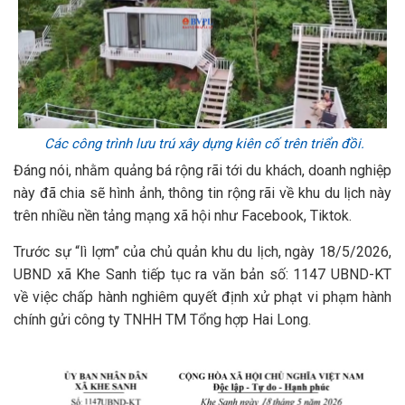
Các công trình lưu trú xây dựng kiên cố trên triển đồi.
Đáng nói, nhằm quảng bá rộng rãi tới du khách, doanh nghiệp
này đã chia sẽ hình ảnh, thông tin rộng rãi về khu du lịch này
trên nhiều nền tảng mạng xã hội như Facebook, Tiktok.
Trước sự “lì lợm” của chủ quản khu du lịch, ngày 18/5/2026,
UBND xã Khe Sanh tiếp tục ra văn bản số: 1147 UBND-KT
về việc chấp hành nghiêm quyết định xử phạt vi phạm hành
chính gửi công ty TNHH TM Tổng hợp Hai Long.