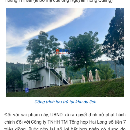
Hoàng Thị Gái (là bố mẹ của ông Nguyễn Hồng Quang).
Công trình lưu trú tại khu du lịch.
Đối với sai phạm này, UBND xã ra quyết định xử phạt hành
chính đối với Công ty TNHH TM Tổng hợp Hai Long số tiền 7
triệu đồng; Buộc nộp lại số lợi bất hợp pháp có được do