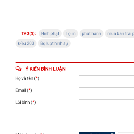
TAG(S):
Hình phạt
Tội in
phát hành
mua bán trái 
Điều 203
Bộ luật hình sự
Ý KIẾN BÌNH LUẬN
Họ và tên (
*
)
Email (
*
)
Lời bình (
*
)