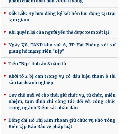
phạm chiếm đoạt hơn 7000 tỉ đồng
Đắk Lắk: Hy hữu đăng ký kết hôn lưu động tại trại
tạm giam
Khi quyền lợi của người yếu thế được xem xét lại
Ngày 7/8, TAND khu vực 6, TP Hải Phòng xét xử
giang hồ mạng Tiến "Bịp"
Tiến "Bịp" lĩnh án 8 năm tù
Khởi tố 2 bị can trong vụ có dấu hiệu tham ô tài
sản tại doanh nghiệp
Quy chế mới về cho thôi giữ chức vụ, từ chức, miễn
nhiệm, tạm đình chỉ công tác đối với công chức
trong ngành Kiểm sát nhân dân
Đồng chí Hồ Thị Kim Thoan giữ chức vụ Phó Tổng
Biên tập Báo Bảo vệ pháp luật