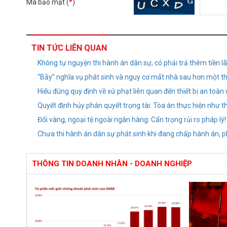
Mã bảo mật (
*
)
TIN TỨC LIÊN QUAN
Không tự nguyện thi hành án dân sự, có phải trả thêm tiền lã
“Bẫy” nghĩa vụ phát sinh và nguy cơ mất nhà sau hơn một t
Hiểu đúng quy định về xử phạt liên quan đến thiết bị an toàn 
Quyết định hủy phán quyết trọng tài: Tòa án thực hiện như t
Đổi vàng, ngoại tệ ngoài ngân hàng: Cẩn trọng rủi ro pháp lý!
Chưa thi hành án dân sự phát sinh khi đang chấp hành án, ph
THÔNG TIN DOANH NHÂN - DOANH NGHIỆP