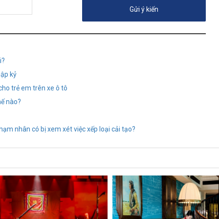
i?
hập kỷ
cho trẻ em trên xe ô tô
hế nào?
ạm nhân có bị xem xét việc xếp loại cải tạo?