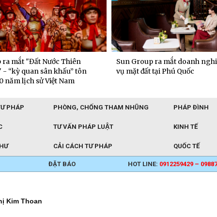
 ra mắt "Đất Nước Thiên
Sun Group ra mắt doanh nghi
 - “kỳ quan sân khấu” tôn
vụ mặt đất tại Phú Quốc
0 năm lịch sử Việt Nam
TƯ PHÁP
PHÒNG, CHỐNG THAM NHŨNG
PHÁP ĐÌNH
C
TƯ VẤN PHÁP LUẬT
KINH TẾ
THƯ
CẢI CÁCH TƯ PHÁP
QUỐC TẾ
ĐẶT BÁO
HOT LINE:
0912259429 – 0988
hị Kim Thoan