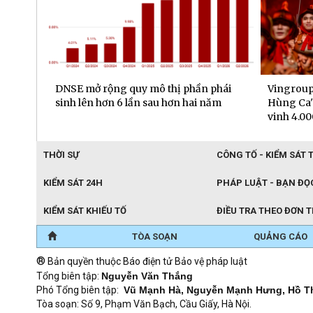
Nam
DNSE mở rộng quy mô thị phần phái
Vingroup
sinh lên hơn 6 lần sau hơn hai năm
Hùng Ca"
vinh 4.00
THỜI SỰ
CÔNG TỐ - KIỂM SÁT 
KIỂM SÁT 24H
PHÁP LUẬT - BẠN ĐỌ
KIỂM SÁT KHIẾU TỐ
ĐIỀU TRA THEO ĐƠN 
TÒA SOẠN
QUẢNG CÁO
®
Bản quyền thuộc Báo điện tử Bảo vệ pháp luật
Tổng biên tập:
Nguyễn Văn Thắng
Phó Tổng biên tập:
Vũ Mạnh Hà, Nguyễn Mạnh Hưng, Hồ T
Tòa soạn: Số 9, Phạm Văn Bạch, Cầu Giấy, Hà Nội.