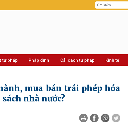
t tư pháp
Pháp đình
Cải cách tư pháp
Kinh tế
 hành, mua bán trái phép hóa
 sách nhà nước?