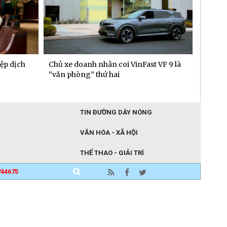
ệp dịch
Chủ xe doanh nhân coi VinFast VF 9 là
TTC En
“văn phòng” thứ hai
Nhãn h
TIN ĐƯỜNG DÂY NÓNG
VĂN HÓA - XÃ HỘI
THỂ THAO - GIẢI TRÍ
744675