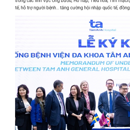
trong các lĩnh vực Ung bướu, Hô hấp, Tiêu hóa, Tim mạch
tế, hỗ trợ người bệnh… tăng cường hội nhập quốc tế, đồn