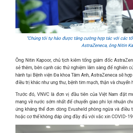
“Chúng tôi tự hào được tăng cường hợp tác với các tổ
AstraZeneca, ông Nitin K
Ông Nitin Kapoor, chủ tịch kiêm tổng giám đốc AstraZen
sẻ thêm, bên cạnh các thử nghiệm lâm sàng để nghiên cứu
hành tại Bệnh viện Đa khoa Tâm Anh, AstraZeneca sẽ hợp 
điều trị khác như ung thư, bệnh tim mạch, thận và chuyển 
Trước đó, VNVC là đơn vị đầu tiên của Việt Nam đặt m
mang về nước sớm nhất để chuyển giao phi lợi nhuận ch
ứng kháng thể đơn dòng Evusheld phòng ngừa và điều t
hoặc cơ thể không đáp ứng đầy đủ với vắc xin COVID-19