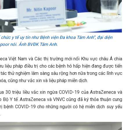
 chức y tế uy tín như Bệnh viện Đa khoa Tâm Anh”, đại diện
apoor nói. Ảnh BVĐK Tâm Anh.
eca Việt Nam và Các thị trường mới nổi Khu vực châu Á chia
 liệu pháp điều trị cho các bệnh hô hấp hiện đang được tiến
tác thử nghiệm lâm sàng sâu rộng hơn nữa trong các lĩnh vực
hóa, cũng như vắc xin và liệu pháp miễn dịch.
ua 30 triệu liều vắc xin ngừa COVID-19 của AstraZeneca và
o Bộ Y tế. AstraZeneca và VNVC cũng đã ký thỏa thuận cung
rị bệnh COVID-19 cho những người có hệ miễn dịch suy yếu
.