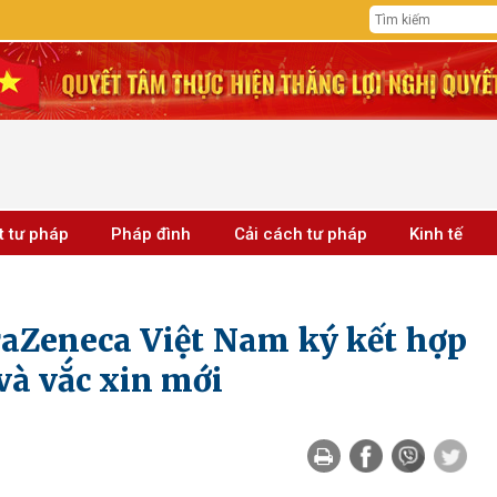
t tư pháp
Pháp đình
Cải cách tư pháp
Kinh tế
aZeneca Việt Nam ký kết hợp
và vắc xin mới