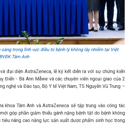
àng trong lĩnh vực điều trị bệnh lý không lây nhiễm tại Việt
 BVĐK Tâm Anh
à đại diện AstraZeneca, lễ ký kết diễn ra với sự chứng kiến
uỵ Điển - Bà Ann Måwe và các chuyên viên ngoại giao của 2
g nghệ và Đào tạo, Bộ Y tế Việt Nam; TS Nguyễn Vũ Trung –
 Đa khoa Tâm Anh và AstraZeneca sẽ tập trung vào công tác
 mới góp phần giảm thiểu gánh nặng bệnh tật do bệnh không
c tiêu nâng cao năng lực sản xuất dược phẩm sinh học trong