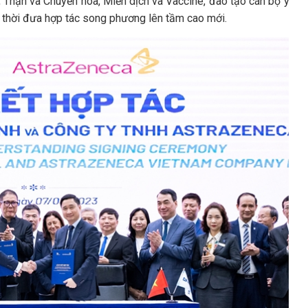
, Thận và Chuyển hóa, Miễn dịch và Vaccine, đào tạo cán bộ y
g thời đưa hợp tác song phương lên tầm cao mới.