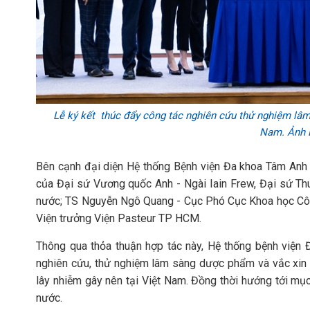
Lễ ký kết thúc đẩy công tác nghiên cứu thử nghiệm lâm s
Nam. Ảnh
Bên cạnh đại diện Hệ thống Bệnh viện Đa khoa Tâm Anh v
của Đại sứ Vương quốc Anh - Ngài Iain Frew, Đại sứ Th
nước; TS Nguyễn Ngô Quang - Cục Phó Cục Khoa học Côn
Viện trưởng Viện Pasteur TP HCM.
Thông qua thỏa thuận hợp tác này, Hệ thống bệnh viện
nghiên cứu, thử nghiệm lâm sàng dược phẩm và vắc xin
lây nhiễm gây nên tại Việt Nam. Đồng thời hướng tới mụ
nước.