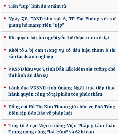
Tiến "Bịp" lĩnh án 8 năm tù
Ngày 7/8, TAND khu vực 6, TP Hải Phòng xét xử
giang hồ mạng Tiến "Bịp"
Khi quyền lợi của người yếu thế được xem xét lại
Khởi tố 2 bị can trong vụ có dấu hiệu tham ô tài
sản tại doanh nghiệp
VKSND khu vực 7, tỉnh Đắk Lắk kiểm sát cưỡng chế
thi hành án dân sự
Lãnh đạo VKSND tỉnh Quảng Ngãi trực tiếp thực
hành quyền công tố tại phiên tòa phúc thẩm
Đồng chí Hồ Thị Kim Thoan giữ chức vụ Phó Tổng
Biên tập Báo Bảo vệ pháp luật
Truy tố 2 cựu Viện trưởng Viện Pháp y tâm thần
Trung ương cùng "bà trùm” và 62 bị can