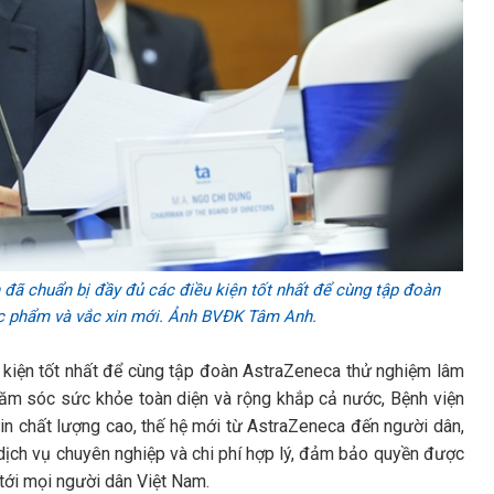
đã chuẩn bị đầy đủ các điều kiện tốt nhất để cùng tập đoàn
c phẩm và vắc xin mới. Ảnh BVĐK Tâm Anh.
 kiện tốt nhất để cùng tập đoàn AstraZeneca thử nghiệm lâm
chăm sóc sức khỏe toàn diện và rộng khắp cả nước, Bệnh viện
n chất lượng cao, thế hệ mới từ AstraZeneca đến người dân,
dịch vụ chuyên nghiệp và chi phí hợp lý, đảm bảo quyền được
tới mọi người dân Việt Nam.