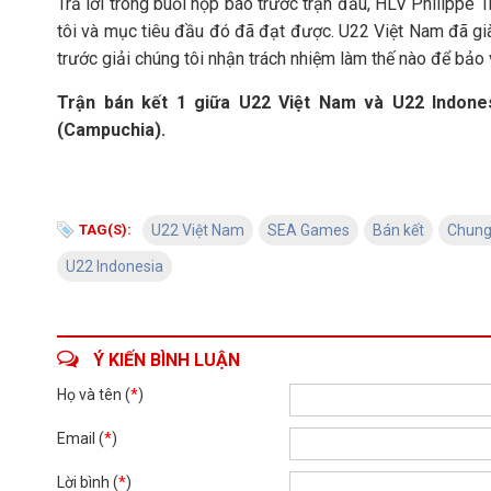
Trả lời trong buổi họp báo trước trận đấu, HLV Philippe T
tôi và mục tiêu đầu đó đã đạt được. U22 Việt Nam đã già
trước giải chúng tôi nhận trách nhiệm làm thế nào để bảo v
Trận bán kết 1 giữa U22 Việt Nam và U22 Indones
(Campuchia).
TAG(S):
U22 Việt Nam
SEA Games
Bán kết
Chung
U22 Indonesia
Ý KIẾN BÌNH LUẬN
Họ và tên (
*
)
Email (
*
)
Lời bình (
*
)