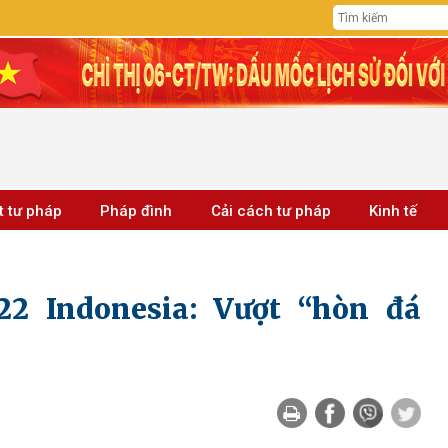
t tư pháp
Pháp đình
Cải cách tư pháp
Kinh tế
2 Indonesia: Vượt “hòn đá