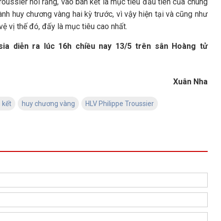
roussier nói rằng, vào bán kết là mục tiêu đầu tiên của chúng
nh huy chương vàng hai kỳ trước, vì vậy hiện tại và cũng như
ệ vị thế đó, đấy là mục tiêu cao nhất.
ia diễn ra lúc 16h chiều nay 13/5 trên sân Hoàng tử
Xuân Nha
 kết
huy chương vàng
HLV Philippe Troussier