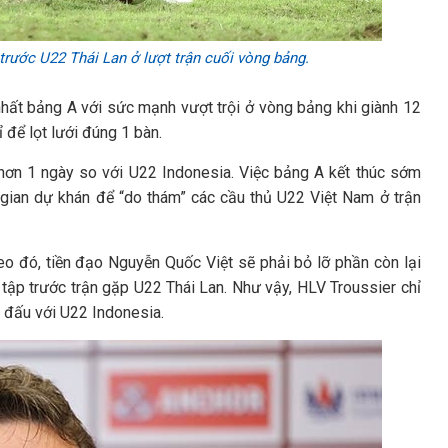
rước U22 Thái Lan ở lượt trận cuối vòng bảng.
nhất bảng A với sức mạnh vượt trội ở vòng bảng khi giành 12
ỉ để lọt lưới đúng 1 bàn.
 hơn 1 ngày so với U22 Indonesia. Việc bảng A kết thúc sớm
 gian dự khán để “do thám” các cầu thủ U22 Việt Nam ở trận
o đó, tiền đạo Nguyễn Quốc Việt sẽ phải bỏ lỡ phần còn lại
 tập trước trận gặp U22 Thái Lan. Như vậy, HLV Troussier chỉ
n đấu với U22 Indonesia.