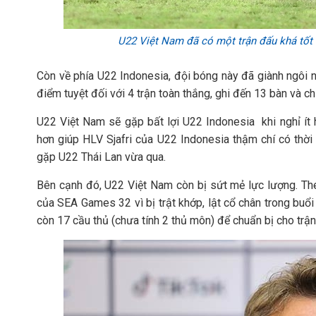
U22 Việt Nam đã có một trận đấu khá tốt t
Còn về phía U22 Indonesia, đội bóng này đã giành ngôi 
điểm tuyệt đối với 4 trận toàn thắng, ghi đến 13 bàn và ch
U22 Việt Nam sẽ gặp bất lợi U22 Indonesia khi nghỉ ít
hơn giúp HLV Sjafri của U22 Indonesia thậm chí có thời
gặp U22 Thái Lan vừa qua.
Bên cạnh đó, U22 Việt Nam còn bị sứt mẻ lực lượng. The
của SEA Games 32 vì bị trật khớp, lật cổ chân trong buổi
còn 17 cầu thủ (chưa tính 2 thủ môn) để chuẩn bị cho trậ