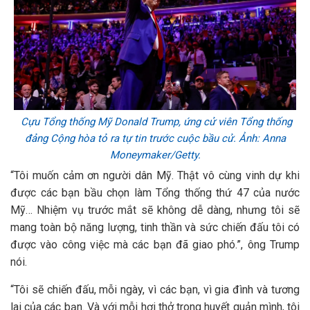
Cựu Tổng thống Mỹ Donald Trump, ứng cử viên Tổng thống
đảng Cộng hòa tỏ ra tự tin trước cuộc bầu cử. Ảnh: Anna
Moneymaker/Getty.
“Tôi muốn cảm ơn người dân Mỹ. Thật vô cùng vinh dự khi
được các bạn bầu chọn làm Tổng thống thứ 47 của nước
Mỹ… Nhiệm vụ trước mắt sẽ không dễ dàng, nhưng tôi sẽ
mang toàn bộ năng lượng, tinh thần và sức chiến đấu tôi có
được vào công việc mà các bạn đã giao phó.”, ông Trump
nói.
“Tôi sẽ chiến đấu, mỗi ngày, vì các bạn, vì gia đình và tương
lai của các bạn. Và với mỗi hơi thở trong huyết quản mình, tôi