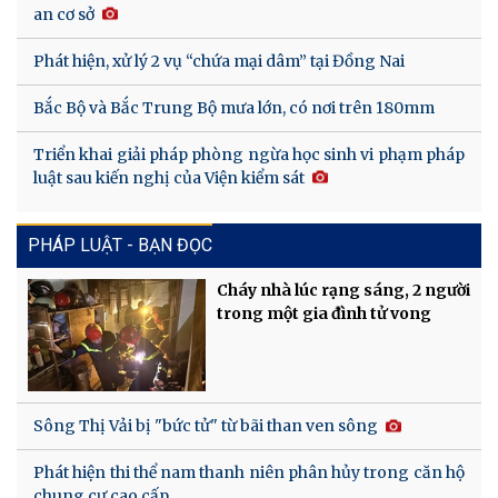
an cơ sở
Phát hiện, xử lý 2 vụ “chứa mại dâm” tại Đồng Nai
Bắc Bộ và Bắc Trung Bộ mưa lớn, có nơi trên 180mm
Triển khai giải pháp phòng ngừa học sinh vi phạm pháp
luật sau kiến nghị của Viện kiểm sát
PHÁP LUẬT - BẠN ĐỌC
Cháy nhà lúc rạng sáng, 2 người
trong một gia đình tử vong
Sông Thị Vải bị "bức tử" từ bãi than ven sông
Phát hiện thi thể nam thanh niên phân hủy trong căn hộ
chung cư cao cấp