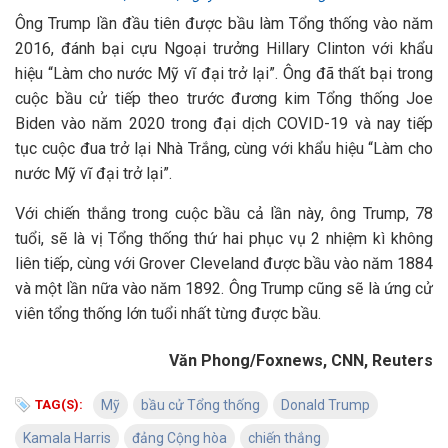
Ông Trump lần đầu tiên được bầu làm Tổng thống vào năm
2016, đánh bại cựu Ngoại trưởng Hillary Clinton với khẩu
hiệu “Làm cho nước Mỹ vĩ đại trở lại”. Ông đã thất bại trong
cuộc bầu cử tiếp theo trước đương kim Tổng thống Joe
Biden vào năm 2020 trong đại dịch COVID-19 và nay tiếp
tục cuộc đua trở lại Nhà Trắng, cùng với khẩu hiệu “Làm cho
nước Mỹ vĩ đại trở lại”.
Với chiến thắng trong cuộc bầu cả lần này, ông Trump, 78
tuổi, sẽ là vị Tổng thống thứ hai phục vụ 2 nhiệm kì không
liên tiếp, cùng với Grover Cleveland được bầu vào năm 1884
và một lần nữa vào năm 1892. Ông Trump cũng sẽ là ứng cử
viên tổng thống lớn tuổi nhất từng được bầu.
Văn Phong/Foxnews, CNN, Reuters
TAG(S):
Mỹ
bầu cử Tổng thống
Donald Trump
Kamala Harris
đảng Cộng hòa
chiến thắng