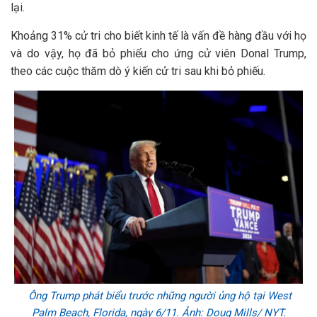
lại.
Khoảng 31% cử tri cho biết kinh tế là vấn đề hàng đầu với họ
và do vậy, họ đã bỏ phiếu cho ứng cử viên Donal Trump,
theo các cuộc thăm dò ý kiến cử tri sau khi bỏ phiếu.
Ông Trump phát biểu trước những người ủng hộ tại West
Palm Beach, Florida, ngày 6/11. Ảnh: Doug Mills/ NYT.