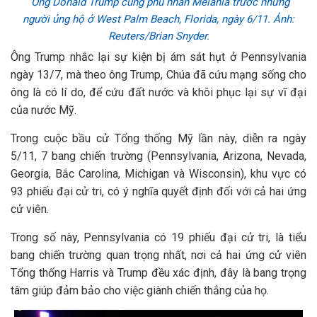
Ông Donald Trump cùng phu nhân Melania trước những
người ủng hộ ở West Palm Beach, Florida, ngày 6/11. Ảnh:
Reuters/Brian Snyder.
Ông Trump nhắc lại sự kiện bị ám sát hụt ở Pennsylvania
ngày 13/7, mà theo ông Trump, Chúa đã cứu mạng sống cho
ông là có lí do, để cứu đất nước và khôi phục lại sự vĩ đại
của nước Mỹ.
Trong cuộc bầu cử Tổng thống Mỹ lần này, diễn ra ngày
5/11, 7 bang chiến trường (Pennsylvania, Arizona, Nevada,
Georgia, Bắc Carolina, Michigan và Wisconsin), khu vực có
93 phiếu đại cử tri, có ý nghĩa quyết định đối với cả hai ứng
cử viên.
Trong số này, Pennsylvania có 19 phiếu đại cử tri, là tiểu
bang chiến trường quan trọng nhất, nơi cả hai ứng cử viên
Tổng thống Harris và Trump đều xác định, đây là bang trọng
tâm giúp đảm bảo cho việc giành chiến thắng của họ.