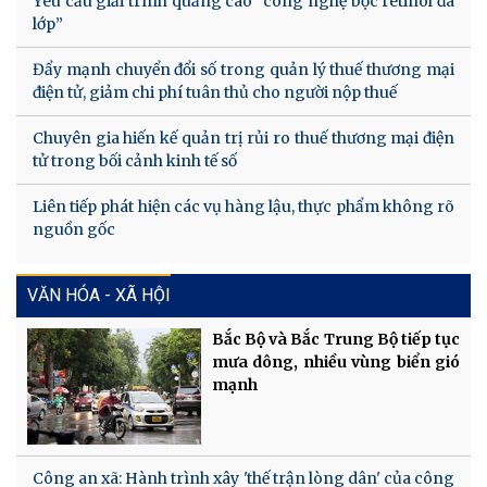
Yêu cầu giải trình quảng cáo “công nghệ bọc retinol đa
lớp”
Đẩy mạnh chuyển đổi số trong quản lý thuế thương mại
điện tử, giảm chi phí tuân thủ cho người nộp thuế
Chuyên gia hiến kế quản trị rủi ro thuế thương mại điện
tử trong bối cảnh kinh tế số
Liên tiếp phát hiện các vụ hàng lậu, thực phẩm không rõ
nguồn gốc
VĂN HÓA - XÃ HỘI
Bắc Bộ và Bắc Trung Bộ tiếp tục
mưa dông, nhiều vùng biển gió
mạnh
Công an xã: Hành trình xây 'thế trận lòng dân' của công