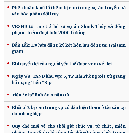
Phê chuẩn khởi tố thêm bị can trong vụ án truyền bá
văn hóa phẩm đồi trụy
VKSND tối cao trả hồ sơ vụ án Shark Thủy và đồng
phạm chiếm đoạt hơn 7000 tỉ đồng
Đắk Lắk: Hy hữu đăng ký kết hôn lưu động tại trại tạm
giam
Khi quyền lợi của người yếu thế được xem xét lại
Ngày 7/8, TAND khu vực 6, TP Hải Phòng xét xử giang
hồ mạng Tiến "Bịp"
Tiến "Bịp" lĩnh án 8 năm tù
Khởi tố 2 bị can trong vụ có dấu hiệu tham ô tài sản tại
doanh nghiệp
Quy chế mới về cho thôi giữ chức vụ, từ chức, miễn
nhiệm, tạm đình chỉ công tác đối với công chức trong