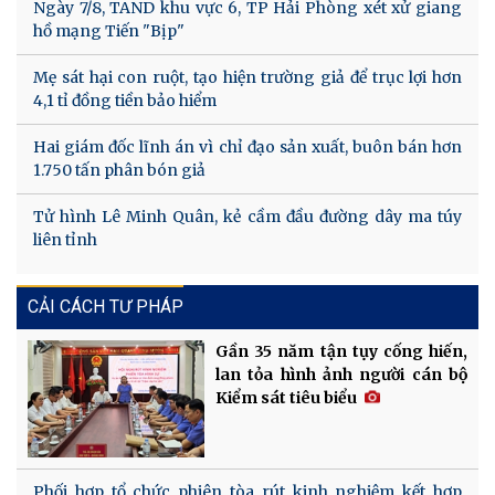
Ngày 7/8, TAND khu vực 6, TP Hải Phòng xét xử giang
hồ mạng Tiến "Bịp"
Mẹ sát hại con ruột, tạo hiện trường giả để trục lợi hơn
4,1 tỉ đồng tiền bảo hiểm
Hai giám đốc lĩnh án vì chỉ đạo sản xuất, buôn bán hơn
1.750 tấn phân bón giả
Tử hình Lê Minh Quân, kẻ cầm đầu đường dây ma túy
liên tỉnh
CẢI CÁCH TƯ PHÁP
Gần 35 năm tận tụy cống hiến,
lan tỏa hình ảnh người cán bộ
Kiểm sát tiêu biểu
Phối hợp tổ chức phiên tòa rút kinh nghiệm kết hợp