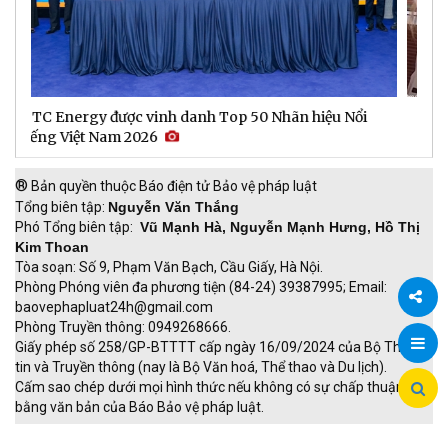
Người phụ nữ khiếm thị 20 năm bền bỉ "gieo" sinh kế
D
cho người yếu thế
t
®
Bản quyền thuộc Báo điện tử Bảo vệ pháp luật
Tổng biên tập:
Nguyễn Văn Thắng
Phó Tổng biên tập:
Vũ Mạnh Hà, Nguyễn Mạnh Hưng, Hồ Thị
Kim Thoan
Tòa soạn: Số 9, Phạm Văn Bạch, Cầu Giấy, Hà Nội.
Phòng Phóng viên đa phương tiện (84-24) 39387995; Email:
baovephapluat24h@gmail.com
Phòng Truyền thông: 0949268666.
Chia
Giấy phép số 258/GP-BTTTT cấp ngày 16/09/2024 của Bộ Thông
tin và Truyền thông (nay là Bộ Văn hoá, Thể thao và Du lịch).
sẻ
Cấm sao chép dưới mọi hình thức nếu không có sự chấp thuận
bằng văn bản của Báo Bảo vệ pháp luật.
TRI NAM GROUP
Giao thông thông minh