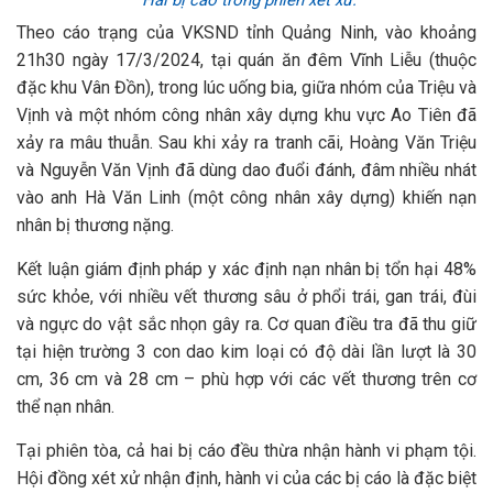
Hai bị cáo trong phiên xét xử.
Theo cáo trạng của VKSND tỉnh Quảng Ninh, vào khoảng
21h30 ngày 17/3/2024, tại quán ăn đêm Vĩnh Liễu (thuộc
đặc khu Vân Đồn), trong lúc uống bia, giữa nhóm của Triệu và
Vịnh và một nhóm công nhân xây dựng khu vực Ao Tiên đã
xảy ra mâu thuẫn. Sau khi xảy ra tranh cãi, Hoàng Văn Triệu
và Nguyễn Văn Vịnh đã dùng dao đuổi đánh, đâm nhiều nhát
vào anh Hà Văn Linh (một công nhân xây dựng) khiến nạn
nhân bị thương nặng.
Kết luận giám định pháp y xác định nạn nhân bị tổn hại 48%
sức khỏe, với nhiều vết thương sâu ở phổi trái, gan trái, đùi
và ngực do vật sắc nhọn gây ra. Cơ quan điều tra đã thu giữ
tại hiện trường 3 con dao kim loại có độ dài lần lượt là 30
cm, 36 cm và 28 cm – phù hợp với các vết thương trên cơ
thể nạn nhân.
Tại phiên tòa, cả hai bị cáo đều thừa nhận hành vi phạm tội.
Hội đồng xét xử nhận định, hành vi của các bị cáo là đặc biệt