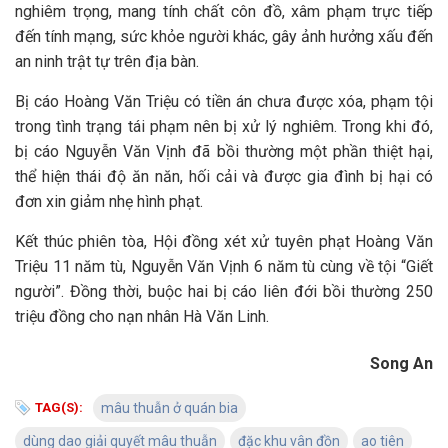
nghiêm trọng, mang tính chất côn đồ, xâm phạm trực tiếp
đến tính mạng, sức khỏe người khác, gây ảnh hưởng xấu đến
an ninh trật tự trên địa bàn.
Bị cáo Hoàng Văn Triệu có tiền án chưa được xóa, phạm tội
trong tình trạng tái phạm nên bị xử lý nghiêm. Trong khi đó,
bị cáo Nguyễn Văn Vịnh đã bồi thường một phần thiệt hại,
thể hiện thái độ ăn năn, hối cải và được gia đình bị hại có
đơn xin giảm nhẹ hình phạt.
Kết thúc phiên tòa, Hội đồng xét xử tuyên phạt Hoàng Văn
Triệu 11 năm tù, Nguyễn Văn Vịnh 6 năm tù cùng về tội “Giết
người”. Đồng thời, buộc hai bị cáo liên đới bồi thường 250
triệu đồng cho nạn nhân Hà Văn Linh.
Song An
TAG(S):
mâu thuẫn ở quán bia
dùng dao giải quyết mâu thuẫn
đặc khu vân đồn
ao tiên