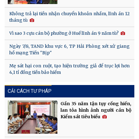
Không trả lại tiền nhận chuyển khoản nhầm, lĩnh án 12
tháng tù
Vì sao 3 cựu cán bộ phường ở Huế lĩnh án 9 năm tù?
Ngày 7/8, TAND khu vực 6, TP Hải Phòng xét xử giang
hồ mạng Tiến "Bịp"
Mẹ sát hại con ruột, tạo hiện trường giả để trục lợi hơn
4,1 tỉ đồng tiền bảo hiểm
CẢI CÁCH TƯ PHÁP
Gần 35 năm tận tụy cống hiến,
lan tỏa hình ảnh người cán bộ
Kiểm sát tiêu biểu