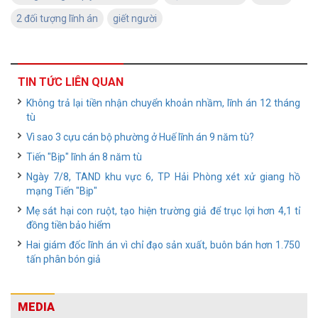
2 đối tượng lĩnh án
giết người
TIN TỨC LIÊN QUAN
Không trả lại tiền nhận chuyển khoản nhầm, lĩnh án 12 tháng
tù
Vì sao 3 cựu cán bộ phường ở Huế lĩnh án 9 năm tù?
Tiến "Bịp" lĩnh án 8 năm tù
Ngày 7/8, TAND khu vực 6, TP Hải Phòng xét xử giang hồ
mạng Tiến "Bịp"
Mẹ sát hại con ruột, tạo hiện trường giả để trục lợi hơn 4,1 tỉ
đồng tiền bảo hiểm
Hai giám đốc lĩnh án vì chỉ đạo sản xuất, buôn bán hơn 1.750
tấn phân bón giả
MEDIA