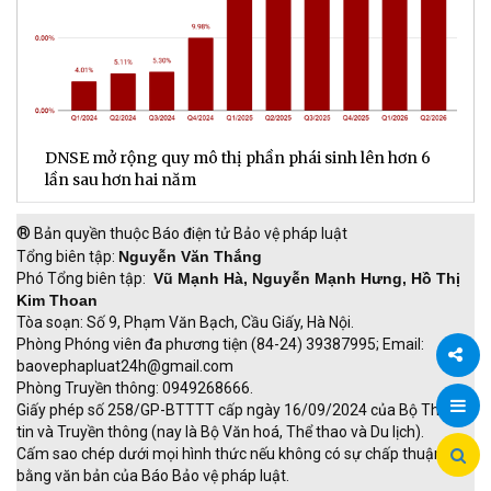
DNSE mở rộng quy mô thị phần phái sinh lên hơn 6
V
lần sau hơn hai năm
q
®
Bản quyền thuộc Báo điện tử Bảo vệ pháp luật
Tổng biên tập:
Nguyễn Văn Thắng
Phó Tổng biên tập:
Vũ Mạnh Hà, Nguyễn Mạnh Hưng, Hồ Thị
Kim Thoan
Tòa soạn: Số 9, Phạm Văn Bạch, Cầu Giấy, Hà Nội.
Phòng Phóng viên đa phương tiện (84-24) 39387995; Email:
baovephapluat24h@gmail.com
Phòng Truyền thông: 0949268666.
Chia
Giấy phép số 258/GP-BTTTT cấp ngày 16/09/2024 của Bộ Thông
tin và Truyền thông (nay là Bộ Văn hoá, Thể thao và Du lịch).
sẻ
Cấm sao chép dưới mọi hình thức nếu không có sự chấp thuận
bằng văn bản của Báo Bảo vệ pháp luật.