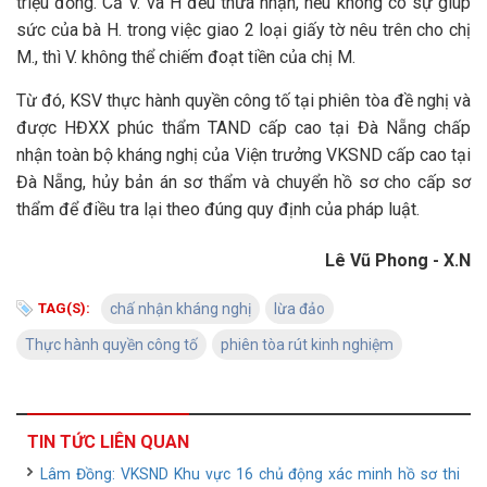
triệu đồng. Cả V. và H đều thừa nhận, nếu không có sự giúp
sức của bà H. trong việc giao 2 loại giấy tờ nêu trên cho chị
M., thì V. không thể chiếm đoạt tiền của chị M.
Từ đó, KSV thực hành quyền công tố tại phiên tòa đề nghị và
được HĐXX phúc thẩm TAND cấp cao tại Đà Nẵng chấp
nhận toàn bộ kháng nghị của Viện trưởng VKSND cấp cao tại
Đà Nẵng, hủy bản án sơ thẩm và chuyển hồ sơ cho cấp sơ
thẩm để điều tra lại theo đúng quy định của pháp luật.
Lê Vũ Phong - X.N
TAG(S):
chấ nhận kháng nghị
lừa đảo
Thực hành quyền công tố
phiên tòa rút kinh nghiệm
TIN TỨC LIÊN QUAN
Lâm Đồng: VKSND Khu vực 16 chủ động xác minh hồ sơ thi