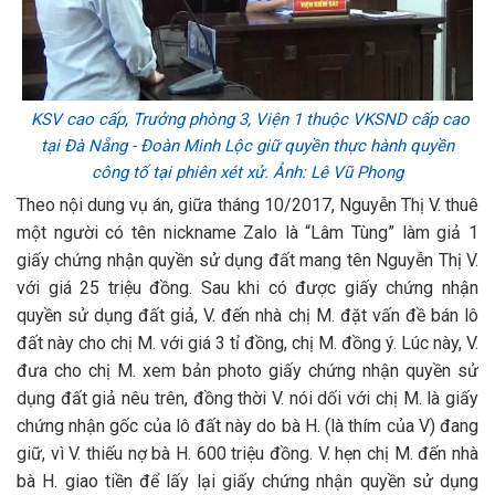
KSV cao cấp, Trưởng phòng 3, Viện 1 thuộc VKSND cấp cao
tại Đà Nẵng - Đoàn Minh Lộc giữ quyền thực hành quyền
công tố tại phiên xét xử. Ảnh: Lê Vũ Phong
Theo nội dung vụ án, giữa tháng 10/2017, Nguyễn Thị V. thuê
một người có tên nickname Zalo là “Lâm Tùng” làm giả 1
giấy chứng nhận quyền sử dụng đất mang tên Nguyễn Thị V.
với giá 25 triệu đồng. Sau khi có được giấy chứng nhận
quyền sử dụng đất giả, V. đến nhà chị M. đặt vấn đề bán lô
đất này cho chị M. với giá 3 tỉ đồng, chị M. đồng ý. Lúc này, V.
đưa cho chị M. xem bản photo giấy chứng nhận quyền sử
dụng đất giả nêu trên, đồng thời V. nói dối với chị M. là giấy
chứng nhận gốc của lô đất này do bà H. (là thím của V) đang
giữ, vì V. thiếu nợ bà H. 600 triệu đồng. V. hẹn chị M. đến nhà
bà H. giao tiền để lấy lại giấy chứng nhận quyền sử dụng