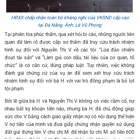
HĐXX chấp nhận toàn bộ kháng nghị của VKSND cấp cao
tại Đà Nẵng. Ảnh: Lê Vũ Phong
Tại phiên tòa phúc thẩm, qua xét hỏi bị cáo, những người liên
quan đã làm rõ được cấp sơ thẩm đã truy cứu trách nhiệm
hình sự đối với Nguyễn Thị V. về các tội: “Lừa đảo chiếm
đoạt tài sản” và “Làm giả con dấu, tài liệu của cơ quan, tổ
chức” là có căn cứ, đúng pháp luật. Tuy nhiên, việc không
đánh giá chứng cứ của vụ án để xem xét truy cứu trách
nhiệm hình sự đối với bà H. với vai trò đồng phạm là bỏ lọt
tội phạm.
Bởi lẽ giữa bà H. và Nguyễn Thị V. không có việc cầm cố, nợ
nhau bất kỳ khoản tiền nào, nhưng bà H. đã chủ động giúp
sức cho V. bằng cách giao giấy nhận nợ có nội dung thể hiện
V. nợ tiền của mình và đưa giấy chứng nhận quyền sử dụng
đất giả đứng tên V. cho chị M. để nhận từ chị M. số tiền 600