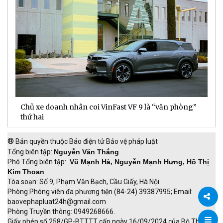
Chủ xe doanh nhân coi VinFast VF 9 là “văn phòng”
T
thứ hai
t
®
Bản quyền thuộc Báo điện tử Bảo vệ pháp luật
Tổng biên tập:
Nguyễn Văn Thắng
Phó Tổng biên tập:
Vũ Mạnh Hà, Nguyễn Mạnh Hưng, Hồ Thị
Kim Thoan
Tòa soạn: Số 9, Phạm Văn Bạch, Cầu Giấy, Hà Nội.
Phòng Phóng viên đa phương tiện (84-24) 39387995; Email:
baovephapluat24h@gmail.com
Phòng Truyền thông: 0949268666.
Chia
Giấy phép số 258/GP-BTTTT cấp ngày 16/09/2024 của Bộ Thông