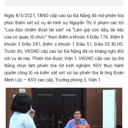
Ngày 8/3/2021, TAND cấp cao tại Đà Nẵng đã mở phiên tòa
phúc thẩm xét xử vụ án hình sự Nguyễn Thị V. phạm các tội
“Lừa đảo chiếm đoạt tài sản” và “Làm giả con dấu, tài liệu
của cơ quan, tổ chức” theo điểm a khoản 4 Điều 174; điểm b
khoản 3 Điều 341; điểm s khoản 1 Điều 51; Điều 55 BLHS.
Trước đó, VKSND cấp cao tại Đà Nẵng đã có kháng nghị đối
với vụ án này. Phiên tòa được Viện 1, VKSND cấp cao tại Đà
Nẵng chọn làm phiên tòa rút kinh nghiệm. KSV thực hành
quyền công tố và kiểm sát xét xử tại phiên tòa là ông Đoàn
Minh Lộc – KSV cao cấp, Trưởng phòng 3, Viện 1.