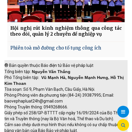
Hội nghị rút kinh nghiệm thông qua công tác
theo dõi, quản lý 2 chuyên đề nghiệp vụ
Phiên toà mở đường cho tố tụng công ích
®
Bản quyền thuộc Báo điện tử Bảo vệ pháp luật
Tổng biên tập:
Nguyễn Văn Thắng
Phó Tổng biên tập:
Vũ Mạnh Hà, Nguyễn Mạnh Hưng, Hồ Thị
Kim Thoan
Tòa soạn: Số 9, Phạm Văn Bạch, Cầu Giấy, Hà Nội.
Phòng Phóng viên đa phương tiện (84-24) 39387995; Email:
baovephapluat24h@gmail.com
Phòng Truyền thông: 0949268666.
Giấy phép số 258/GP-BTTTT cấp ngày 16/09/2024 của Bộ Thông
tin và Truyền thông (nay là Bộ Văn hoá, Thể thao và Du lịch).
Cấm sao chép dưới mọi hình thức nếu không có sự chấp thuận
bằng văn bản của Báo Bảo vệ pháp luật.