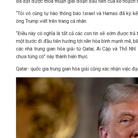
đã đạt được thỏa thuận giai đoạn đầu tiên của kế hoạch 
“Tôi vô cùng tự hào thông báo Israel và Hamas đã ký kết
ông Trump viết trên trang cá nhân.
“Điều này có nghĩa là tất cả các con tin sẽ sớm được trả 
một bước đi đầu tiên hướng tới nền hòa bình mạnh mẽ, bề
các nhà trung gian hòa giải từ Qatar, Ai Cập và Thổ Nhĩ
chưa từng có” này thành hiện thực.
Qatar- quốc gia trung gian hòa giải cũng xác nhận việc đ