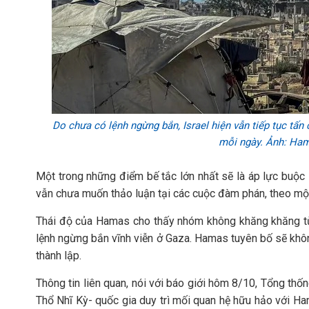
Do chưa có lệnh ngừng bắn, Israel hiện vẫn tiếp tục tấ
mỗi ngày. Ảnh: Ha
Một trong những điểm bế tắc lớn nhất sẽ là áp lực buộ
vẫn chưa muốn thảo luận tại các cuộc đàm phán, theo một
Thái độ của Hamas cho thấy nhóm không khăng khăng t
lệnh ngừng bắn vĩnh viễn ở Gaza. Hamas tuyên bố sẽ khô
thành lập.
Thông tin liên quan, nói với báo giới hôm 8/10, Tổng th
Thổ Nhĩ Kỳ- quốc gia duy trì mối quan hệ hữu hảo với H