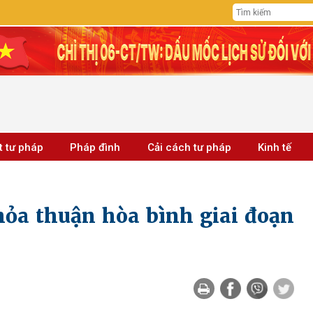
t tư pháp
Pháp đình
Cải cách tư pháp
Kinh tế
hỏa thuận hòa bình giai đoạn