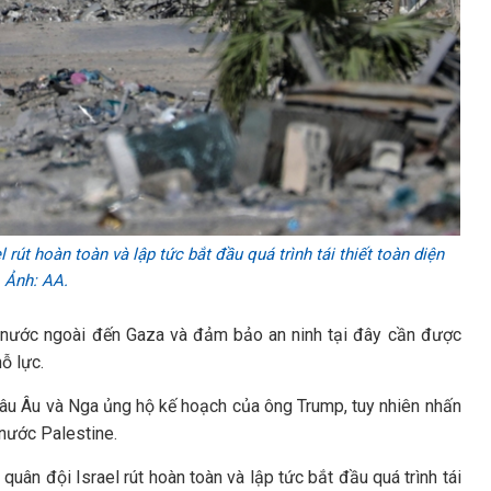
út hoàn toàn và lập tức bắt đầu quá trình tái thiết toàn diện
 Ảnh: AA.
ng nước ngoài đến Gaza và đảm bảo an ninh tại đây cần được
ỗ lực.
âu Âu và Nga ủng hộ kế hoạch của ông Trump, tuy nhiên nhấn
nước Palestine.
uân đội Israel rút hoàn toàn và lập tức bắt đầu quá trình tái