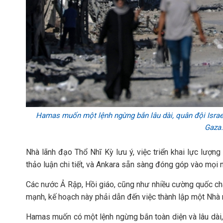
Hamas muốn một lệnh ngừng bắn lâu dài, quân đội Israel r
Gaza.
Nhà lãnh đạo Thổ Nhĩ Kỳ lưu ý, việc triển khai lực lượ
thảo luận chi tiết, và Ankara sẵn sàng đóng góp vào mọi n
Các nước Ả Rập, Hồi giáo, cũng như nhiều cường quốc ch
mạnh, kế hoạch này phải dẫn đến việc thành lập một Nhà 
Hamas muốn có một lệnh ngừng bắn toàn diện và lâu dài, q