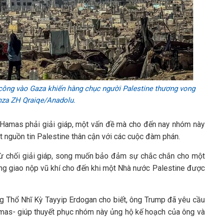
n công vào Gaza khiến hàng chục người Palestine thương vong
mza ZH Qraiqe/Anadolu.
c Hamas phải giải giáp, một vấn đề mà cho đến nay nhóm này
 nguồn tin Palestine thân cận với các cuộc đàm phán.
ừ chối giải giáp, song muốn bảo đảm sự chắc chắn cho một
ng giao nộp vũ khí cho đến khi một Nhà nước Palestine được
ống Thổ Nhĩ Kỳ Tayyip Erdogan cho biết, ông Trump đã yêu cầu
amas- giúp thuyết phục nhóm này ủng hộ kế hoạch của ông và