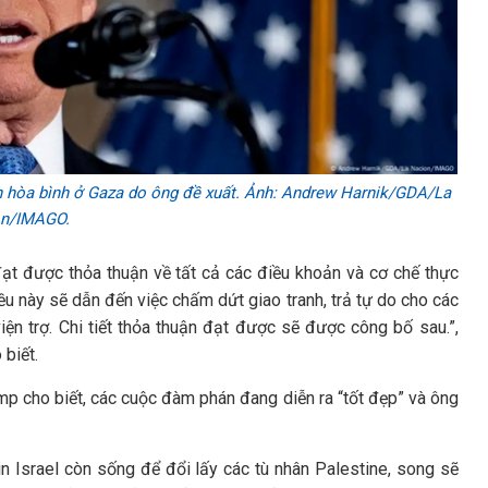
 hòa bình ở Gaza do ông đề xuất. Ảnh: Andrew Harnik/GDA/La
on/IMAGO.
đạt được thỏa thuận về tất cả các điều khoản và cơ chế thực
ều này sẽ dẫn đến việc chấm dứt giao tranh, trả tự do cho các
viện trợ. Chi tiết thỏa thuận đạt được sẽ được công bố sau.”,
biết.
mp cho biết, các cuộc đàm phán đang diễn ra “tốt đẹp” và ông
 Israel còn sống để đổi lấy các tù nhân Palestine, song sẽ