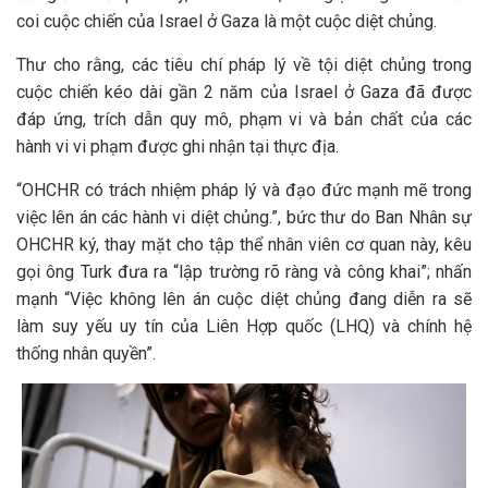
coi cuộc chiến của Israel ở Gaza là một cuộc diệt chủng.
Thư cho rằng, các tiêu chí pháp lý về tội diệt chủng trong
cuộc chiến kéo dài gần 2 năm của Israel ở Gaza đã được
đáp ứng, trích dẫn quy mô, phạm vi và bản chất của các
hành vi vi phạm được ghi nhận tại thực địa.
“OHCHR có trách nhiệm pháp lý và đạo đức mạnh mẽ trong
việc lên án các hành vi diệt chủng.”, bức thư do Ban Nhân sự
OHCHR ký, thay mặt cho tập thể nhân viên cơ quan này, kêu
gọi ông Turk đưa ra “lập trường rõ ràng và công khai”; nhấn
mạnh “Việc không lên án cuộc diệt chủng đang diễn ra sẽ
làm suy yếu uy tín của Liên Hợp quốc (LHQ) và chính hệ
thống nhân quyền”.