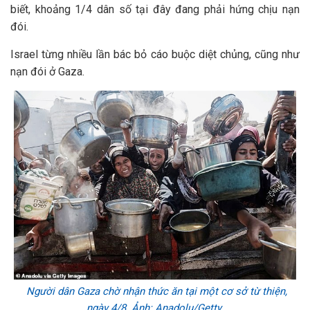
biết, khoảng 1/4 dân số tại đây đang phải hứng chịu nạn
đói.
Israel từng nhiều lần bác bỏ cáo buộc diệt chủng, cũng như
nạn đói ở Gaza.
Người dân Gaza chờ nhận thức ăn tại một cơ sở từ thiện,
ngày 4/8. Ảnh: Anadolu/Getty.