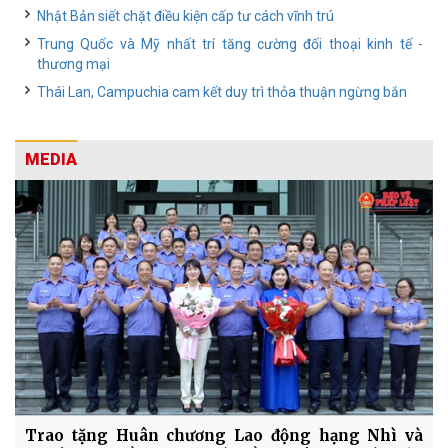
Nhật Bản siết chặt điều kiện cấp tư cách vĩnh trú
Trung Quốc và Mỹ nhất trí tăng cường đối thoại kinh tế -
thương mại
Thái Lan, Campuchia cam kết duy trì thỏa thuận ngừng bắn
MEDIA
Trao tặng Huân chương Lao động hạng Nhì và