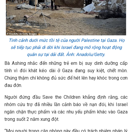
Tình cảnh dưới mức tồi tệ của người Palestine tại Gaza. Họ
sẽ tiếp tục phải di dời khi Israel đang mở rộng hoạt động
quân sự tại dải đất. Ảnh: Anadolu/Getty.
Bà Ashing nhắc đến những trẻ em bị suy dinh dưỡng cấp
tính vì đói khát kéo dài ở Gaza đang suy kiệt, chết mòn.
Chúng thậm chí không đủ sức để hét lên hay khóc trong cơn
đau đớn.
Người đứng đầu Save the Children khẳng định rằng, các
nhóm cứu trợ đã nhiều lần cảnh báo về nạn đói, khi Israel
ngăn chặn thực phẩm và các nhu yếu phẩm khác vào Gaza
trong suốt 2 năm xung đột.
“Mọi người trong căn phòng này đều có trách nhiệm pháp lý