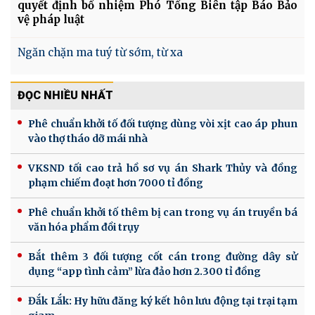
quyết định bổ nhiệm Phó Tổng Biên tập Báo Bảo
vệ pháp luật
Ngăn chặn ma tuý từ sớm, từ xa
ĐỌC NHIỀU NHẤT
Phê chuẩn khởi tố đối tượng dùng vòi xịt cao áp phun
vào thợ tháo dỡ mái nhà
VKSND tối cao trả hồ sơ vụ án Shark Thủy và đồng
phạm chiếm đoạt hơn 7000 tỉ đồng
Phê chuẩn khởi tố thêm bị can trong vụ án truyền bá
văn hóa phẩm đồi trụy
Bắt thêm 3 đối tượng cốt cán trong đường dây sử
dụng “app tình cảm” lừa đảo hơn 2.300 tỉ đồng
Đắk Lắk: Hy hữu đăng ký kết hôn lưu động tại trại tạm