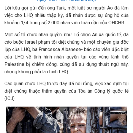
Lời kêu gọi gửi đến ông Turk, một luật sư người Áo đã làm
việc cho LHQ nhiều thập kỷ, đã nhận được sự ủng hộ của
khoảng 1/4 trong số 2.000 nhân viên toàn cầu của OHCHR.
Một số tổ chức nhân quyền, như Tổ chức Ân xá quốc tế, đã
cáo buộc Israel phạm tội diệt chủng và một chuyên gia độc
lập của LHQ, bà Francesca Albanese- báo cáo viên đặc biệt
của LHQ về tình hình nhân quyền tại các vùng lãnh thổ
Palestine bị chiếm đóng, cũng đã sử dụng thuật ngữ này,
nhưng không phải là chính LHQ.
Các quan chức LHQ trước đây đã nói rằng, việc xác định tội
diệt chủng thuộc thẩm quyền của Tòa án Công lý quốc tế
(ICJ).