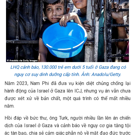
LHQ cảnh báo, 130.000 trẻ em dưới 5 tuổi ở Gaza đang có
nguy cơ suy dinh dưỡng cấp tính. Ảnh: Anadolu/Getty.
Năm 2023, Nam Phi đã đưa vụ kiện diệt chủng chống lại
hành động của Israel ở Gaza lên ICJ, nhưng vụ án vẫn chưa
được xét xử về bản chất, một quá trình có thể mất nhiều
năm.
Hồi đáp về bức thư, ông Turk, người nhiều lần lên án chiến
dịch của Israel ở Gaza và cảnh báo về nguy cơ gia tăng tội
ác tàn bạo, chia sẻ cảm giác phẫn nộ về mặt đạo đức trước