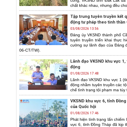
công, VKSND tỉnh Đắk Lắk đã t
chất khác nhau, nhưng đều cho
Tập trung tuyên truyền kết 
động tư pháp theo tinh thần 
03/08/2026 13:56
Đảng ủy VKSND thành phố Cầ
tuyên truyền triển khai thực 
cường sự lãnh đạo của Đảng đố
06-CT/TW).
Lãnh đạo VKSND khu vực 1, tỉ
động
01/08/2026 17:48
Lãnh đạo VKSND khu vực 1 (tỉn
động nhằm tuyên truyền các tộ
chế tình trạng tội phạm ma túy t
VKSND khu vực 6, tỉnh Đồng 
của Quốc hội
01/08/2026 17:46
Phát hiện tình trạng lấn chiế
vực 6, tỉnh Đồng Tháp đã kịp 