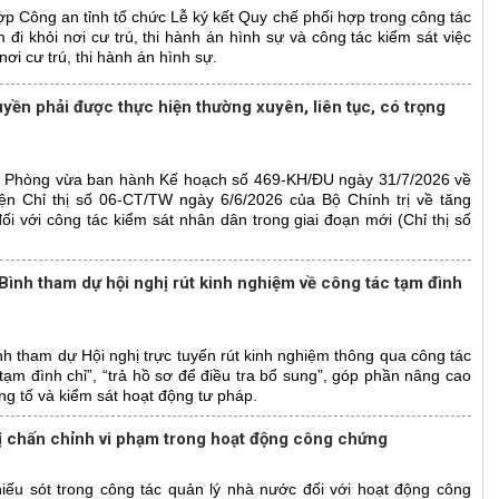
p Công an tỉnh tổ chức Lễ ký kết Quy chế phối hợp trong công tác
 đi khỏi nơi cư trú, thi hành án hình sự và công tác kiểm sát việc
nơi cư trú, thi hành án hình sự.
ruyền phải được thực hiện thường xuyên, liên tục, có trọng
 Phòng vừa ban hành Kế hoạch số 469-KH/ĐU ngày 31/7/2026 về
hiện Chỉ thị số 06-CT/TW ngày 6/6/2026 của Bộ Chính trị về tăng
i với công tác kiểm sát nhân dân trong giai đoạn mới (Chỉ thị số
Bình tham dự hội nghị rút kinh nghiệm về công tác tạm đình
h tham dự Hội nghị trực tuyến rút kinh nghiệm thông qua công tác
tạm đình chỉ”, “trả hồ sơ để điều tra bổ sung”, góp phần nâng cao
g tố và kiểm sát hoạt động tư pháp.
ị chấn chỉnh vi phạm trong hoạt động công chứng
iếu sót trong công tác quản lý nhà nước đối với hoạt động công