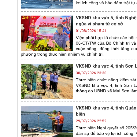
lợi ích công và bảo đảm trật tự 
VKSND khu vực 5, tỉnh Nghệ
ngừa vi phạm từ cơ sở
01/08/2026 15:41
Việc phối hợp tổ chức các hội 
06-CT/TW của Bộ Chính trị và
cuộc sống; đồng thời tăng cư
phương trong thực hiện nhiệm vụ chính trị.
VKSND khu vực 4, tỉnh Sơn L
30/07/2026 23:30
Thực hiện chức năng kiểm sát 
VKSND khu vực 4, tỉnh Sơn La
thông do UBND xã Mai Sơn làm
VKSND khu vực 4, tỉnh Quảng
biển
29/07/2026 22:52
Thực hiện Nghị quyết số 205/2
dân sự để bảo vệ lợi ích công,