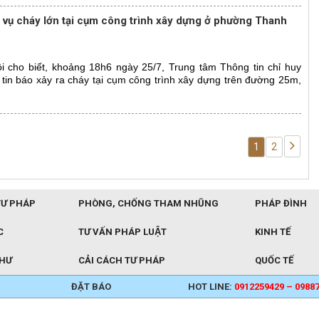
vụ cháy lớn tại cụm công trình xây dựng ở phường Thanh
 cho biết, khoảng 18h6 ngày 25/7, Trung tâm Thông tin chỉ huy
in báo xảy ra cháy tại cụm công trình xây dựng trên đường 25m,
1
2
TƯ PHÁP
PHÒNG, CHỐNG THAM NHŨNG
PHÁP ĐÌNH
C
TƯ VẤN PHÁP LUẬT
KINH TẾ
THƯ
CẢI CÁCH TƯ PHÁP
QUỐC TẾ
ĐẶT BÁO
HOT LINE:
0912259429 – 0988