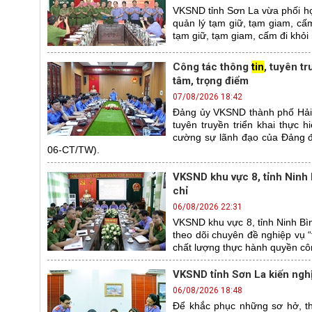
VKSND tỉnh Sơn La vừa phối hợ
quản lý tạm giữ, tạm giam, cấm
tạm giữ, tạm giam, cấm đi khỏi 
Công tác thông
tin
, tuyên t
tâm, trọng điểm
07/08/2026 18:42
Đảng ủy VKSND thành phố Hải
tuyên truyền triển khai thực 
cường sự lãnh đạo của Đảng đố
06-CT/TW).
VKSND khu vực 8, tỉnh Ninh 
chỉ
06/08/2026 22:31
VKSND khu vực 8, tỉnh Ninh Bìn
theo dõi chuyên đề nghiệp vụ “
chất lượng thực hành quyền côn
VKSND tỉnh Sơn La kiến ngh
06/08/2026 18:48
Để khắc phục những sơ hở, th