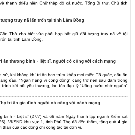
n và thanh thiếu niên Chữ thập đỏ cả nước. Tổng Bí thư, Chủ tịch
tượng truy nã lẩn trốn tại tỉnh Lâm Đồng
ần Thờ cho biết vừa phối hợp bắt giữ đối tượng truy nã về tội
trốn tại tỉnh Lâm Đồng.
ri ân thương binh - liệt sĩ, người có công với cách mạng
 sử, khi không khí tri ân bao trùm khắp mọi miền Tổ quốc, dấu ấn
 hàng đầu, “Ngân hàng vì cộng đồng” càng trở nên sâu đậm trong
trình kết nối yêu thương, lan tỏa đạo lý “Uống nước nhớ nguồn”
họ tri ân gia đình người có công với cách mạng
 binh - Liệt sĩ (27/7) và 66 năm Ngày thành lập ngành Kiểm sát
26), VKSND khu vực 1, tỉnh Phú Thọ đã đến thăm, tặng quà 4 gia
 thân của các đồng chí công tác tại đơn vị.