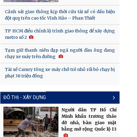
Cảnh sát giao thông kịp thời cứu tài xế có dấu hiệu
đột quỵ trên cao tốc Vĩnh Hảo – Phan Thiết
TP HCM điều chỉnh lộ trình giao thông để xây dựng
metro số 2
Tạm giữ thanh niên đạp ngã người đàn ông đang
chạy xe máy trên đường
Tài xế Camry tông xe máy chở trẻ nhỏ rồi bỏ chạy bị
phạt 38 triệu đồng
ĐÔ THỊ - XÂY DỰNG
Người dân TP Hồ Chí
Minh khẩn trương tháo
dỡ nhà, bàn giao mặt
bằng mở rộng Quốc lộ 13