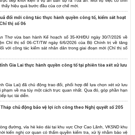
rực tiếp khởi kiện 5 vụ án dân sự ra Tòa án. Mỗi vụ việc có tính
 thấy hiệu quả bước đầu của cơ chế mới.
quả đổi mới công tác thực hành quyền công tố, kiểm sát hoạt
Chỉ thị số 06
n Thơ vừa ban hành Kế hoạch số 35-KH/ĐU ngày 30/7/2026 về
hiện Chỉ thị số 06-CT/TW ngày 6/6/2026 của Bộ Chính trị về tăng
i với công tác kiểm sát nhân dân trong giai đoạn mới (Chỉ thị số
nh Gia Lai thực hành quyền công tố tại phiên tòa xét xử lưu
h Gia Lai) đã chủ động trao đổi, phối hợp để lựa chọn xét xử lưu
i phạm về ma túy một cách trực quan nhất. Qua đó, góp phần hạn
iếp tục tái diễn.
Tháp chủ động bảo vệ lợi ích công theo Nghị quyết số 205
m lòng đường, vỉa hè kéo dài tại khu vực Chợ Cao Lãnh, VKSND khu
thời kiến nghị cơ quan có thẩm quyền kiểm tra, xử lý nhằm bảo vệ