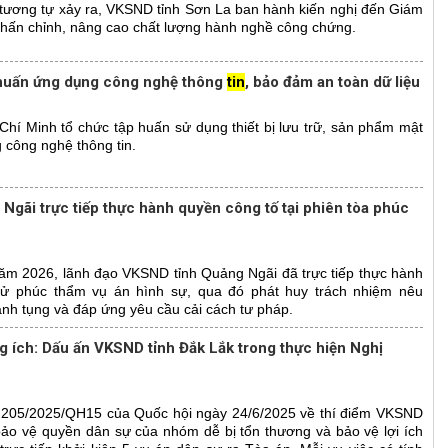
tương tự xảy ra, VKSND tỉnh Sơn La ban hành kiến nghị đến Giám
hấn chỉnh, nâng cao chất lượng hành nghề công chứng.
huấn ứng dụng công nghệ thông
tin
, bảo đảm an toàn dữ liệu
í Minh tổ chức tập huấn sử dụng thiết bị lưu trữ, sản phẩm mật
công nghệ thông tin.
gãi trực tiếp thực hành quyền công tố tại phiên tòa phúc
ăm 2026, lãnh đạo VKSND tỉnh Quảng Ngãi đã trực tiếp thực hành
 xử phúc thẩm vụ án hình sự, qua đó phát huy trách nhiệm nêu
nh tụng và đáp ứng yêu cầu cải cách tư pháp.
ng ích: Dấu ấn VKSND tỉnh Đắk Lắk trong thực hiện Nghị
số 205/2025/QH15 của Quốc hội ngày 24/6/2025 về thí điểm VKSND
ảo vệ quyền dân sự của nhóm dễ bị tổn thương và bảo vệ lợi ích