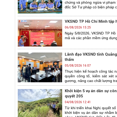
chứng và phòng ngừa vi phạm 
đốc Sở Tư pháp có biện pháp c
VKSND TP Hồ Chí Minh tập 
06/08/2026 15:25
Ngày 5/8/2026, VKSND TP Hồ Ch
mã và các phần mềm ứng dụng 
Lãnh đạo VKSND tỉnh Quảng N
thẩm
05/08/2026 16:07
Thực hiện kế hoạch công tác n
quyền công tố, kiểm sát xét
gương, nâng cao chất lượng tra
Khởi kiện 5 vụ án dân sự cô
quyết 205
04/08/2026 12:41
Từ khi triển khai Nghị quyết 
khởi kiện vụ án dân sự nhằm b