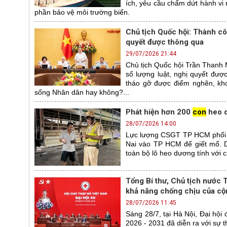
ích, yêu cầu chấm dứt hành vi
phần bảo vệ môi trường biển.
Chủ tịch Quốc hội: Thành cô
quyết được thông qua
29/07/2026 21:44
Chủ tịch Quốc hội Trần Thanh
số lượng luật, nghị quyết đượ
tháo gỡ được điểm nghẽn, khơi
sống Nhân dân hay không?...
Phát hiện hơn 200
con
heo d
28/07/2026 14:00
Lực lượng CSGT TP HCM phối hợ
Nai vào TP HCM để giết mổ. D
toàn bộ lô heo dương tính với 
Tổng Bí thư, Chủ tịch nước 
khả năng chống chịu của c
28/07/2026 11:45
Sáng 28/7, tại Hà Nội, Đại hội
2026 - 2031 đã diễn ra với sự t