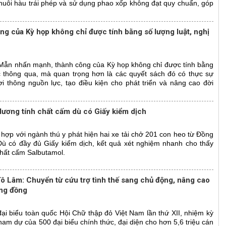
 nuôi hàu trái phép và sử dụng phao xốp không đạt quy chuẩn, góp
ng của Kỳ họp không chỉ được tính bằng số lượng luật, nghị
 Mẫn nhấn mạnh, thành công của Kỳ họp không chỉ được tính bằng
c thông qua, mà quan trọng hơn là các quyết sách đó có thực sự
 thông nguồn lực, tạo điều kiện cho phát triển và nâng cao đời
ương tính chất cấm dù có Giấy kiểm dịch
p với ngành thú y phát hiện hai xe tải chở 201 con heo từ Đồng
ù có đầy đủ Giấy kiểm dịch, kết quả xét nghiệm nhanh cho thấy
chất cấm Salbutamol.
Tô Lâm: Chuyển từ cứu trợ tình thế sang chủ động, nâng cao
ộng đồng
 đại biểu toàn quốc Hội Chữ thập đỏ Việt Nam lần thứ XII, nhiệm kỳ
ham dự của 500 đại biểu chính thức, đại diện cho hơn 5,6 triệu cán