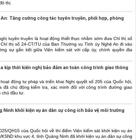
đô thị.
 An: Tăng cường công tác tuyên truyền, phối hợp, phòng
nghị tuyên truyền là hoạt động thiết thực nhằm sớm đưa Chỉ thị số
 Chỉ thị số 24-CT/TU của Ban Thường vụ Tỉnh ủy Nghệ An đi vào
ờng sự gắn kết giữa Viện kiểm sát với cấp ủy, chính quyền địa
a kịp thời kiến nghị bảo đảm an toàn công trình giao thông
hoạt động tư pháp và triển khai Nghị quyết số 205 của Quốc hội,
 đã chủ động kiểm tra, xác minh đối với công trình đường giao
 chủ đầu tư.
 Ninh khởi kiện vụ án dân sự công ích bảo vệ môi trường
025/QH15 của Quốc hội về thí điểm Viện kiểm sát khởi kiện vụ án
 VKSND khu vực 4, tỉnh Quảng Ninh đã khởi kiện vụ án dân sự công