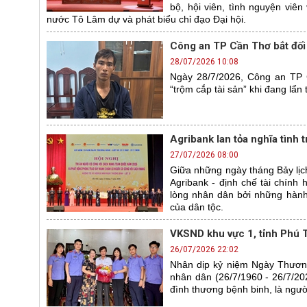
bộ, hội viên, tình nguyện viê
nước Tô Lâm dự và phát biểu chỉ đạo Đại hội.
Công an TP Cần Thơ bắt đối 
28/07/2026 10:08
Ngày 28/7/2026, Công an TP C
“trộm cắp tài sản” khi đang lẩn 
Agribank lan tỏa nghĩa tình t
27/07/2026 08:00
Giữa những ngày tháng Bảy lịch
Agribank - định chế tài chính
lòng nhân dân bởi những hành 
của dân tộc.
VKSND khu vực 1, tỉnh Phú T
26/07/2026 22:02
Nhân dịp kỷ niệm Ngày Thương
nhân dân (26/7/1960 - 26/7/20
đình thương bệnh binh, là người