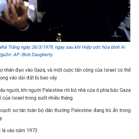
Nhà Trắng ngày 26/3/1979, ngay sau khi Hiệp ước hòa bình Ai
Nguồn: AP /Bob Daugherty.
trợ nhân đạo vào Gaza, và một cuộc tấn công của Israel có thể
ọng vào dải đất bị bao vây.
ệu người, khi người Palestine rời bỏ nhà cửa ở phía bắc Gaza
 của Israel trong suốt nhiều tháng.
oạch sơ tán toàn bộ dân thường Palestine đang trú ẩn trong
y.
ất là vào năm 1973.