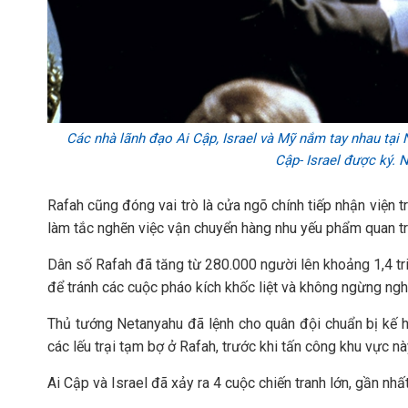
Các nhà lãnh đạo Ai Cập, Israel và Mỹ nắm tay nhau tại 
Cập- Israel được ký. 
Rafah cũng đóng vai trò là cửa ngõ chính tiếp nhận viện 
làm tắc nghẽn việc vận chuyển hàng nhu yếu phẩm quan tr
Dân số Rafah đã tăng từ 280.000 người lên khoảng 1,4 tri
để tránh các cuộc pháo kích khốc liệt và không ngừng nghỉ
Thủ tướng Netanyahu đã lệnh cho quân đội chuẩn bị kế h
các lếu trại tạm bợ ở Rafah, trước khi tấn công khu vực nà
Ai Cập và Israel đã xảy ra 4 cuộc chiến tranh lớn, gần nh