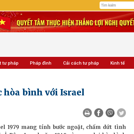
t tư pháp
Pháp đình
Cải cách tư pháp
Kinh tế
 hòa bình với Israel
ael 1979 mang tính bước ngoặt, chấm dứt tình