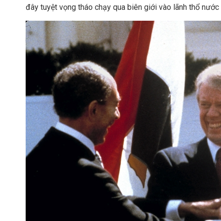
đây tuyệt vọng tháo chạy qua biên giới vào lãnh thổ nước