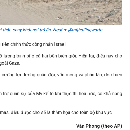
i tháo chạy khỏi nơi trú ẩn. Nguồn: @mfjhollingworth.
tiên chính thức công nhận Israel.
lượng binh sĩ ở cả hai bên biên giới. Hiện tại, điều này cho
goài Gaza.
g cường lực lượng quân đội, vốn mỏng và phân tán, dọc biên
n trợ quân sự của Mỹ kể từ khi thực thi hòa ước, có khả năng
amas, điều được cho sẽ là thảm họa cho toàn bộ khu vực.
Văn Phong (theo AP)