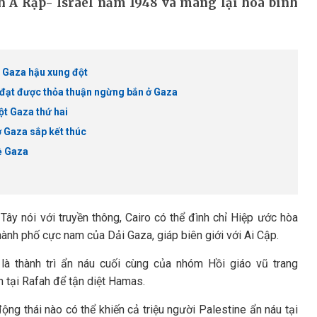
nh Ả Rập- Israel năm 1948 và mang lại hòa bình
h Gaza hậu xung đột
 đạt được thỏa thuận ngừng bắn ở Gaza
t Gaza thứ hai
ở Gaza sắp kết thúc
ề Gaza
y nói với truyền thông, Cairo có thể đình chỉ Hiệp ước hòa
thành phố cực nam của Dải Gaza, giáp biên giới với Ai Cập.
 là thành trì ẩn náu cuối cùng của nhóm Hồi giáo vũ trang
h tại Rafah để tận diệt Hamas.
ộng thái nào có thể khiến cả triệu người Palestine ẩn náu tại