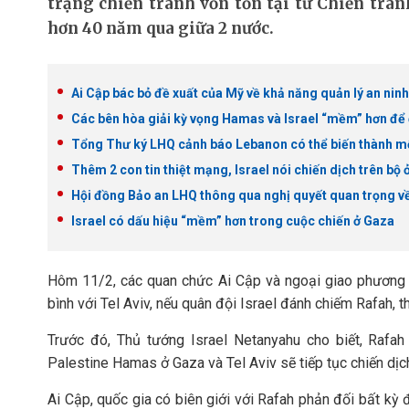
trạng chiến tranh vốn tồn tại từ Chiến tra
hơn 40 năm qua giữa 2 nước.
Ai Cập bác bỏ đề xuất của Mỹ về khả năng quản lý an nin
Các bên hòa giải kỳ vọng Hamas và Israel “mềm” hơn để
Tổng Thư ký LHQ cảnh báo Lebanon có thể biến thành mộ
Thêm 2 con tin thiệt mạng, Israel nói chiến dịch trên bộ 
Hội đồng Bảo an LHQ thông qua nghị quyết quan trọng v
Israel có dấu hiệu “mềm” hơn trong cuộc chiến ở Gaza
Hôm 11/2, các quan chức Ai Cập và ngoại giao phương Tâ
bình với Tel Aviv, nếu quân đội Israel đánh chiếm Rafah, 
Trước đó, Thủ tướng Israel Netanyahu cho biết, Rafah
Palestine Hamas ở Gaza và Tel Aviv sẽ tiếp tục chiến dịc
Ai Cập, quốc gia có biên giới với Rafah phản đối bất kỳ đ