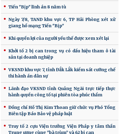
Tiến "Bịp" lĩnh án 8 năm tù
Ngày 7/8, TAND khu vực 6, TP Hải Phòng xét xử
giang hồ mạng Tiến "Bịp"
Khi quyền lợi của người yếu thế được xem xét lại
Khởi tố 2 bị can trong vụ có dấu hiệu tham ô tài
sản tại doanh nghiệp
VKSND khu vực 7, tỉnh Đắk Lắk kiểm sát cưỡng chế
thi hành án dân sự
Lãnh đạo VKSND tỉnh Quảng Ngãi trực tiếp thực
hành quyền công tố tại phiên tòa phúc thẩm
Đồng chí Hồ Thị Kim Thoan giữ chức vụ Phó Tổng
Biên tập Báo Bảo vệ pháp luật
Truy tố 2 cựu Viện trưởng Viện Pháp y tâm thần
Trung ương cùng "bà trùm” và 62 bị can