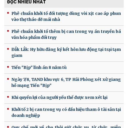
ĐỌC NHIỀU NHẤT
Phê chuẩn khởi tố đối tượng dùng vòi xịt cao áp phun
vào thợ tháo dỡ mái nhà
Phê chuẩn khởi tố thêm bị can trong vụ án truyền bá
văn hóa phẩm đồi trụy
Đắk Lắk: Hy hữu đăng ký kết hôn lưu động tại trại tạm
giam
Tiến "Bịp" lĩnh án 8 năm tù
Ngày 7/8, TAND khu vực 6, TP Hải Phòng xét xử giang
hồ mạng Tiến "Bịp"
Khi quyền lợi của người yếu thế được xem xét lại
Khởi tố 2 bị can trong vụ có dấu hiệu tham ô tài sản tại
doanh nghiệp
Quy chế mới về cho thôi giữ chức vụ, từ chức, miễn