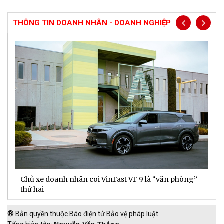
THÔNG TIN DOANH NHÂN - DOANH NGHIỆP
Chủ xe doanh nhân coi VinFast VF 9 là “văn phòng”
T
thứ hai
t
®
Bản quyền thuộc Báo điện tử Bảo vệ pháp luật