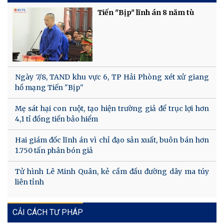
Tiến "Bịp" lĩnh án 8 năm tù
Ngày 7/8, TAND khu vực 6, TP Hải Phòng xét xử giang
hồ mạng Tiến "Bịp"
Mẹ sát hại con ruột, tạo hiện trường giả để trục lợi hơn
4,1 tỉ đồng tiền bảo hiểm
Hai giám đốc lĩnh án vì chỉ đạo sản xuất, buôn bán hơn
1.750 tấn phân bón giả
Tử hình Lê Minh Quân, kẻ cầm đầu đường dây ma túy
liên tỉnh
CẢI CÁCH TƯ PHÁP