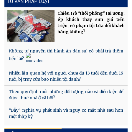
TƯ VẤN PHÁP LUẬT
Chiêu trò "thổi phồng" tai ương,
ép khách thay sim giá tiền
triệu, có phạm tội Lừa dối khách
hàng không?
Không tự nguyện thi hành án dân sự, có phải trả thêm
tiền lãi?
Nhiều lần quan hệ với người chưa đủ 13 tuổi đến dưới 16
tuổi, bị truy cứu bao nhiêu tội danh?
Theo quy định mới, những đối tượng nào và điều kiện để
được thuê nhà ở xã hội?
“Bẫy” nghĩa vụ phát sinh và nguy cơ mất nhà sau hơn
một thập kỷ