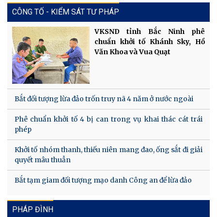
CÔNG TỐ - KIỂM SÁT TƯ PHÁP
VKSND tỉnh Bắc Ninh phê
chuẩn khởi tố Khánh Sky, Hồ
Văn Khoa và Vua Quạt
Bắt đối tượng lừa đảo trốn truy nã 4 năm ở nước ngoài
Phê chuẩn khởi tố 4 bị can trong vụ khai thác cát trái
phép
Khởi tố nhóm thanh, thiếu niên mang đao, ống sắt đi giải
quyết mâu thuẫn
Bắt tạm giam đối tượng mạo danh Công an để lừa đảo
PHÁP ĐÌNH