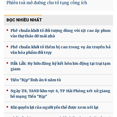
Phiên toà mở đường cho tố tụng công ích
ĐỌC NHIỀU NHẤT
Phê chuẩn khởi tố đối tượng dùng vòi xịt cao áp phun
vào thợ tháo dỡ mái nhà
Phê chuẩn khởi tố thêm bị can trong vụ án truyền bá
văn hóa phẩm đồi trụy
Đắk Lắk: Hy hữu đăng ký kết hôn lưu động tại trại tạm
giam
Tiến "Bịp" lĩnh án 8 năm tù
Ngày 7/8, TAND khu vực 6, TP Hải Phòng xét xử giang
hồ mạng Tiến "Bịp"
Khi quyền lợi của người yếu thế được xem xét lại