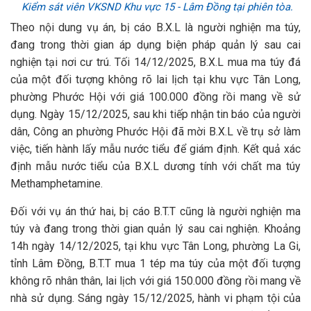
Kiểm sát viên VKSND Khu vực 15 - Lâm Đồng tại phiên tòa.
Theo nội dung vụ án, bị cáo B.X.L là người nghiện ma túy,
đang trong thời gian áp dụng biện pháp quản lý sau cai
nghiện tại nơi cư trú. Tối 14/12/2025, B.X.L mua ma túy đá
của một đối tượng không rõ lai lịch tại khu vực Tân Long,
phường Phước Hội với giá 100.000 đồng rồi mang về sử
dụng. Ngày 15/12/2025, sau khi tiếp nhận tin báo của người
dân, Công an phường Phước Hội đã mời B.X.L về trụ sở làm
việc, tiến hành lấy mẫu nước tiểu để giám định. Kết quả xác
định mẫu nước tiểu của B.X.L dương tính với chất ma túy
Methamphetamine.
Đối với vụ án thứ hai, bị cáo B.T.T cũng là người nghiện ma
túy và đang trong thời gian quản lý sau cai nghiện. Khoảng
14h ngày 14/12/2025, tại khu vực Tân Long, phường La Gi,
tỉnh Lâm Đồng, B.T.T mua 1 tép ma túy của một đối tượng
không rõ nhân thân, lai lịch với giá 150.000 đồng rồi mang về
nhà sử dụng. Sáng ngày 15/12/2025, hành vi phạm tội của