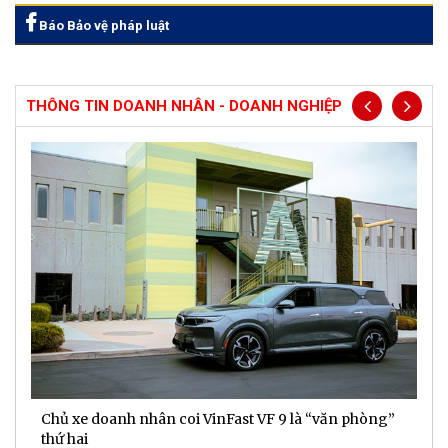
Báo Bảo vệ pháp luật
THÔNG TIN DOANH NHÂN - DOANH NGHIỆP
ủ xe doanh nhân coi VinFast VF 9 là “văn phòng”
TTC Energ
ứ hai
tiếng Việ