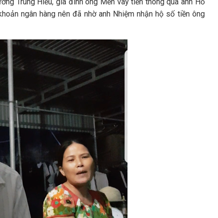
ương Trung Hiếu, gia đình ông Mến vay tiền thông qua anh Hồ
ài khoản ngân hàng nên đã nhờ anh Nhiệm nhận hộ số tiền ông