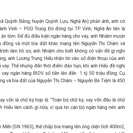
xã Quỳnh Bảng, huyện Quỳnh Lưu, Nghệ An) phản ánh, anh có
ành Vinh – PGD Trung Đô đóng tại TP. Vinh, Nghệ An tên là
c ăn tôm. Để đủ điều kiện ngân hàng cho vay, anh Nhiệm mượn
ệu đồng và một bìa đất khác mang tên Nguyễn Thị Châm và
trình làm hồ sơ, anh Nhiệm cho biết không có vấn đề gì nghi
áng, anh Lương Trung Hiếu nhắn tin vào số điện thoại của anh
đã vay. Thế nhưng đến thời điểm đáo hạn, khi anh Hiếu đề nghị
h vay ngân hàng BIDV số tiền lên đến 1 tỷ 50 triệu đồng. Cụ
ồng và bìa đất của Nguyễn Thị Châm – Nguyễn Bá Tiệm là 450
y vốn là chữ ký hợp lệ: “Toàn bộ chữ ký, vay vốn đều là chữ
nh Hiếu làm cách gì nữa, vì quá tin cán bộ ngân hàng nên anh
n Mến (SN 1963), thế chấp bìa mang tên ông diện tích 400m2,