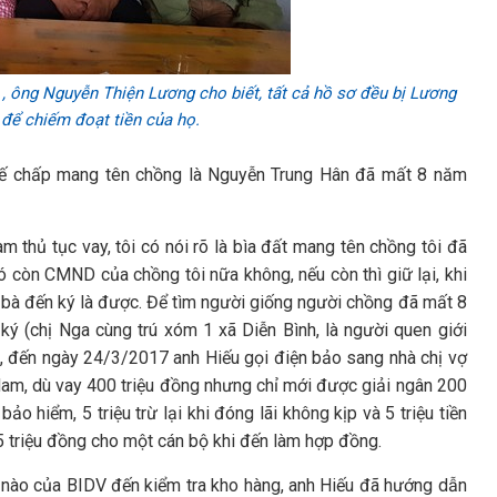
 ông Nguyễn Thiện Lương cho biết, tất cả hồ sơ đều bị Lương
để chiếm đoạt tiền của họ.
hế chấp mang tên chồng là Nguyễn Trung Hân đã mất 8 năm
m thủ tục vay, tôi có nói rõ là bìa đất mang tên chồng tôi đã
 có còn CMND của chồng tôi nữa không, nếu còn thì giữ lại, khi
 bà đến ký là được. Để tìm người giống người chồng đã mất 8
ý (chị Nga cùng trú xóm 1 xã Diễn Bình, là người quen giới
g, đến ngày 24/3/2017 anh Hiếu gọi điện bảo sang nhà chị vợ
 Nam, dù vay 400 triệu đồng nhưng chỉ mới được giải ngân 200
 bảo hiểm, 5 triệu trừ lại khi đóng lãi không kịp và 5 triệu tiền
 triệu đồng cho một cán bộ khi đến làm hợp đồng.
g nào của BIDV đến kiểm tra kho hàng, anh Hiếu đã hướng dẫn