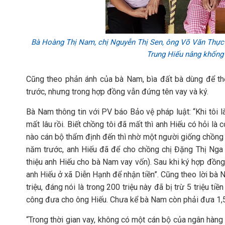
Bà Hoàng Thị Nam, chị Nguyễn Thị Sen, ông Võ Văn Thực ,
Trung Hiếu nâng khống 
Cũng theo phản ánh của bà Nam, bìa đất bà dùng để t
trước, nhưng trong hợp đồng vẫn đứng tên vay và ký.
Bà Nam thông tin với PV báo Bảo vệ pháp luật: “Khi tôi là
mất lâu rồi. Biết chồng tôi đã mất thì anh Hiếu có hỏi là
nào cán bộ thẩm định đến thì nhờ một người giống chồng
năm trước, anh Hiếu đã để cho chồng chị Đặng Thị Nga k
thiệu anh Hiếu cho bà Nam vay vốn). Sau khi ký hợp đồn
anh Hiếu ở xã Diễn Hạnh để nhận tiền”. Cũng theo lời bà
triệu, đáng nói là trong 200 triệu này đã bị trừ 5 triệu tiền
công đưa cho ông Hiếu. Chưa kể bà Nam còn phải đưa 1,5
“Trong thời gian vay, không có một cán bộ của ngân hàn