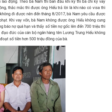
 lao động. Theo bà Nam thì ban đầu khi ký thì bà chỉ ký vay
ng, thắc mắc thì được ông Hiếu trả lời là khi nào có visa thì
gái không đi được nên đến tháng 8/2017, bà Nam yêu cầu được
ì bị phạt. Khi vay vốn, bà Nam không được ông Hiếu không cung
 báo nợ quá hạn và thấy số tiền nợ gốc lên đến 700 triệu thì
 vì đạo đức của cán bộ ngân hàng tên Lương Trung Hiếu không
 đoạt số tiền hơn 500 triệu đồng của bà.