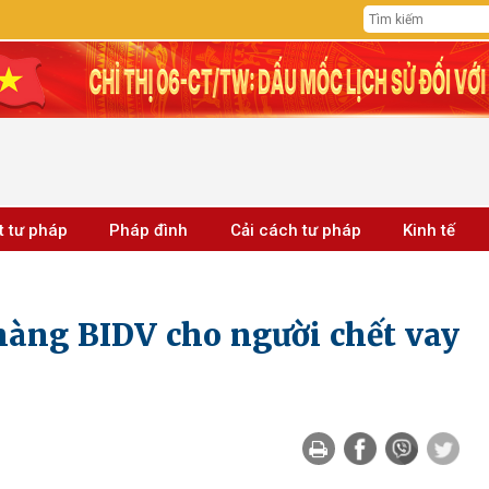
t tư pháp
Pháp đình
Cải cách tư pháp
Kinh tế
àng BIDV cho người chết vay