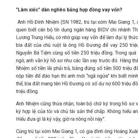
"Làm xiếc" dân nghèo bằng hợp đồng vay vốn?
Anh Hồ Đình Nhiệm (SN 1982, trú tại xóm Mai Giang 1, 
quen biết cán bộ tín dụng ngân hàng BIDV chi nhánh Th
Lương Trung Hiếu, có nhờ giúp vay vốn để làm đại lý thứ
bìa đất của chú ruột là ông Hồ Đương để vay 250 tri
Nguyễn Bá Tiệm cùng số tiền 250 triệu đồng. Trong quá 
ngờ, anh vẫn ký hồ sơ như các lần vay trước đó. Hàng th
Nhiệm số tiền lãi phải trả, bằng đúng số tiền 500 triệu 
nộp tiền để đáo hạn thì anh mới “ngã ngửa” khi biết mìn
thể, bìa đất mang tên Hồ Đương có số dư nợ 600 triệu đ
triệu đồng.
Anh Nhiệm cũng thừa nhận, toàn bộ chữ ký trong hồ sơ va
ký hợp lệ của tôi và chủ tài sản thế chấp. Không hiểu a
Hiếu đưa gì là ký vậy, giờ ra nông nỗi này”.
Cùng trú tại xóm Mai Giang 1, có gia đình ông Hoàng Xuâ