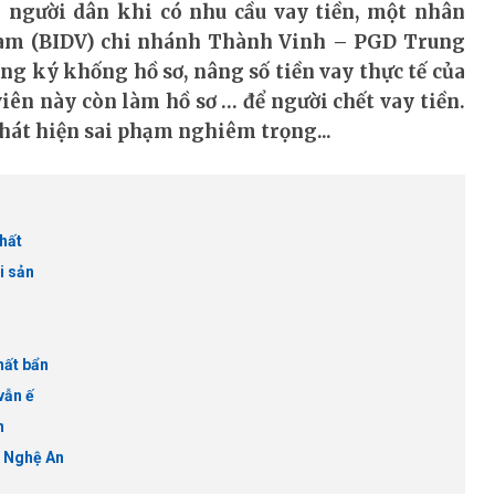
a người dân khi có nhu cầu vay tiền, một nhân
 Nam (BIDV) chi nhánh Thành Vinh – PGD Trung
ng ký khống hồ sơ, nâng số tiền vay thực tế của
iên này còn làm hồ sơ … để người chết vay tiền.
 phát hiện sai phạm nghiêm trọng...
nhất
i sản
hất bẩn
vẫn ế
n
i Nghệ An