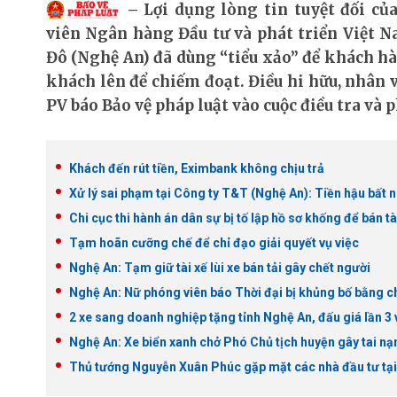
Lợi dụng lòng tin tuyệt đối củ
viên Ngân hàng Đầu tư và phát triển Việt
Đô (Nghệ An) đã dùng “tiểu xảo” để khách hà
khách lên để chiếm đoạt. Điều hi hữu, nhân v
PV báo Bảo vệ pháp luật vào cuộc điều tra và
Khách đến rút tiền, Eximbank không chịu trả
Xử lý sai phạm tại Công ty T&T (Nghệ An): Tiền hậu bất 
Chi cục thi hành án dân sự bị tố lập hồ sơ khống để bán tà
Tạm hoãn cưỡng chế để chỉ đạo giải quyết vụ việc
Nghệ An: Tạm giữ tài xế lùi xe bán tải gây chết người
Nghệ An: Nữ phóng viên báo Thời đại bị khủng bố bằng c
2 xe sang doanh nghiệp tặng tỉnh Nghệ An, đấu giá lần 3 
Nghệ An: Xe biển xanh chở Phó Chủ tịch huyện gây tai nạ
Thủ tướng Nguyễn Xuân Phúc gặp mặt các nhà đầu tư tạ