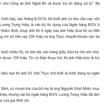
ơn cho Công an tỉnh Nghệ An và được trả lời đang xử lý”. Bà
 trình bày, vào tháng 8/2016, khi biết anh có nhu cầu vay vốn
 Lương Trung Hiếu, là cán bộ tín dụng của Ngân hàng BIDV ở
i thẩm định, chụp ảnh thì ít ngày sau anh Hiếu đưa hồ sơ đến
ng với số tiền vay 200 triệu và ông Thực chuyển khoản vào tài
buổi chiều tối, và che tay vào trang giấy, bảo ký cho em chữ.
n được 199 triệu. Tôi có điện thoại hỏi, thì anh Hiếu bảo là trừ
i đáo hạn thì anh Võ Văn Thực mới biết là mình đang nợ ngân
n Bình, có mượn bìa của bố mẹ là ông Nguyễn Đình Minh, mục
0 triệu, nhưng cán bộ ngân hàng BIDV Lương Trung Hiếu đã làm
y của gia đình chị.