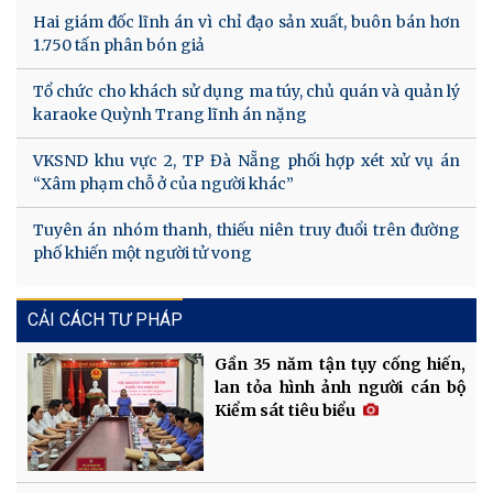
Hai giám đốc lĩnh án vì chỉ đạo sản xuất, buôn bán hơn
1.750 tấn phân bón giả
Tổ chức cho khách sử dụng ma túy, chủ quán và quản lý
karaoke Quỳnh Trang lĩnh án nặng
VKSND khu vực 2, TP Đà Nẵng phối hợp xét xử vụ án
“Xâm phạm chỗ ở của người khác”
Tuyên án nhóm thanh, thiếu niên truy đuổi trên đường
phố khiến một người tử vong
CẢI CÁCH TƯ PHÁP
Gần 35 năm tận tụy cống hiến,
lan tỏa hình ảnh người cán bộ
Kiểm sát tiêu biểu