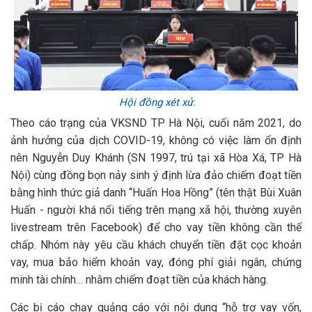
Hội đồng xét xử.
Theo cáo trạng của VKSND TP Hà Nội, cuối năm 2021, do
ảnh hưởng của dịch COVID-19, không có việc làm ổn định
nên Nguyễn Duy Khánh (SN 1997, trú tại xã Hòa Xá, TP Hà
Nội) cùng đồng bọn nảy sinh ý định lừa đảo chiếm đoạt tiền
bằng hình thức giả danh “Huấn Hoa Hồng” (tên thật Bùi Xuân
Huấn - người khá nổi tiếng trên mạng xã hội, thường xuyên
livestream trên Facebook) để cho vay tiền không cần thế
chấp. Nhóm này yêu cầu khách chuyển tiền đặt cọc khoản
vay, mua bảo hiểm khoản vay, đóng phí giải ngân, chứng
minh tài chính… nhằm chiếm đoạt tiền của khách hàng.
Các bị cáo chạy quảng cáo với nội dung “hỗ trợ vay vốn,