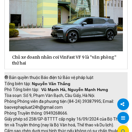
Chủ xe doanh nhân coi VinFast VF 9 là “văn phòng”
T
thứ hai
t
®
Bản quyền thuộc Báo điện tử Bảo vệ pháp luật
Tổng biên tập:
Nguyễn Văn Thắng
Phó Tổng biên tập:
Vũ Mạnh Hà, Nguyễn Mạnh Hưng
Tòa soạn: Số 9, Phạm Văn Bạch, Cầu Giấy, Hà Nội.
Phòng Phóng viên đa phương tiện (84-24) 39387995; Email:
baovephapluat24h@gmail.com
Phòng Truyền thông: 0949268666.
Chia
Giấy phép số 258/GP-BTTTT cấp ngày 16/09/2024 của Bộ Thông
tin và Truyền thông (nay là Bộ Văn hoá, Thể thao và Du lịch).
sẻ
Cấm sao chép dưới mọi hình thức nếu không có sự chấp thuận