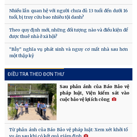
Nhiều lần quan hệ với người chưa đủ 13 tuổi đến dưới 16
tuổi, bị truy cứu bao nhiêu tội danh?
Theo quy định mới, những đối tượng nào và điều kiện để
được thuê nhà ở xã hội?
“Bẫy” nghĩa vụ phát sinh và nguy cơ mất nhà sau hơn
một thập kỷ
ĐIỀU TRA THEO ĐƠN THƯ
Sau phản ánh của Báo Bảo vệ
pháp luật, Viện kiểm sát vào
cuộc bảo vệ lợi ích công
Từ phản ánh của Báo Bảo vệ pháp luật: Xem xét khởi tố
vụ án sau khi có kết quả giám định