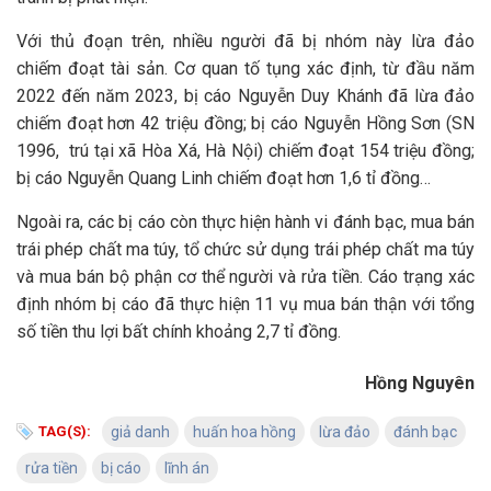
Với thủ đoạn trên, nhiều người đã bị nhóm này lừa đảo
chiếm đoạt tài sản. Cơ quan tố tụng xác định, từ đầu năm
2022 đến năm 2023, bị cáo Nguyễn Duy Khánh đã lừa đảo
chiếm đoạt hơn 42 triệu đồng; bị cáo Nguyễn Hồng Sơn (SN
1996, trú tại xã Hòa Xá, Hà Nội) chiếm đoạt 154 triệu đồng;
bị cáo Nguyễn Quang Linh chiếm đoạt hơn 1,6 tỉ đồng…
Ngoài ra, các bị cáo còn thực hiện hành vi đánh bạc, mua bán
trái phép chất ma túy, tổ chức sử dụng trái phép chất ma túy
và mua bán bộ phận cơ thể người và rửa tiền. Cáo trạng xác
định nhóm bị cáo đã thực hiện 11 vụ mua bán thận với tổng
số tiền thu lợi bất chính khoảng 2,7 tỉ đồng.
Hồng Nguyên
TAG(S):
giả danh
huấn hoa hồng
lừa đảo
đánh bạc
rửa tiền
bị cáo
lĩnh án