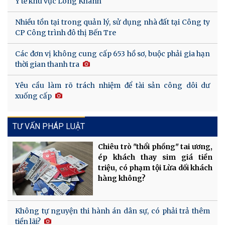
Y tế khu vực Long Khánh
Nhiều tồn tại trong quản lý, sử dụng nhà đất tại Công ty
CP Công trình đô thị Bến Tre
Các đơn vị không cung cấp 653 hồ sơ, buộc phải gia hạn
thời gian thanh tra
Yêu cầu làm rõ trách nhiệm để tài sản công dôi dư
xuống cấp
TƯ VẤN PHÁP LUẬT
Chiêu trò "thổi phồng" tai ương,
ép khách thay sim giá tiền
triệu, có phạm tội Lừa dối khách
hàng không?
Không tự nguyện thi hành án dân sự, có phải trả thêm
tiền lãi?