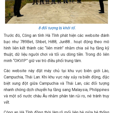
8 đối tượng bị khởi tố.
Trước đó, Công an tỉnh Hà Tĩnh phát hiện các website đánh
bạc như 789Bet, Shbet, Hi88, Jun88… hoạt động theo mô
hình liên kết thành các “liên minh” nhằm chia sẻ hạ tầng kỹ
thuật, dữ liệu người chơi và tối ưu dòng tiền. Trong đó liên
minh “OKVIP” giữ vai trò điều phối trung tâm.
Các website này đặt máy chủ tại khu vực biên giới Lào,
Campuchia, Thái Lan. Khi khu vực này xảy ra biến động, đặc
biệt xung đột giữa Campuchia và Thái Lan, các đối tượng
nhanh chóng dịch chuyển hạ tầng sang Malaysia, Philippines
và một số nước châu Âu nhằm phân tán rủi ro, né tránh truy
vết.
Công an Hà Tĩnh đồng thời làm rõ mối liên hệ giữa hệ thống