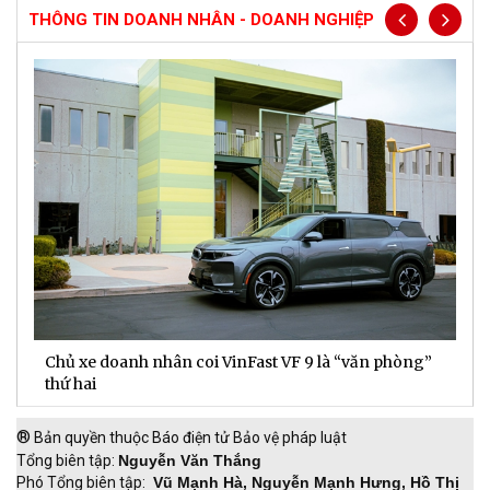
THÔNG TIN DOANH NHÂN - DOANH NGHIỆP
Chủ xe doanh nhân coi VinFast VF 9 là “văn phòng”
T
thứ hai
t
®
Bản quyền thuộc Báo điện tử Bảo vệ pháp luật
Tổng biên tập:
Nguyễn Văn Thắng
Phó Tổng biên tập:
Vũ Mạnh Hà, Nguyễn Mạnh Hưng, Hồ Thị