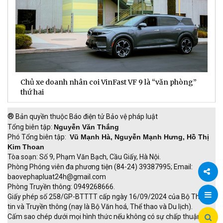
Chủ xe doanh nhân coi VinFast VF 9 là “văn phòng”
T
thứ hai
t
®
Bản quyền thuộc Báo điện tử Bảo vệ pháp luật
Tổng biên tập:
Nguyễn Văn Thắng
Phó Tổng biên tập:
Vũ Mạnh Hà, Nguyễn Mạnh Hưng, Hồ Thị
Kim Thoan
Tòa soạn: Số 9, Phạm Văn Bạch, Cầu Giấy, Hà Nội.
Phòng Phóng viên đa phương tiện (84-24) 39387995; Email:
baovephapluat24h@gmail.com
Phòng Truyền thông: 0949268666.
Chia
Giấy phép số 258/GP-BTTTT cấp ngày 16/09/2024 của Bộ Thông
tin và Truyền thông (nay là Bộ Văn hoá, Thể thao và Du lịch).
sẻ
Cấm sao chép dưới mọi hình thức nếu không có sự chấp thuận