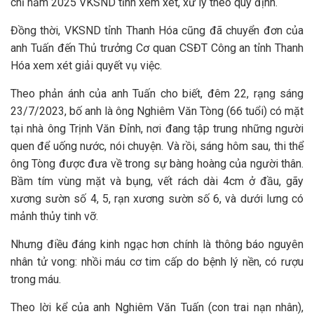
chỉ năm 2025 VKSND tỉnh xem xét, xử lý theo quy định.
Đồng thời, VKSND tỉnh Thanh Hóa cũng đã chuyển đơn của
anh Tuấn đến Thủ trưởng Cơ quan CSĐT Công an tỉnh Thanh
Hóa xem xét giải quyết vụ việc.
Theo phản ánh của anh Tuấn cho biết, đêm 22, rạng sáng
23/7/2023, bố anh là ông Nghiêm Văn Tòng (66 tuổi) có mặt
tại nhà ông Trịnh Văn Đỉnh, nơi đang tập trung những người
quen để uống nước, nói chuyện. Và rồi, sáng hôm sau, thi thể
ông Tòng được đưa về trong sự bàng hoàng của người thân.
Bầm tím vùng mặt và bụng, vết rách dài 4cm ở đầu, gãy
xương sườn số 4, 5, rạn xương sườn số 6, và dưới lưng có
mảnh thủy tinh vỡ.
Nhưng điều đáng kinh ngạc hơn chính là thông báo nguyên
nhân tử vong: nhồi máu cơ tim cấp do bệnh lý nền, có rượu
trong máu.
Theo lời kể của anh Nghiêm Văn Tuấn (con trai nạn nhân),