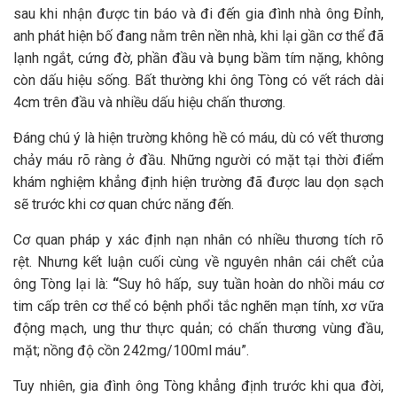
sau khi nhận được tin báo và đi đến gia đình nhà ông Đỉnh,
anh phát hiện bố đang nằm trên nền nhà, khi lại gần cơ thể đã
lạnh ngắt, cứng đờ, phần đầu và bụng bầm tím nặng, không
còn dấu hiệu sống. Bất thường khi ông Tòng có vết rách dài
4cm trên đầu và nhiều dấu hiệu chấn thương.
Đáng chú ý là hiện trường không hề có máu, dù có vết thương
chảy máu rõ ràng ở đầu. Những người có mặt tại thời điểm
khám nghiệm khẳng định hiện trường đã được lau dọn sạch
sẽ trước khi cơ quan chức năng đến.
Cơ quan pháp y xác định nạn nhân có nhiều thương tích rõ
rệt. Nhưng kết luận cuối cùng về nguyên nhân cái chết của
ông Tòng lại là:
“
Suy hô hấp, suy tuần hoàn do nhồi máu cơ
tim cấp trên cơ thể có bệnh phổi tắc nghẽn mạn tính, xơ vữa
động mạch, ung thư thực quản; có chấn thương vùng đầu,
mặt; nồng độ cồn 242mg/100ml máu”.
Tuy nhiên, gia đình ông Tòng khẳng định trước khi qua đời,