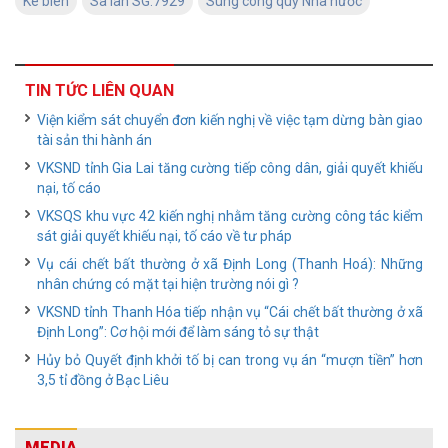
Kê biên
Sà lan SG.7929
Sung công quỹ Nhà nước
TIN TỨC LIÊN QUAN
Viện kiểm sát chuyển đơn kiến nghị về việc tạm dừng bàn giao
tài sản thi hành án
VKSND tỉnh Gia Lai tăng cường tiếp công dân, giải quyết khiếu
nại, tố cáo
VKSQS khu vực 42 kiến nghị nhằm tăng cường công tác kiểm
sát giải quyết khiếu nại, tố cáo về tư pháp
Vụ cái chết bất thường ở xã Định Long (Thanh Hoá): Những
nhân chứng có mặt tại hiện trường nói gì ?
VKSND tỉnh Thanh Hóa tiếp nhận vụ “Cái chết bất thường ở xã
Định Long”: Cơ hội mới để làm sáng tỏ sự thật
Hủy bỏ Quyết định khởi tố bị can trong vụ án “mượn tiền” hơn
3,5 tỉ đồng ở Bạc Liêu
MEDIA