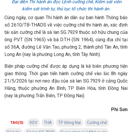
Đại diện Thi hành án đọc Lệnh cưỡng chế, Kiểm sát viên
kiểm sát trình tự, thủ tục tổ chức thi hành án.
Cùng ngày, cơ quan Thi hành án dân sự ban hành Thông báo
số 2610/TB-THADS về việc cưỡng chế thi hành án, xác định
tài sản cưỡng chế là sà lan SG.7929 thuộc sở hữu chung của
ông P.V.T (SN 1965) và bà D.T.H (SN 1964), cùng địa chỉ tại
số 36A, đường Lê Văn Tao, phường 2, thành phố Tân An, tỉnh
Long An (nay là phường Long An, tỉnh Tây Ninh).
Biện pháp cưỡng chế được áp dụng là kê biên phương tiện
giao thông. Thời gian tiến hành cưỡng chế vào lúc 8h ngày
21/5/2026 tại nơi neo đậu của sà lan SG.7929 ở cảng Quốc
Hằng, thuộc phường An Bình, TP Biên Hòa, tỉnh Đồng Nai
(nay là phường Trấn Biên, TP Đồng Nai).
Phi Sơn
TAG(S):
KSV
THA
TP Đồng Nai
Cưỡng chế