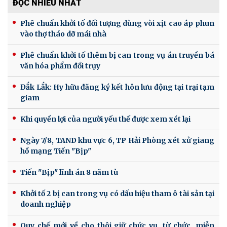
ĐỌC NHIỀU NHẤT
Phê chuẩn khởi tố đối tượng dùng vòi xịt cao áp phun
vào thợ tháo dỡ mái nhà
Phê chuẩn khởi tố thêm bị can trong vụ án truyền bá
văn hóa phẩm đồi trụy
Đắk Lắk: Hy hữu đăng ký kết hôn lưu động tại trại tạm
giam
Khi quyền lợi của người yếu thế được xem xét lại
Ngày 7/8, TAND khu vực 6, TP Hải Phòng xét xử giang
hồ mạng Tiến "Bịp"
Tiến "Bịp" lĩnh án 8 năm tù
Khởi tố 2 bị can trong vụ có dấu hiệu tham ô tài sản tại
doanh nghiệp
Quy chế mới về cho thôi giữ chức vụ, từ chức, miễn