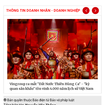
THÔNG TIN DOANH NHÂN - DOANH NGHIỆP
Vingroup ra mắt "Đất Nước Thiên Hùng Ca" - “kỳ
S
quan sân khấu” tôn vinh 4.000 năm lịch sử Việt Nam
P
®
Bản quyền thuộc Báo điện tử Bảo vệ pháp luật