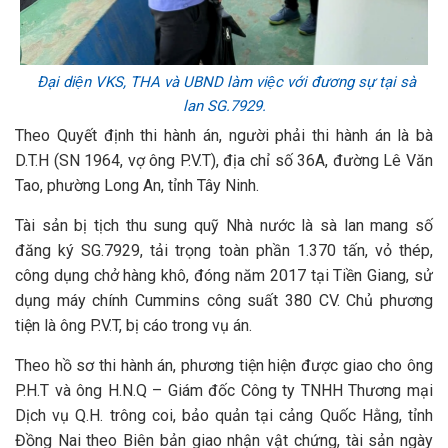
Đại diện VKS, THA và UBND làm việc với đương sự tại sà
lan SG.7929.
Theo Quyết định thi hành án, người phải thi hành án là bà
D.T.H (SN 1964, vợ ông P.V.T), địa chỉ số 36A, đường Lê Văn
Tao, phường Long An, tỉnh Tây Ninh.
Tài sản bị tịch thu sung quỹ Nhà nước là sà lan mang số
đăng ký SG.7929, tải trọng toàn phần 1.370 tấn, vỏ thép,
công dụng chở hàng khô, đóng năm 2017 tại Tiền Giang, sử
dụng máy chính Cummins công suất 380 CV. Chủ phương
tiện là ông P.V.T, bị cáo trong vụ án.
Theo hồ sơ thi hành án, phương tiện hiện được giao cho ông
P.H.T và ông H.N.Q – Giám đốc Công ty TNHH Thương mại
Dịch vụ Q.H. trông coi, bảo quản tại cảng Quốc Hằng, tỉnh
Đồng Nai theo Biên bản giao nhận vật chứng, tài sản ngày