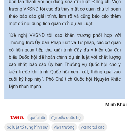
bản tán thành với nội dung sửa đổi luật. Đồng chí Viện
trưởng VKSND tối cao đã thay mặt cơ quan chủ trì soạn
thảo báo cáo giải trình, làm rõ và cũng báo cáo thêm
một số nội dung liên quan đến dự án Luật.
“Đề nghị VKSND tối cao khẩn trương phối hợp với
Thường trực Ủy ban Pháp luật và Tư pháp, các cơ quan
có liên quan tiếp thu, giải trình đầy đủ ý kiến của đại
biểu Quốc hội để hoàn chỉnh dự án luật với chất lượng
cao nhất, báo cáo Ủy ban Thường vụ Quốc hội cho ý
kiến trước khi trình Quốc hội xem xét, thông qua vào
cuối kỳ họp này”, Phó Chủ tịch Quốc hội Nguyễn Khắc
Định nhấn mạnh.
Minh Khôi
TAG(S):
quốc hội
đại biểu quốc hội
bộ luật tố tụng hình sự
viện trưởng
vksnd tối cao