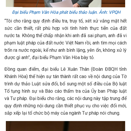
Đại biểu Phạm Văn Hòa phát biểu thảo luận. Ảnh: VPQH
“Tôi cho rằng quy định điều tra, truy tố, xét xử vắng mặt hết
sức cần thiết, rất phù hợp với tình hình thực tiễn của đất
nước ta. Không thể chấp nhận khi anh đã sai phạm, anh đã vi
phạm luật pháp của đất nước Việt Nam rồi, anh tìm mọi cách
trốn ra nước ngoài, kể như anh bình lặng, yên ổn, không xử lý
được gì anh”, đại biểu Phạm Văn Hòa bày tỏ.
Đồng quan điểm, đại biểu Lê Xuân Thân (Đoàn ĐBQH tỉnh
Khánh Hòa) thể hiện sự tán thành rất cao về nội dung của Tờ
trình dự thảo Luật sửa đổi, bổ sung một số điều của Bộ luật
Tố tụng hình sự và Báo cáo thẩm tra của Ủy ban Pháp luật
và Tư pháp. Đại biểu cho rằng, các nội dung này tập trung để
quy định những nội dung cần thiết phục vụ cho việc đổi mới,
sắp xếp lại tổ chức bộ máy của ngành Tư pháp nói chung.