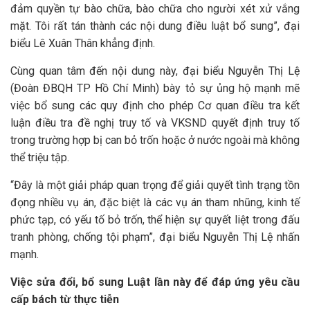
đảm quyền tự bào chữa, bào chữa cho người xét xử vắng
mặt. Tôi rất tán thành các nội dung điều luật bổ sung”, đại
biểu Lê Xuân Thân khẳng định.
Cùng quan tâm đến nội dung này, đại biểu Nguyễn Thị Lệ
(Đoàn ĐBQH TP Hồ Chí Minh) bày tỏ sự ủng hộ mạnh mẽ
việc bổ sung các quy định cho phép Cơ quan điều tra kết
luận điều tra đề nghị truy tố và VKSND quyết định truy tố
trong trường hợp bị can bỏ trốn hoặc ở nước ngoài mà không
thể triệu tập.
“Đây là một giải pháp quan trọng để giải quyết tình trạng tồn
đọng nhiều vụ án, đặc biệt là các vụ án tham nhũng, kinh tế
phức tạp, có yếu tố bỏ trốn, thể hiện sự quyết liệt trong đấu
tranh phòng, chống tội phạm”, đại biểu Nguyễn Thị Lệ nhấn
mạnh.
Việc sửa đổi, bổ sung Luật lần này để đáp ứng yêu cầu
cấp bách từ thực tiễn