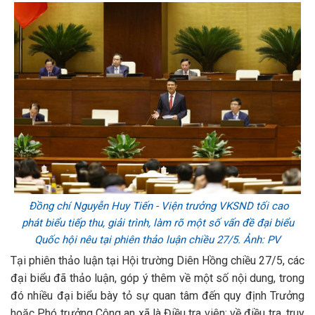
Đồng chí Nguyễn Huy Tiến - Viện trưởng VKSND tối cao
phát biểu tiếp thu, giải trình, làm rõ một số vấn đề đại biểu
Quốc hội nêu tại phiên thảo luận chiều 27/5. Ảnh: PV
Tại phiên thảo luận tại Hội trường Diên Hồng chiều 27/5, các
đại biểu đã thảo luận, góp ý thêm về một số nội dung, trong
đó nhiều đại biểu bày tỏ sự quan tâm đến quy định Trưởng
hoặc Phó trưởng Công an xã là Điều tra viên; về điều tra, truy