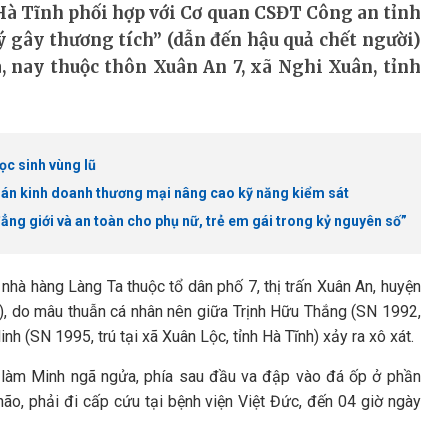
Hà Tĩnh phối hợp với Cơ quan CSĐT Công an tỉnh
ý gây thương tích” (dẫn đến hậu quả chết người)
, nay thuộc thôn Xuân An 7, xã Nghi Xuân, tỉnh
ọc sinh vùng lũ
 án kinh doanh thương mại nâng cao kỹ năng kiểm sát
ẳng giới và an toàn cho phụ nữ, trẻ em gái trong kỷ nguyên số”
nhà hàng Làng Ta thuộc tổ dân phố 7, thị trấn Xuân An, huyện
nh), do mâu thuẫn cá nhân nên giữa Trịnh Hữu Thắng (SN 1992,
h (SN 1995, trú tại xã Xuân Lộc, tỉnh Hà Tĩnh) xảy ra xô xát.
y làm Minh ngã ngửa, phía sau đầu va đập vào đá ốp ở phần
ão, phải đi cấp cứu tại bệnh viện Việt Đức, đến 04 giờ ngày