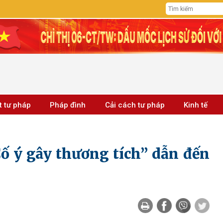
t tư pháp
Pháp đình
Cải cách tư pháp
Kinh tế
ố ý gây thương tích” dẫn đến