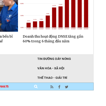
m bền bỉ
Doanh thu hoạt động DNSE tăng gần
Đa dạn
hế
60% trong 6 tháng đầu năm
gần 6.
đầu n
TIN ĐƯỜNG DÂY NÓNG
VĂN HÓA - XÃ HỘI
THỂ THAO - GIẢI TRÍ
744675