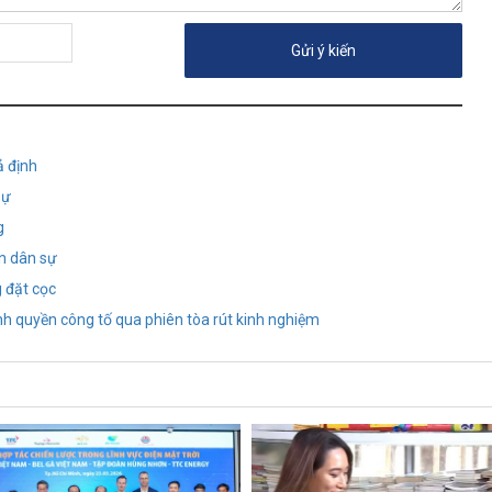
ả định
sự
g
n dân sự
 đặt cọc
h quyền công tố qua phiên tòa rút kinh nghiệm