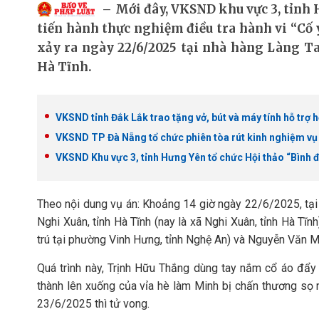
Mới đây, VKSND khu vực 3, tỉnh 
tiến hành thực nghiệm điều tra hành vi “Cố 
xảy ra ngày 22/6/2025 tại nhà hàng Làng Ta
Hà Tĩnh.
VKSND tỉnh Đắk Lắk trao tặng vở, bút và máy tính hỗ trợ h
VKSND TP Đà Nẵng tổ chức phiên tòa rút kinh nghiệm vụ
VKSND Khu vực 3, tỉnh Hưng Yên tổ chức Hội thảo “Bình đ
Theo nội dung vụ án:
Khoảng 14 giờ ngày 22/6/2025, tại 
Nghi Xuân, tỉnh Hà Tĩnh (nay là xã Nghi Xuân, tỉnh Hà Tĩ
trú tại phường Vinh Hưng, tỉnh Nghệ An) và Nguyễn Văn Min
Quá trình này, Trịnh Hữu Thắng dùng tay nắm cổ áo đẩ
thành lên xuống của vỉa hè làm Minh bị chấn thương sọ n
23/6/2025 thì tử vong.