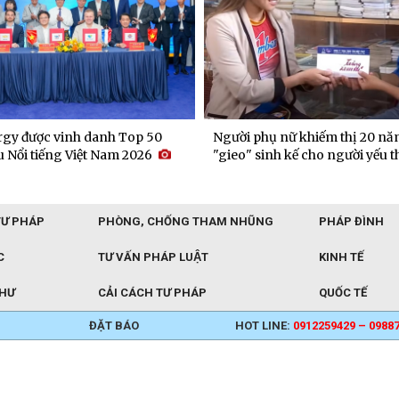
gy được vinh danh Top 50
Người phụ nữ khiếm thị 20 nă
 Nổi tiếng Việt Nam 2026
"gieo" sinh kế cho người yếu t
TƯ PHÁP
PHÒNG, CHỐNG THAM NHŨNG
PHÁP ĐÌNH
C
TƯ VẤN PHÁP LUẬT
KINH TẾ
THƯ
CẢI CÁCH TƯ PHÁP
QUỐC TẾ
ĐẶT BÁO
HOT LINE:
0912259429 – 0988