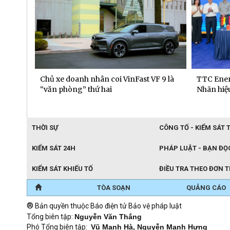
 dịch
Chủ xe doanh nhân coi VinFast VF 9 là
TTC Ener
“văn phòng” thứ hai
Nhãn hiệu
THỜI SỰ
CÔNG TỐ - KIỂM SÁT 
KIỂM SÁT 24H
PHÁP LUẬT - BẠN ĐỌ
KIỂM SÁT KHIẾU TỐ
ĐIỀU TRA THEO ĐƠN 
TÒA SOẠN
QUẢNG CÁO
®
Bản quyền thuộc Báo điện tử Bảo vệ pháp luật
Tổng biên tập:
Nguyễn Văn Thắng
Phó Tổng biên tập:
Vũ Mạnh Hà, Nguyễn Mạnh Hưng