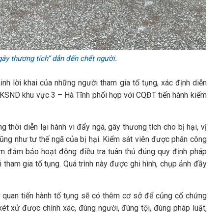
ây thương tích” dẫn đến chết người.
minh lời khai của những người tham gia tố tụng, xác định diễn
, VKSND khu vực 3 – Hà Tĩnh phối hợp với CQĐT tiến hành kiểm
g thời diễn lại hành vi đẩy ngã, gây thương tích cho bị hại, vị
 cũng như tư thế ngã của bị hại. Kiểm sát viên được phân công
hằm đảm bảo hoạt động điều tra tuân thủ đúng quy định pháp
 tham gia tố tụng. Quá trình này được ghi hình, chụp ảnh đầy
cơ quan tiến hành tố tụng sẽ có thêm cơ sở để củng cố chứng
 xét xử được chính xác, đúng người, đúng tội, đúng pháp luật,