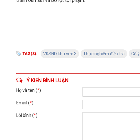
tránh oan sai và bỏ lọt tội phạm.
TAG(S):
VKSND khu vực 3
Thực nghiệm điều tra
Cố ý
Ý KIẾN BÌNH LUẬN
Họ và tên (
*
)
Email (
*
)
Lời bình (
*
)