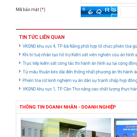
Mã bảo mật (
*
)
TIN TỨC LIÊN QUAN
VKSND khu vực 4, TP Đà Nẵng phối hợp tổ chức phiên tòa gi
Khi trí tuệ nhân tạo hỗ trợ Kiểm sát viên nghiên cứu án hình 
Trực tiếp kiểm sát công tác thi hành án hình sự tại cộng đồn
Từ mâu thuẫn kéo dài đến thống nhất phương án thi hành á
Phiên tòa rút kinh nghiệm vụ án dân sự tranh chấp hợp đồng
VKSND khu vực 1, TP Cần Thơ nâng cao chất lượng thực hàn
THÔNG TIN DOANH NHÂN - DOANH NGHIỆP