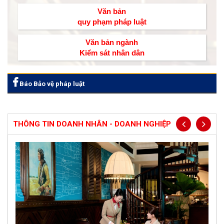
Văn bản
quy phạm pháp luật
Văn bản ngành
Kiểm sát nhân dân
Báo Bảo vệ pháp luật
THÔNG TIN DOANH NHÂN - DOANH NGHIỆP