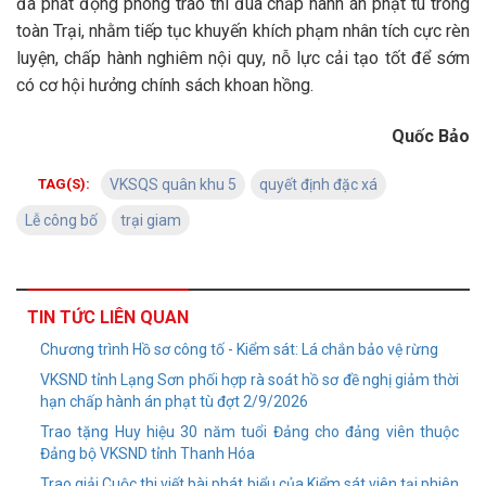
đã phát động phong trào thi đua chấp hành án phạt tù trong
toàn Trại, nhằm tiếp tục khuyến khích phạm nhân tích cực rèn
luyện, chấp hành nghiêm nội quy, nỗ lực cải tạo tốt để sớm
có cơ hội hưởng chính sách khoan hồng.
Quốc Bảo
TAG(S):
VKSQS quân khu 5
quyết định đặc xá
Lễ công bố
trại giam
TIN TỨC LIÊN QUAN
Chương trình Hồ sơ công tố - Kiểm sát: Lá chắn bảo vệ rừng
VKSND tỉnh Lạng Sơn phối hợp rà soát hồ sơ đề nghị giảm thời
hạn chấp hành án phạt tù đợt 2/9/2026
Trao tặng Huy hiệu 30 năm tuổi Đảng cho đảng viên thuộc
Đảng bộ VKSND tỉnh Thanh Hóa
Trao giải Cuộc thi viết bài phát biểu của Kiểm sát viên tại phiên