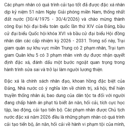
Các phạm nhân có quá trình cải tạo tốt đã được đặc xá nhân
dịp kỷ niệm 51 năm Ngày Giải phóng miền Nam, thống nhất
đất nước (30/4/1975 - 30/4/2026) và chào mừng thành
công Đại hội đại biểu toàn quốc lần thứ XIV của Đảng, bầu
cử đại biểu Quốc hội khóa XVI và bầu cử đại biểu Hội đồng
nhân dân các cấp nhiệm kỳ 2026 - 2031. Trong số này, Trại
giam quân sự khu vực miền Trung có 2 phạm nhân, Trại tạm
giam Quân khu 5 có 3 phạm nhân vinh dự được nhận quyết
định đặc xá, đánh dấu một bước ngoặt quan trọng trong
hành trình sửa sai và trở lại làm người lương thiện.
Đặc xá là chính sách nhân đạo, khoan hồng đặc biệt của
Đảng, Nhà nước có ý nghĩa lớn về chính trị, xã hội, thể hiện
truyền thống nhân ái, bao dung của dân tộc ta đối với người
đang chấp hành án phạt tù biết ăn năn, hối cải, tích cực học
tập, lao động, cải tạo tiến bộ. Các phạm nhân được Chủ tịch
nước đặc xá năm 2026 đều là những phạm nhân có quá trình
cải tạo tiến bộ, ăn năn, hối cải về hành vi phạm tội của mình,