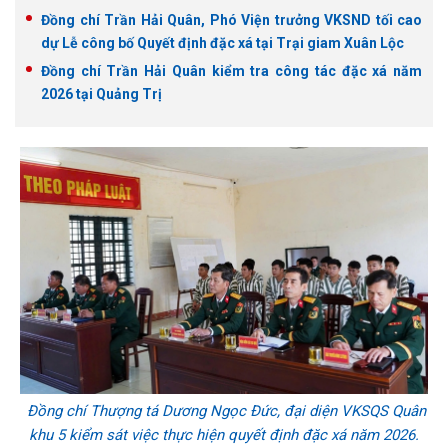
Đồng chí Trần Hải Quân, Phó Viện trưởng VKSND tối cao
dự Lễ công bố Quyết định đặc xá tại Trại giam Xuân Lộc
Đồng chí Trần Hải Quân kiểm tra công tác đặc xá năm
2026 tại Quảng Trị
Đồng chí Thượng tá Dương Ngọc Đức, đại diện VKSQS Quân
khu 5 kiểm sát việc thực hiện quyết định đặc xá năm 2026.