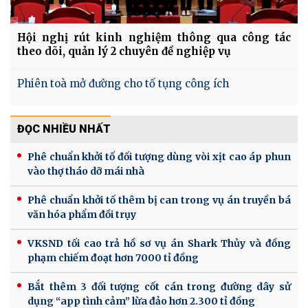
Hội nghị rút kinh nghiệm thông qua công tác
theo dõi, quản lý 2 chuyên đề nghiệp vụ
Phiên toà mở đường cho tố tụng công ích
ĐỌC NHIỀU NHẤT
Phê chuẩn khởi tố đối tượng dùng vòi xịt cao áp phun
vào thợ tháo dỡ mái nhà
Phê chuẩn khởi tố thêm bị can trong vụ án truyền bá
văn hóa phẩm đồi trụy
VKSND tối cao trả hồ sơ vụ án Shark Thủy và đồng
phạm chiếm đoạt hơn 7000 tỉ đồng
Bắt thêm 3 đối tượng cốt cán trong đường dây sử
dụng “app tình cảm” lừa đảo hơn 2.300 tỉ đồng