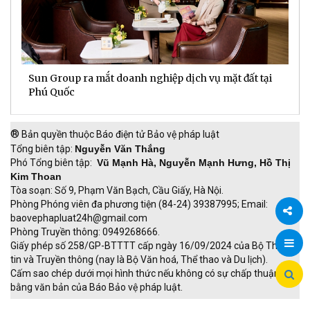
Sun Group ra mắt doanh nghiệp dịch vụ mặt đất tại
C
m
Phú Quốc
t
®
Bản quyền thuộc Báo điện tử Bảo vệ pháp luật
Tổng biên tập:
Nguyễn Văn Thắng
Phó Tổng biên tập:
Vũ Mạnh Hà, Nguyễn Mạnh Hưng, Hồ Thị
Kim Thoan
Tòa soạn: Số 9, Phạm Văn Bạch, Cầu Giấy, Hà Nội.
Phòng Phóng viên đa phương tiện (84-24) 39387995; Email:
baovephapluat24h@gmail.com
Phòng Truyền thông: 0949268666.
Chia
Giấy phép số 258/GP-BTTTT cấp ngày 16/09/2024 của Bộ Thông
tin và Truyền thông (nay là Bộ Văn hoá, Thể thao và Du lịch).
sẻ
Cấm sao chép dưới mọi hình thức nếu không có sự chấp thuận
bằng văn bản của Báo Bảo vệ pháp luật.
TRI NAM GROUP
Giao thông thông minh