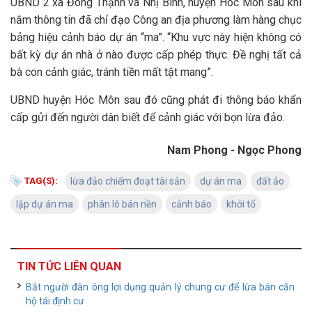
UBND 2 xã Đông Thạnh và Nhị Bình, huyện Hóc Môn sau khi
nắm thông tin đã chỉ đạo Công an địa phương làm hàng chục
bảng hiệu cảnh báo dự án “ma”. “Khu vực này hiện không có
bất kỳ dự án nhà ở nào được cấp phép thực. Đề nghị tất cả
bà con cảnh giác, tránh tiền mất tật mang”.
UBND huyện Hóc Môn sau đó cũng phát đi thông báo khẩn
cấp gửi đến người dân biết để cảnh giác với bọn lừa đảo.
Nam Phong - Ngọc Phong
TAG(S):
lừa đảo chiếm đoạt tài sản
dự án ma
đất ảo
lập dự án ma
phân lô bán nền
cảnh báo
khởi tố
TIN TỨC LIÊN QUAN
Bắt người đàn ông lợi dụng quản lý chung cư để lừa bán căn
hộ tái định cư