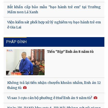
Bắt khẩn cấp bảo mẫu "bạo hành trẻ em" tại Trường
Mầm non Lá Xanh
Viện kiểm sát phối hợp xử lý nghiêm vụ bạo hành trẻ em
ở Gia Lai
PHÁP ĐÌNH
Tiến "Bịp" lĩnh án 8 năm tù
Không trả lại tiền nhận chuyển khoản nhầm, lĩnh án 12
tháng tù
Vì sao 3 cựu cán bộ phường ở Huế lĩnh án 9 năm tù?
Ngày 7/8, TAND khu vực 6, TP Hải Phòng xét xử giang