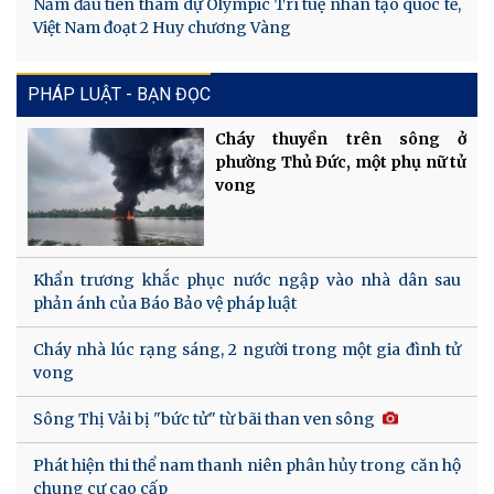
Năm đầu tiên tham dự Olympic Trí tuệ nhân tạo quốc tế,
Việt Nam đoạt 2 Huy chương Vàng
PHÁP LUẬT - BẠN ĐỌC
Cháy thuyền trên sông ở
phường Thủ Đức, một phụ nữ tử
vong
Khẩn trương khắc phục nước ngập vào nhà dân sau
phản ánh của Báo Bảo vệ pháp luật
Cháy nhà lúc rạng sáng, 2 người trong một gia đình tử
vong
Sông Thị Vải bị "bức tử" từ bãi than ven sông
Phát hiện thi thể nam thanh niên phân hủy trong căn hộ
chung cư cao cấp