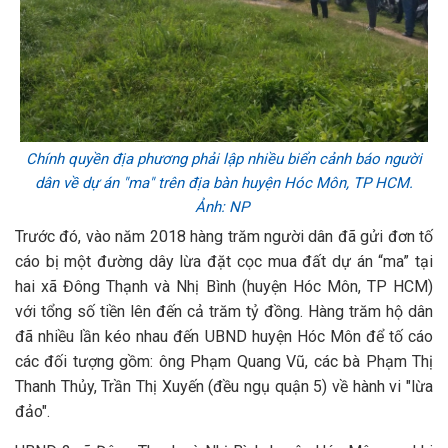
Chính quyền địa phương phải lập nhiều biển cảnh báo người
dân về dự án "ma" trên địa bàn huyện Hóc Môn, TP HCM.
Ảnh: NP
Trước đó, vào năm 2018 hàng trăm người dân đã gửi đơn tố
cáo bị một đường dây lừa đặt cọc mua đất dự án “ma” tại
hai xã Đông Thạnh và Nhị Bình (huyện Hóc Môn, TP HCM)
với tổng số tiền lên đến cả trăm tỷ đồng. Hàng trăm hộ dân
đã nhiều lần kéo nhau đến UBND huyện Hóc Môn để tố cáo
các đối tượng gồm: ông Phạm Quang Vũ, các bà Phạm Thị
Thanh Thủy, Trần Thị Xuyến (đều ngụ quận 5) về hành vi "lừa
đảo".