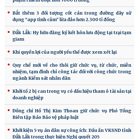
phạm chiếm đoạt hơn 7000 tỉ đồng
Bắt thêm 3 đối tượng cốt cán trong đường dây sử
dụng “app tình cảm” lừa đảo hơn 2.300 tỉ đồng
Đắk Lắk: Hy hữu đăng ký kết hôn lưu động tại trại tạm
giam
Khi quyền lợi của người yếu thế được xem xét lại
Quy chế mới về cho thôi giữ chức vụ, từ chức, miễn
nhiệm, tạm đình chỉ công tác đối với công chức trong
ngành Kiểm sát nhân dân
Khởi tố 2 bị can trong vụ có dấu hiệu tham ô tài sản tại
doanh nghiệp
Đồng chí Hồ Thị Kim Thoan giữ chức vụ Phó Tổng
Biên tập Báo Bảo vệ pháp luật
Khởi kiện 5 vụ án dân sự công ích: Dấu ấn VKSND tỉnh
Đắk Lắk trong thực hiện Nghị quyết 205