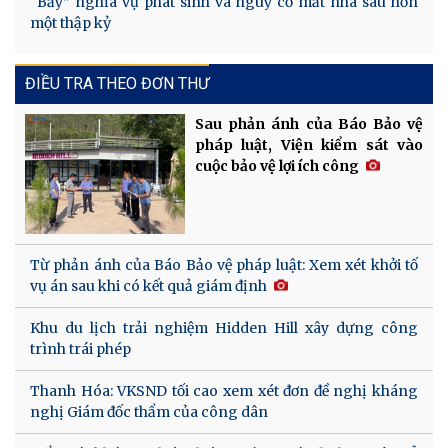
“Bẫy” nghĩa vụ phát sinh và nguy cơ mất nhà sau hơn
một thập kỷ
ĐIỀU TRA THEO ĐƠN THƯ
Sau phản ánh của Báo Bảo vệ
pháp luật, Viện kiểm sát vào
cuộc bảo vệ lợi ích công
Từ phản ánh của Báo Bảo vệ pháp luật: Xem xét khởi tố
vụ án sau khi có kết quả giám định
Khu du lịch trải nghiệm Hidden Hill xây dựng công
trình trái phép
Thanh Hóa: VKSND tối cao xem xét đơn đề nghị kháng
nghị Giám đốc thẩm của công dân