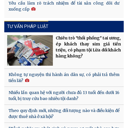
Yêu cầu làm rõ trách nhiệm để tài sản công dôi dư
xuống cấp
TƯ VẤN PHÁP LUẬT
Chiêu trò "thổi phồng" tai ương,
ép khách thay sim giá tiền
triệu, có phạm tội Lừa dối khách
hàng không?
Không tự nguyện thi hành án dân sự, có phải trả thêm
tiền lãi?
Nhiều lần quan hệ với người chưa đủ 13 tuổi đến dưới 16
tuổi, bị truy cứu bao nhiêu tội danh?
Theo quy định mới, những đối tượng nào và điều kiện để
được thuê nhà ở xã hội?