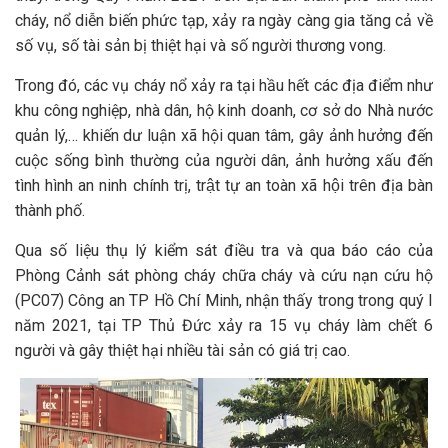
cháy, nổ diễn biến phức tạp, xảy ra ngày càng gia tăng cả về
số vụ, số tài sản bị thiệt hại và số người thương vong.
Trong đó, các vụ cháy nổ xảy ra tại hầu hết các địa điểm như
khu công nghiệp, nhà dân, hộ kinh doanh, cơ sở do Nhà nước
quản lý,… khiến dư luận xã hội quan tâm, gây ảnh hưởng đến
cuộc sống bình thường của người dân, ảnh hưởng xấu đến
tình hình an ninh chính trị, trật tự an toàn xã hội trên địa bàn
thành phố.
Qua số liệu thụ lý kiểm sát điều tra và qua báo cáo của
Phòng Cảnh sát phòng cháy chữa cháy và cứu nạn cứu hộ
(PC07) Công an TP Hồ Chí Minh, nhận thấy trong trong quý I
năm 2021, tại TP Thủ Đức xảy ra 15 vụ cháy làm chết 6
người và gây thiệt hại nhiều tài sản có giá trị cao.