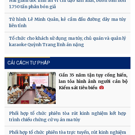
Hai giám đốc lĩnh án vì chỉ đạo sản xuất, buôn bán hơn
1.750 tấn phân bón giả
Tử hình Lê Minh Quân, kẻ cầm đầu đường dây ma túy
liên tỉnh
Tổ chức cho khách sử dụng ma túy, chủ quán và quản lý
karaoke Quỳnh Trang lĩnh án nặng
CẢI CÁCH TƯ PHÁP
Gần 35 năm tận tụy cống hiến,
lan tỏa hình ảnh người cán bộ
Kiểm sát tiêu biểu
Phối hợp tổ chức phiên tòa rút kinh nghiệm kết hợp
trình chiếu chứng cứ vụ án ma túy
Phối hợp tổ chức phiên tòa trực tuyến, rút kinh nghiệm