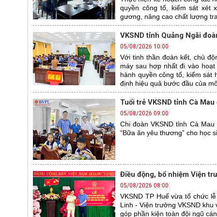
quyền công tố, kiểm sát xét
gương, nâng cao chất lượng tra
VKSND tỉnh Quảng Ngãi đoàn 
05/08/2026 10:00
Với tinh thần đoàn kết, chủ đ
máy sau hợp nhất đi vào hoạt 
hành quyền công tố, kiểm sát 
định hiệu quả bước đầu của mô
Tuổi trẻ VKSND tỉnh Cà Mau
05/08/2026 09:00
Chi đoàn VKSND tỉnh Cà Mau c
“Bữa ăn yêu thương” cho học s
Điều động, bổ nhiệm Viện t
05/08/2026 08:00
VKSND TP Huế vừa tổ chức lễ 
Linh - Viện trưởng VKSND khu 
góp phần kiện toàn đội ngũ cán