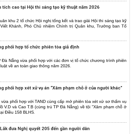
tích cao tại Hội thi sáng tạo kỹ thuật năm 2026
ân khu 2 tổ chức Hội nghị tổng kết và trao giải Hội thi sáng tạo kỹ
 Viết Khánh, Phó Chủ nhiệm Chính trị Quân khu, Trưởng ban Tổ
 phối hợp tổ chức phiên tòa giả định
Đà Nẵng vừa phối hợp với các đơn vị tổ chức chương trình phiên
 luật về an toàn giao thông năm 2026.
g phối hợp xét xử vụ án “Xâm phạm chỗ ở của người khác”
vừa phối hợp với TAND cùng cấp mở phiên tòa xét xử sơ thẩm vụ
 Hồ V.D và Cao T.B (cùng trú TP Đà Nẵng) về tội "Xâm phạm chỗ ở
tại Điều 158 BLHS.
 Lắk đưa Nghị quyết 205 đến gần người dân