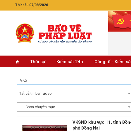
Thứ sáu 07/08/2026
Thời sự
Kiểm sát 24h
Công tố - Kiểm sá
Tất cả tin bài, video
- - - Chọn chuyên mục - - -
VKSND khu vực 11, tỉnh Đồn
phố Đồng Nai