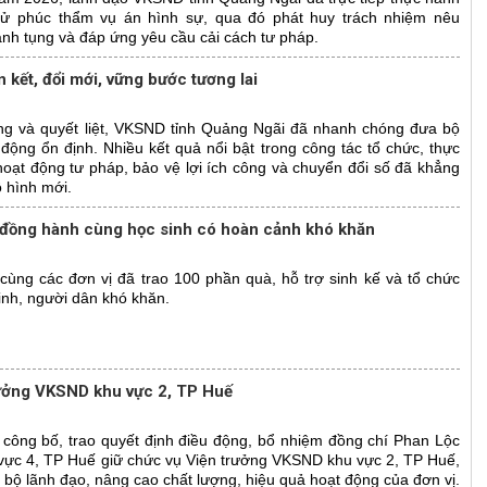
 xử phúc thẩm vụ án hình sự, qua đó phát huy trách nhiệm nêu
nh tụng và đáp ứng yêu cầu cải cách tư pháp.
kết, đổi mới, vững bước tương lai
ộng và quyết liệt, VKSND tỉnh Quảng Ngãi đã nhanh chóng đưa bộ
động ổn định. Nhiều kết quả nổi bật trong công tác tổ chức, thực
hoạt động tư pháp, bảo vệ lợi ích công và chuyển đổi số đã khẳng
 hình mới.
 đồng hành cùng học sinh có hoàn cảnh khó khăn
ùng các đơn vị đã trao 100 phần quà, hỗ trợ sinh kế và tổ chức
inh, người dân khó khăn.
rưởng VKSND khu vực 2, TP Huế
công bố, trao quyết định điều động, bổ nhiệm đồng chí Phan Lộc
vực 4, TP Huế giữ chức vụ Viện trưởng VKSND khu vực 2, TP Huế,
 bộ lãnh đạo, nâng cao chất lượng, hiệu quả hoạt động của đơn vị.