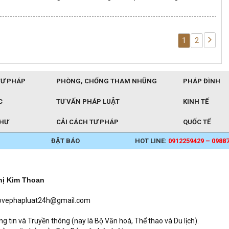
1
2
TƯ PHÁP
PHÒNG, CHỐNG THAM NHŨNG
PHÁP ĐÌNH
C
TƯ VẤN PHÁP LUẬT
KINH TẾ
THƯ
CẢI CÁCH TƯ PHÁP
QUỐC TẾ
ĐẶT BÁO
HOT LINE:
0912259429 – 0988
hị Kim Thoan
baovephapluat24h@gmail.com
in và Truyền thông (nay là Bộ Văn hoá, Thể thao và Du lịch).