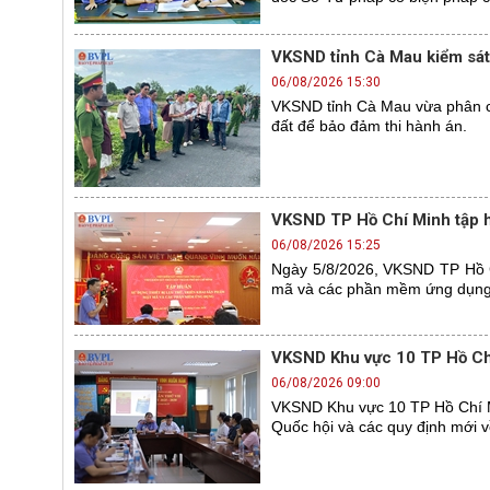
VKSND tỉnh Cà Mau kiểm sát 
06/08/2026 15:30
VKSND tỉnh Cà Mau vừa phân cô
đất để bảo đảm thi hành án.
VKSND TP Hồ Chí Minh tập h
06/08/2026 15:25
Ngày 5/8/2026, VKSND TP Hồ Ch
mã và các phần mềm ứng dụng 
VKSND Khu vực 10 TP Hồ Chí
06/08/2026 09:00
VKSND Khu vực 10 TP Hồ Chí M
Quốc hội và các quy định mới 