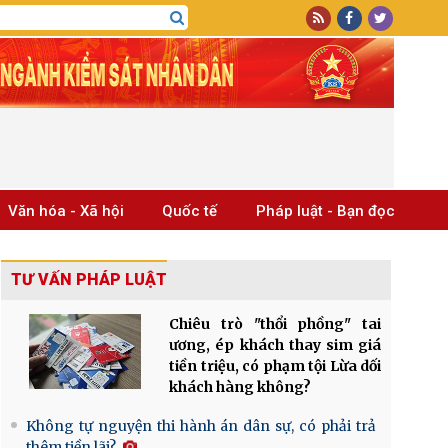
Văn hóa - Xã hội
Quốc tế
Pháp luật - Bạn đọc
TƯ VẤN PHÁP LUẬT
Chiêu trò "thổi phồng" tai
ương, ép khách thay sim giá
tiền triệu, có phạm tội Lừa dối
khách hàng không?
Không tự nguyện thi hành án dân sự, có phải trả
thêm tiền lãi?