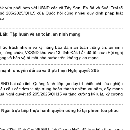
ắk vừa phối hợp với UBND các xã Tây Sơn, Ea Bá và Suối Trai tổ
 số 205/2025/QH15 của Quốc hội cùng nhiều quy định pháp luật
 sở.
Lắk: Tập huấn về an toàn, an ninh mạng
hức trách nhiệm và kỹ năng bảo đảm an toàn thông tin, an ninh
n, công chức, VKSND khu vực 13, tỉnh Đắk Lắk đã tổ chức Hội nghị
mạng và bảo vệ bí mật nhà nước trên không gian mạng.
mạnh chuyển đổi số và thực hiện Nghị quyết 205
D hai cấp tỉnh Quảng Ninh tiếp tục duy trì nhiều chỉ tiêu nghiệp
 yêu cầu các đơn vị tập trung hoàn thành nhiệm vụ năm, đẩy mạnh
 quả Nghị quyết số 205/2025/QH15 và tăng cường kỷ luật, kỷ cương
gãi trực tiếp thực hành quyền công tố tại phiên tòa phúc
ăm 2026, lãnh đạo VKSND tỉnh Quảng Ngãi đã trực tiếp thực hành