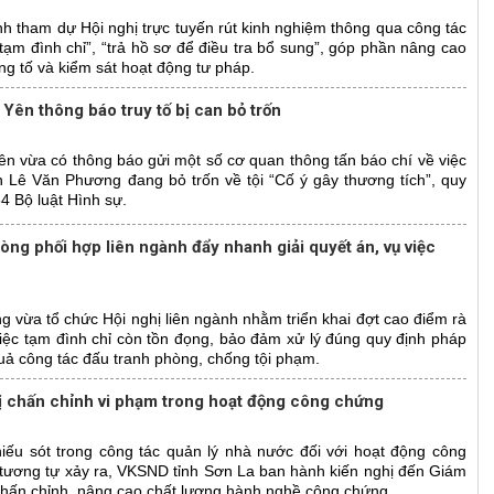
h tham dự Hội nghị trực tuyến rút kinh nghiệm thông qua công tác
tạm đình chỉ”, “trả hồ sơ để điều tra bổ sung”, góp phần nâng cao
g tố và kiểm sát hoạt động tư pháp.
Yên thông báo truy tố bị can bỏ trốn
n vừa có thông báo gửi một số cơ quan thông tấn báo chí về việc
can Lê Văn Phương đang bỏ trốn về tội “Cố ý gây thương tích”, quy
4 Bộ luật Hình sự.
ng phối hợp liên ngành đẩy nhanh giải quyết án, vụ việc
 vừa tổ chức Hội nghị liên ngành nhằm triển khai đợt cao điểm rà
 việc tạm đình chỉ còn tồn đọng, bảo đảm xử lý đúng quy định pháp
uả công tác đấu tranh phòng, chống tội phạm.
ị chấn chỉnh vi phạm trong hoạt động công chứng
iếu sót trong công tác quản lý nhà nước đối với hoạt động công
tương tự xảy ra, VKSND tỉnh Sơn La ban hành kiến nghị đến Giám
hấn chỉnh, nâng cao chất lượng hành nghề công chứng.