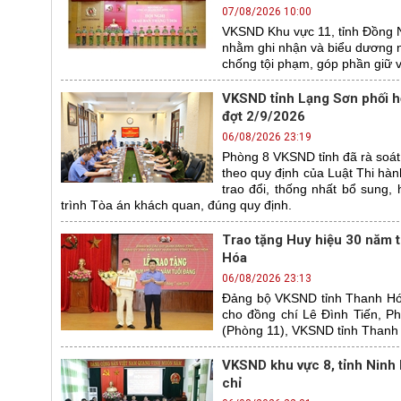
07/08/2026 10:00
VKSND Khu vực 11, tỉnh Đồng 
nhằm ghi nhận và biểu dương nh
chống tội phạm, góp phần giữ vữ
VKSND tỉnh Lạng Sơn phối hợ
đợt 2/9/2026
06/08/2026 23:19
Phòng 8 VKSND tỉnh đã rà soát t
theo quy định của Luật Thi hàn
trao đổi, thống nhất bổ sung
trình Tòa án khách quan, đúng quy định.
Trao tặng Huy hiệu 30 năm 
Hóa
06/08/2026 23:13
Đảng bộ VKSND tỉnh Thanh Hóa
cho đồng chí Lê Đình Tiến, P
(Phòng 11), VKSND tỉnh Thanh
VKSND khu vực 8, tỉnh Ninh 
chỉ