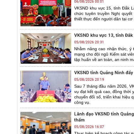
06/08/2026 00:01
VKSND khu vực 15, tỉnh Đắk L
chức tuyên truyền Nghị quyết
thiết thực đến người dân tại cơ
VKSND khu vực 13, tỉnh Đắk 
05/08/2026 20:31
Nhằm nâng cao nhận thức, ý t
mạng cho đội ngũ Kiểm sát viê
tập huấn về an toàn, an ninh 
VKSND tỉnh Quảng Ninh đẩy 
05/08/2026 20:19
Sau 7 tháng đầu năm 2026, VKSN
vụ đạt kết quả cao, đồng thời
chuyển đổi số, triển khai hiệu
công vụ.
Lãnh đạo VKSND tỉnh Quảng N
thẩm
05/08/2026 16:07
Thực hiện kế hoạch công tác n