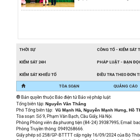
THỜI SỰ
CÔNG TỐ - KIỂM SÁT 
KIỂM SÁT 24H
PHÁP LUẬT - BẠN ĐỌ
KIỂM SÁT KHIẾU TỐ
ĐIỀU TRA THEO ĐƠN 
TÒA SOẠN
QUẢNG CÁO
®
Bản quyền thuộc Báo điện tử Bảo vệ pháp luật
Tổng biên tập:
Nguyễn Văn Thắng
Phó Tổng biên tập:
Vũ Mạnh Hà, Nguyễn Mạnh Hưng, Hồ T
Tòa soạn: Số 9, Phạm Văn Bạch, Cầu Giấy, Hà Nội.
Phòng Phóng viên đa phương tiện (84-24) 39387995; Email: 
Phòng Truyền thông: 0949268666.
Giấy phép số 258/GP-BTTTT cấp ngày 16/09/2024 của Bộ Thông t