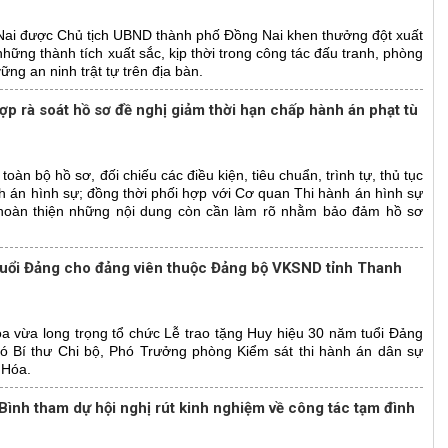
Nai được Chủ tịch UBND thành phố Đồng Nai khen thưởng đột xuất
ững thành tích xuất sắc, kịp thời trong công tác đấu tranh, phòng
ng an ninh trật tự trên địa bàn.
p rà soát hồ sơ đề nghị giảm thời hạn chấp hành án phạt tù
oàn bộ hồ sơ, đối chiếu các điều kiện, tiêu chuẩn, trình tự, thủ tục
h án hình sự; đồng thời phối hợp với Cơ quan Thi hành án hình sự
, hoàn thiện những nội dung còn cần làm rõ nhằm bảo đảm hồ sơ
tuổi Đảng cho đảng viên thuộc Đảng bộ VKSND tỉnh Thanh
 vừa long trọng tổ chức Lễ trao tặng Huy hiệu 30 năm tuổi Đảng
hó Bí thư Chi bộ, Phó Trưởng phòng Kiểm sát thi hành án dân sự
 Hóa.
Bình tham dự hội nghị rút kinh nghiệm về công tác tạm đình