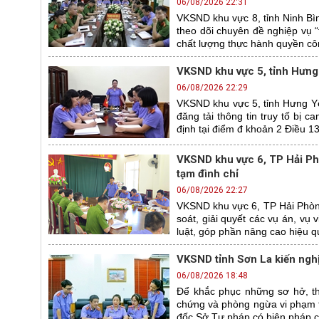
06/08/2026 22:31
VKSND khu vực 8, tỉnh Ninh Bìn
theo dõi chuyên đề nghiệp vụ “
chất lượng thực hành quyền côn
VKSND khu vực 5, tỉnh Hưng 
06/08/2026 22:29
VKSND khu vực 5, tỉnh Hưng Yê
đăng tải thông tin truy tố bị 
định tại điểm đ khoản 2 Điều 13
VKSND khu vực 6, TP Hải Phò
tạm đình chỉ
06/08/2026 22:27
VKSND khu vực 6, TP Hải Phòng
soát, giải quyết các vụ án, vụ
luật, góp phần nâng cao hiệu q
VKSND tỉnh Sơn La kiến ngh
06/08/2026 18:48
Để khắc phục những sơ hở, th
chứng và phòng ngừa vi phạm 
đốc Sở Tư pháp có biện pháp c