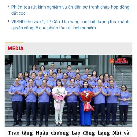
Phiên tòa rút kinh nghiệm vụ án dân sự tranh chấp hợp đồng
đặt cọc
VKSND khu vực 1, TP Cần Thơ nâng cao chất lượng thực hành
quyền công tố qua phiên tòa rút kinh nghiệm
MEDIA
Trao tặng Huân chương Lao động hạng Nhì và