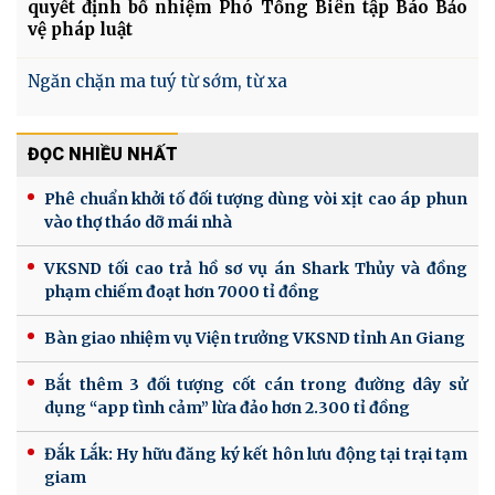
quyết định bổ nhiệm Phó Tổng Biên tập Báo Bảo
vệ pháp luật
Ngăn chặn ma tuý từ sớm, từ xa
ĐỌC NHIỀU NHẤT
Phê chuẩn khởi tố đối tượng dùng vòi xịt cao áp phun
vào thợ tháo dỡ mái nhà
VKSND tối cao trả hồ sơ vụ án Shark Thủy và đồng
phạm chiếm đoạt hơn 7000 tỉ đồng
Bàn giao nhiệm vụ Viện trưởng VKSND tỉnh An Giang
Bắt thêm 3 đối tượng cốt cán trong đường dây sử
dụng “app tình cảm” lừa đảo hơn 2.300 tỉ đồng
Đắk Lắk: Hy hữu đăng ký kết hôn lưu động tại trại tạm
giam