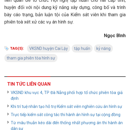
liên quan để tổ chức Hội nghị tập huấn cho hai cấp tỉnh,
huyện đối với nội dung kỹ năng xây dựng, công bố và trình
bày cáo trạng, bản luận tội của Kiểm sát viên khi tham gia
phiên toà xét xử các vụ án hình sự.
Ngọc Bình
TAG(S):
VKSND huyện Cai Lậy
tập huấn
kỷ năng
tham gia phiên tòa hình sự
TIN TỨC LIÊN QUAN
VKSND khu vực 4, TP Đà Nẵng phối hợp tổ chức phiên tòa giả
định
Khi trí tuệ nhân tạo hỗ trợ Kiểm sát viên nghiên cứu án hình sự
Trực tiếp kiểm sát công tác thi hành án hình sự tại cộng đồng
Từ mâu thuẫn kéo dài đến thống nhất phương án thi hành án
dân sự