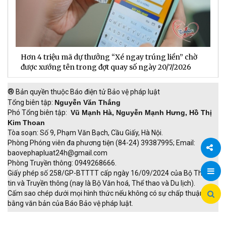
Hơn 4 triệu mã dự thưởng “Xé ngay trúng liền” chờ
B
được xướng tên trong đợt quay số ngày 20/7/2026
n
®
Bản quyền thuộc Báo điện tử Bảo vệ pháp luật
Tổng biên tập:
Nguyễn Văn Thắng
Phó Tổng biên tập:
Vũ Mạnh Hà, Nguyễn Mạnh Hưng, Hồ Thị
Kim Thoan
Tòa soạn: Số 9, Phạm Văn Bạch, Cầu Giấy, Hà Nội.
Phòng Phóng viên đa phương tiện (84-24) 39387995; Email:
baovephapluat24h@gmail.com
Phòng Truyền thông: 0949268666.
Chia
Giấy phép số 258/GP-BTTTT cấp ngày 16/09/2024 của Bộ Thông
tin và Truyền thông (nay là Bộ Văn hoá, Thể thao và Du lịch).
sẻ
Cấm sao chép dưới mọi hình thức nếu không có sự chấp thuận
bằng văn bản của Báo Bảo vệ pháp luật.
TRI NAM GROUP
Giao thông thông minh