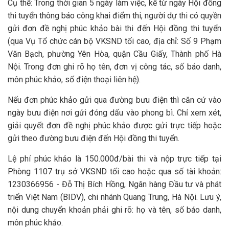
Cụ thể: Trong thời gian 5 ngày làm việc, kể từ ngày Hội đồng
thi tuyển thông báo công khai điểm thi, người dự thi có quyền
gửi đơn đề nghị phúc khảo bài thi đến Hội đồng thi tuyển
(qua Vụ Tổ chức cán bộ VKSND tối cao, địa chỉ: Số 9 Phạm
Văn Bạch, phường Yên Hòa, quận Cầu Giấy, Thành phố Hà
Nội. Trong đơn ghi rõ họ tên, đơn vị công tác, số báo danh,
môn phúc khảo, số điện thoại liên hệ).
Nếu đơn phúc khảo gửi qua đường bưu điện thì căn cứ vào
ngày bưu điện nơi gửi đóng dấu vào phong bì. Chỉ xem xét,
giải quyết đơn đề nghị phúc khảo được gửi trực tiếp hoặc
gửi theo đường bưu điện đến Hội đồng thi tuyển.
Lệ phí phúc khảo là 150.000đ/bài thi và nộp trực tiếp tại
Phòng 1107 trụ sở VKSND tối cao hoặc qua số tài khoản:
1230366956 - Đỗ Thị Bích Hồng, Ngân hàng Đầu tư và phát
triển Việt Nam (BIDV), chi nhánh Quang Trung, Hà Nội. Lưu ý,
nội dung chuyển khoản phải ghi rõ: họ và tên, số báo danh,
môn phúc khảo.