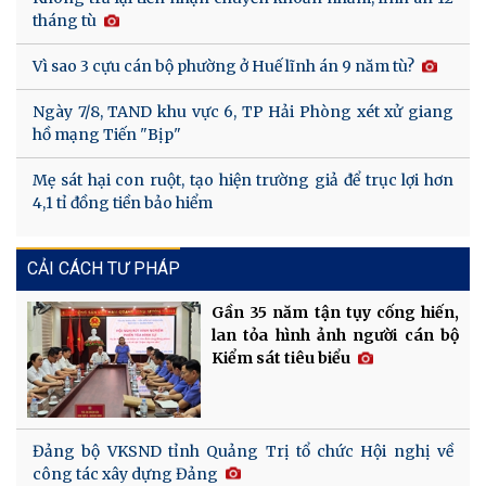
tháng tù
Vì sao 3 cựu cán bộ phường ở Huế lĩnh án 9 năm tù?
Ngày 7/8, TAND khu vực 6, TP Hải Phòng xét xử giang
hồ mạng Tiến "Bịp"
Mẹ sát hại con ruột, tạo hiện trường giả để trục lợi hơn
4,1 tỉ đồng tiền bảo hiểm
CẢI CÁCH TƯ PHÁP
Gần 35 năm tận tụy cống hiến,
lan tỏa hình ảnh người cán bộ
Kiểm sát tiêu biểu
Đảng bộ VKSND tỉnh Quảng Trị tổ chức Hội nghị về
công tác xây dựng Đảng