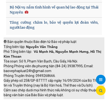
Bộ Nội vụ nắm tình hình về quan hệ lao động tại Thái
Nguyên
Tăng cường chăm lo, bảo vệ quyền lợi đoàn viên,
người lao động
®
Bản quyền thuộc Báo điện tử Bảo vệ pháp luật
Tổng biên tập:
Nguyễn Văn Thắng
Phó Tổng biên tập:
Vũ Mạnh Hà, Nguyễn Mạnh Hưng, Hồ Thị
Kim Thoan
Tòa soạn: Số 9, Phạm Văn Bạch, Cầu Giấy, Hà Nội.
Phòng Phóng viên đa phương tiện (84-24) 39387995; Email:
baovephapluat24h@gmail.com
Phòng Truyền thông: 0949268666.
Giấy phép số 258/GP-BTTTT cấp ngày 16/09/2024 của Bộ Thông
tin và Truyền thông (nay là Bộ Văn hoá, Thể thao và Du lịch).
Cấm sao chép dưới mọi hình thức nếu không có sự chấp thuận
bằng văn bản của Báo Bảo vệ pháp luật.
TRI NAM GROUP
Giao thông thông minh
Thu phí không dừng
Đào tạo trực tuyến