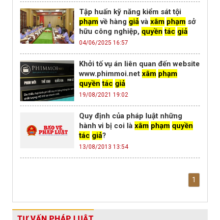
Tập huấn kỹ năng kiểm sát tội
phạm
về hàng
giả
và
xâm
phạm
sở
hữu công nghiệp,
quyền
tác
giả
04/06/2025 16:57
Khởi tố vụ án liên quan đến website
www.phimmoi.net
xâm
phạm
quyền
tác
giả
19/08/2021 19:02
Quy định của pháp luật những
hành vi bị coi là
xâm
phạm
quyền
tác
giả
?
13/08/2013 13:54
1
TƯ VẤN PHÁP LUẬT