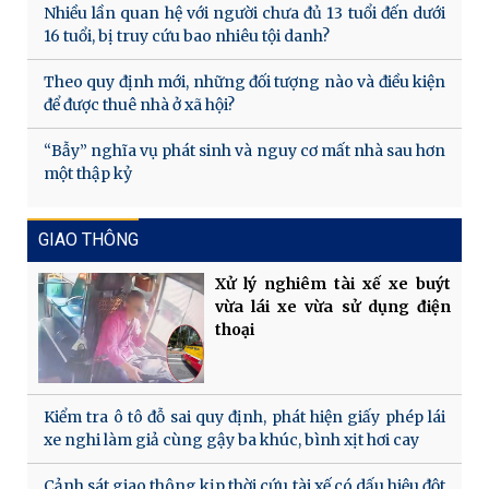
Nhiều lần quan hệ với người chưa đủ 13 tuổi đến dưới
16 tuổi, bị truy cứu bao nhiêu tội danh?
Theo quy định mới, những đối tượng nào và điều kiện
để được thuê nhà ở xã hội?
“Bẫy” nghĩa vụ phát sinh và nguy cơ mất nhà sau hơn
một thập kỷ
GIAO THÔNG
Xử lý nghiêm tài xế xe buýt
vừa lái xe vừa sử dụng điện
thoại
Kiểm tra ô tô đỗ sai quy định, phát hiện giấy phép lái
xe nghi làm giả cùng gậy ba khúc, bình xịt hơi cay
Cảnh sát giao thông kịp thời cứu tài xế có dấu hiệu đột