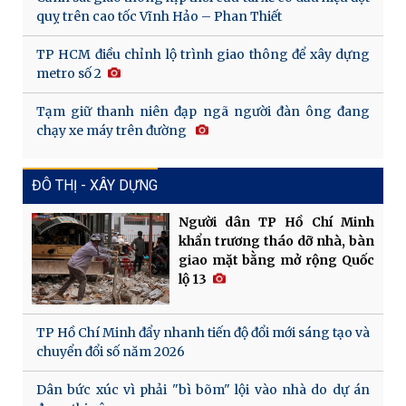
quỵ trên cao tốc Vĩnh Hảo – Phan Thiết
TP HCM điều chỉnh lộ trình giao thông để xây dựng
metro số 2
Tạm giữ thanh niên đạp ngã người đàn ông đang
chạy xe máy trên đường
ĐÔ THỊ - XÂY DỰNG
Người dân TP Hồ Chí Minh
khẩn trương tháo dỡ nhà, bàn
giao mặt bằng mở rộng Quốc
lộ 13
TP Hồ Chí Minh đẩy nhanh tiến độ đổi mới sáng tạo và
chuyển đổi số năm 2026
Dân bức xúc vì phải "bì bõm" lội vào nhà do dự án