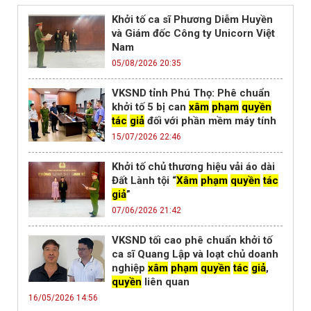
Khởi tố ca sĩ Phương Diễm Huyền
và Giám đốc Công ty Unicorn Việt
Nam
05/08/2026 20:35
VKSND tỉnh Phú Thọ: Phê chuẩn
khởi tố 5 bị can
xâm
phạm
quyền
tác
giả
đối với phần mềm máy tính
15/07/2026 22:46
Khởi tố chủ thương hiệu vải áo dài
Đất Lành tội “
Xâm
phạm
quyền
tác
giả
”
07/06/2026 21:42
VKSND tối cao phê chuẩn khởi tố
ca sĩ Quang Lập và loạt chủ doanh
nghiệp
xâm
phạm
quyền
tác
giả
,
quyền
liên quan
16/05/2026 14:56