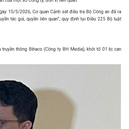
n của một số Công ty, đơn vị liên quan.
, ngày 15/5/2026, Cơ quan Cảnh sát điều tra Bộ Công an đã ra
yền tác giả, quyền liên quan”, quy định tại Điều 225 Bộ luật
 truyền thông Bihaco (Công ty BH Media), khởi tố 01 bị can