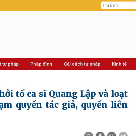
t tư pháp
Pháp đình
Cải cách tư pháp
Kinh tế
ởi tố ca sĩ Quang Lập và loạt
m quyền tác giả, quyền liên