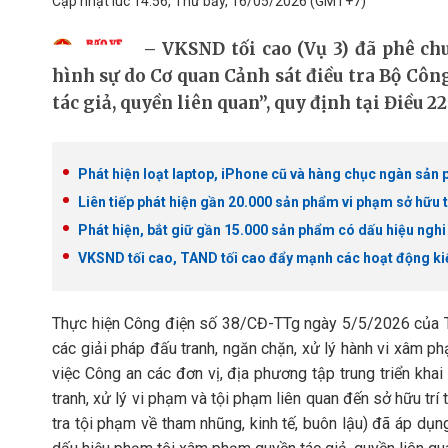
Cập nhật lúc 14:56, Thứ bảy, 16/05/2026
(GMT+7)
VKSND tối cao (Vụ 3) đã phê chu
hình sự do Cơ quan Cảnh sát điều tra Bộ Côn
tác giả, quyền liên quan”, quy định tại Điều 2
Phát hiện loạt laptop, iPhone cũ và hàng chục ngàn sản p
Liên tiếp phát hiện gần 20.000 sản phẩm vi phạm sở hữu 
Phát hiện, bắt giữ gần 15.000 sản phẩm có dấu hiệu nghi
VKSND tối cao, TAND tối cao đẩy mạnh các hoạt động kiểm
Thực hiện Công điện số 38/CĐ-TTg ngày 5/5/2026 của Thủ
các giải pháp đấu tranh, ngăn chặn, xử lý hành vi xâm p
việc Công an các đơn vị, địa phương tập trung triển kha
tranh, xử lý vi phạm và tội phạm liên quan đến sở hữu trí
tra tội phạm về tham nhũng, kinh tế, buôn lậu) đã áp dụng