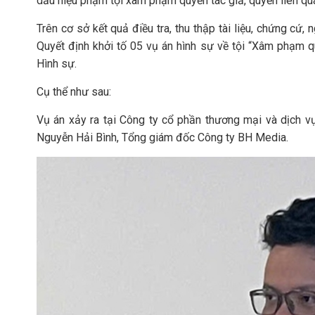
dấu hiệu phạm tội xâm phạm quyền tác giả, quyền liên qua
Trên cơ sở kết quả điều tra, thu thập tài liệu, chứng cứ
Quyết định khởi tố 05 vụ án hình sự về tội “Xâm phạm qu
Hình sự.
Cụ thể như sau:
Vụ án xảy ra tại Công ty cổ phần thương mại và dịch vụ
Nguyễn Hải Bình, Tổng giám đốc Công ty BH Media.