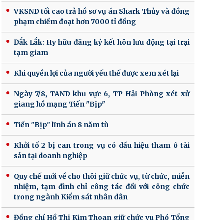
VKSND tối cao trả hồ sơ vụ án Shark Thủy và đồng
phạm chiếm đoạt hơn 7000 tỉ đồng
Đắk Lắk: Hy hữu đăng ký kết hôn lưu động tại trại
tạm giam
Khi quyền lợi của người yếu thế được xem xét lại
Ngày 7/8, TAND khu vực 6, TP Hải Phòng xét xử
giang hồ mạng Tiến "Bịp"
Tiến "Bịp" lĩnh án 8 năm tù
Khởi tố 2 bị can trong vụ có dấu hiệu tham ô tài
sản tại doanh nghiệp
Quy chế mới về cho thôi giữ chức vụ, từ chức, miễn
nhiệm, tạm đình chỉ công tác đối với công chức
trong ngành Kiểm sát nhân dân
Đồng chí Hồ Thị Kim Thoan giữ chức vụ Phó Tổng