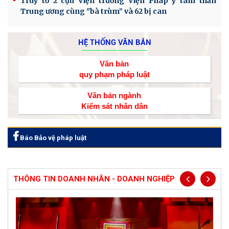
Truy tố 2 cựu Viện trưởng Viện Pháp y tâm thần
Trung ương cùng "bà trùm” và 62 bị can
HỆ THỐNG VĂN BẢN
Văn bản
quy phạm pháp luật
Văn bản ngành
Kiểm sát nhân dân
Báo Bảo vệ pháp luật
THÔNG TIN DOANH NHÂN - DOANH NGHIỆP