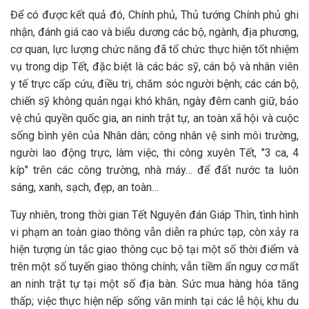
Để có được kết quả đó, Chính phủ, Thủ tướng Chính phủ ghi
nhận, đánh giá cao và biểu dương các bộ, ngành, địa phương,
cơ quan, lực lượng chức năng đã tổ chức thực hiện tốt nhiệm
vụ trong dịp Tết, đặc biệt là các bác sỹ, cán bộ và nhân viên
y tế trực cấp cứu, điều trị, chăm sóc người bệnh; các cán bộ,
chiến sỹ không quản ngại khó khăn, ngày đêm canh giữ, bảo
vệ chủ quyền quốc gia, an ninh trật tự, an toàn xã hội và cuộc
sống bình yên của Nhân dân; công nhân vệ sinh môi trường,
người lao động trực, làm việc, thi công xuyên Tết, "3 ca, 4
kíp" trên các công trường, nhà máy… để đất nước ta luôn
sáng, xanh, sạch, đẹp, an toàn…
Tuy nhiên, trong thời gian Tết Nguyên đán Giáp Thìn, tình hình
vi phạm an toàn giao thông vẫn diễn ra phức tạp, còn xảy ra
hiện tượng ùn tắc giao thông cục bộ tại một số thời điểm và
trên một số tuyến giao thông chính; vẫn tiềm ẩn nguy cơ mất
an ninh trật tự tại một số địa bàn. Sức mua hàng hóa tăng
thấp; việc thực hiện nếp sống văn minh tại các lễ hội, khu du