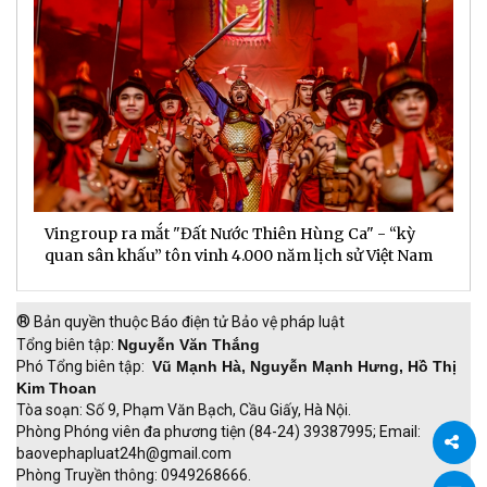
Vingroup ra mắt "Đất Nước Thiên Hùng Ca" - “kỳ
S
quan sân khấu” tôn vinh 4.000 năm lịch sử Việt Nam
P
®
Bản quyền thuộc Báo điện tử Bảo vệ pháp luật
Tổng biên tập:
Nguyễn Văn Thắng
Phó Tổng biên tập:
Vũ Mạnh Hà, Nguyễn Mạnh Hưng, Hồ Thị
Kim Thoan
Tòa soạn: Số 9, Phạm Văn Bạch, Cầu Giấy, Hà Nội.
Phòng Phóng viên đa phương tiện (84-24) 39387995; Email:
baovephapluat24h@gmail.com
Phòng Truyền thông: 0949268666.
Chia