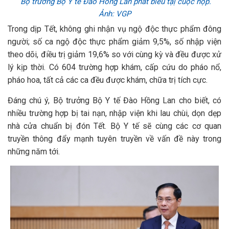
Bộ trưởng Bộ Y tế Đào Hồng Lan phát biểu tạị cuộc họp.
Ảnh: VGP
Trong dịp Tết, không ghi nhận vụ ngộ độc thực phẩm đông
người; số ca ngộ độc thực phẩm giảm 9,5%, số nhập viện
theo dõi, điều trị giảm 19,6% so với cùng kỳ và đều được xử
lý kịp thời. Có 604 trường hợp khám, cấp cứu do pháo nổ,
pháo hoa, tất cả các ca đều được khám, chữa trị tích cực.
Đáng chú ý, Bộ trưởng Bộ Y tế Đào Hồng Lan cho biết, có
nhiều trường hợp bị tai nạn, nhập viện khi lau chùi, dọn dẹp
nhà cửa chuẩn bị đón Tết. Bộ Y tế sẽ cùng các cơ quan
truyền thông đẩy mạnh tuyên truyền về vấn đề này trong
những năm tới.