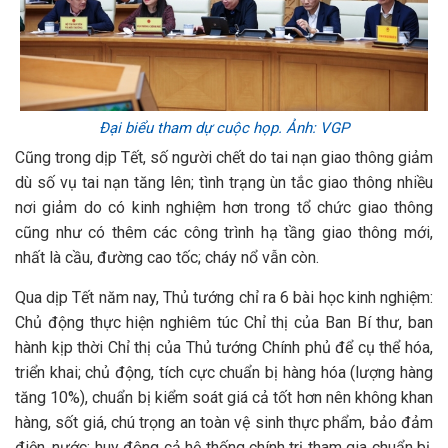
Đại biểu tham dự cuộc họp. Ảnh: VGP
Cũng trong dịp Tết, số người chết do tai nạn giao thông giảm
dù số vụ tai nạn tăng lên; tình trạng ùn tắc giao thông nhiều
nơi giảm do có kinh nghiệm hơn trong tổ chức giao thông
cũng như có thêm các công trình hạ tầng giao thông mới,
nhất là cầu, đường cao tốc; cháy nổ vẫn còn.
Qua dịp Tết năm nay, Thủ tướng chỉ ra 6 bài học kinh nghiệm:
Chủ động thực hiện nghiêm túc Chỉ thị của Ban Bí thư, ban
hành kịp thời Chỉ thị của Thủ tướng Chính phủ để cụ thể hóa,
triển khai; chủ động, tích cực chuẩn bị hàng hóa (lượng hàng
tăng 10%), chuẩn bị kiểm soát giá cả tốt hơn nên không khan
hàng, sốt giá, chú trọng an toàn vệ sinh thực phẩm, bảo đảm
điện, nước; huy động cả hệ thống chính trị tham gia chuẩn bị,