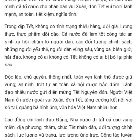
mình đã tổ chức cho nhân dân vui Xuân, đón Tết vui tươi, lành
mạnh, an toàn, tiết kiệm, nghĩa tình.
Trong dịp Tết, không có tình trạng thiếu hàng, đội giá, lương
thực, thực phẩm dồi dào. Cả nước đã làm tốt công tác an
sinh xã hội, chăm lo người dân, các đối tượng chính sách,
những người yếu thế, người dân vùng sâu, vùng xa, biên giới,
hải đảo, không có ai không có Tết, không có ai bị bỏ lại phía
sau.
Độc lập, chủ quyền, thống nhất, toàn vẹn lãnh thổ được giữ
vững; an ninh, trật tự an toàn xã hội được bảo đảm. Lãnh
đạo nhiều nước gửi điện mừng Tết Nguyên đán. Người Việt
Nam ở nước ngoài vui Xuân, đón Tết, tăng cường kết nối với
sở tại, quảng bá hình ảnh, văn hóa Việt Nam nhiều hơn.
Các đồng chí lãnh đạo Đảng, Nhà nước đi tất cả các vùng
miền, địa phương, thăm, chúc Tết nhân dân, đối tượng chính
sách, lực lượng vũ trang, lực lượng ứng trực. Công tác tuyên