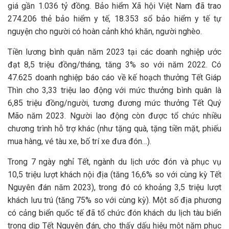
giá gần 1.036 tỷ đồng. Bảo hiểm Xã hội Việt Nam đã trao
274.206 thẻ bảo hiểm y tế, 18.353 sổ bảo hiểm y tế tự
nguyện cho người có hoàn cảnh khó khăn, người nghèo.
Tiền lương bình quân năm 2023 tại các doanh nghiệp ước
đạt 8,5 triệu đồng/tháng, tăng 3% so với năm 2022. Có
47.625 doanh nghiệp báo cáo về kế hoạch thưởng Tết Giáp
Thìn cho 3,33 triệu lao động với mức thưởng bình quân là
6,85 triệu đồng/người, tương đương mức thưởng Tết Quý
Mão năm 2023. Người lao động còn được tổ chức nhiều
chương trình hỗ trợ khác (như tặng quà, tặng tiền mặt, phiếu
mua hàng, vé tàu xe, bố trí xe đưa đón…).
Trong 7 ngày nghỉ Tết, ngành du lịch ước đón và phục vụ
10,5 triệu lượt khách nội địa (tăng 16,6% so với cùng kỳ Tết
Nguyên đán năm 2023), trong đó có khoảng 3,5 triệu lượt
khách lưu trú (tăng 75% so với cùng kỳ). Một số địa phương
có cảng biển quốc tế đã tổ chức đón khách du lịch tàu biển
trong dịp Tết Nguyên đán, cho thấy dấu hiệu một năm phục