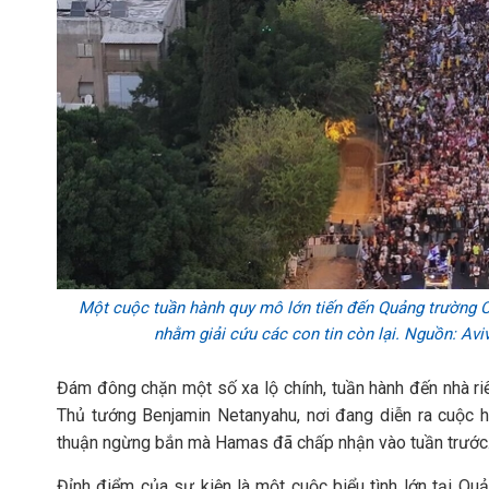
Một cuộc tuần hành quy mô lớn tiến đến Quảng trường Co
nhằm giải cứu các con tin còn lại. Nguồn: Aviv
Đám đông chặn một số xa lộ chính, tuần hành đến nhà ri
Thủ tướng Benjamin Netanyahu, nơi đang diễn ra cuộc h
thuận ngừng bắn mà Hamas đã chấp nhận vào tuần trước
Đỉnh điểm của sự kiện là một cuộc biểu tình lớn tại Quả