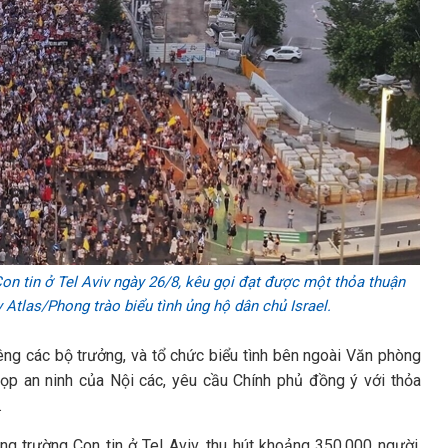
n tin ở Tel Aviv ngày 26/8, kêu gọi đạt được một thỏa thuận
 Atlas/Phong trào biểu tình ủng hộ dân chủ Israel.
êng các bộ trưởng, và tổ chức biểu tình bên ngoài Văn phòng
ọp an ninh của Nội các, yêu cầu Chính phủ đồng ý với thỏa
.
ng trường Con tin ở Tel Aviv, thu hút khoảng 350.000 người,