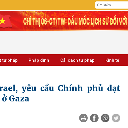
t tư pháp
Pháp đình
Cải cách tư pháp
Kinh tế
rael, yêu cầu Chính phủ đạt
 ở Gaza