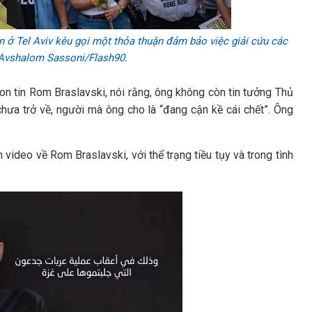
 ở Tel Aviv kêu gọi một thỏa thuận đảm bảo việc giải cứu các
: Avshalom Sassoni/Flash90.
on tin Rom Braslavski, nói rằng, ông không còn tin tưởng Thủ
hưa trở về, người mà ông cho là “đang cận kề cái chết”. Ông
video về Rom Braslavski, với thể trạng tiều tụy và trong tình