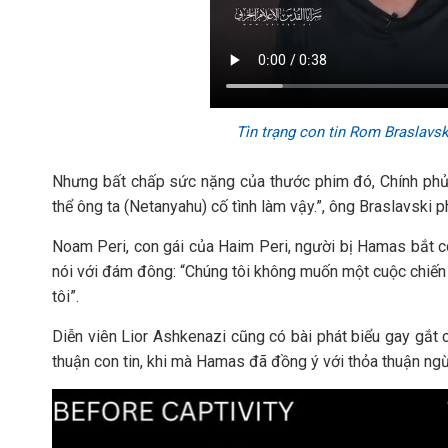
Tìn trạng con tin Rom Braslavs
Nhưng bất chấp sức nặng của thước phim đó, Chính phủ 
thể ông ta (Netanyahu) cố tình làm vậy.”, ông Braslavski p
Noam Peri, con gái của Haim Peri, người bị Hamas bắt c
nói với đám đông: “Chúng tôi không muốn một cuộc chiến t
tôi”.
Diễn viên Lior Ashkenazi cũng có bài phát biểu gay gắt ch
thuận con tin, khi mà Hamas đã đồng ý với thỏa thuận ng