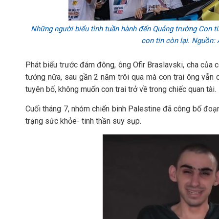
Những người biểu tình tuần hành đến Quảng trường Con tin
con tin còn lại. Nguồn
Phát biểu trước đám đông, ông Ofir Braslavski, cha của c
tướng nữa, sau gần 2 năm trôi qua mà con trai ông vẫn c
tuyên bố, không muốn con trai trở về trong chiếc quan tài.
Cuối tháng 7, nhóm chiến binh Palestine đã công bố đoạn 
trạng sức khỏe- tinh thần suy sụp.