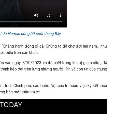
ki do Hamas công bố cuối tháng Bảy.
“Chẳng hành động gì cả. Chúng ta đã chờ đợi hai năm... như
hát biểu trên sân khấu.
óc vào ngày 7/10/2023 và đã chết trong khi bị giam cầm, đã
ranh kéo dài trên lưng những người lính và con tin của chúng
ỉ trích Chính phủ, cáo buộc Nội các trì hoãn việc ký kết thỏa
ừng bắn một tuần trước.