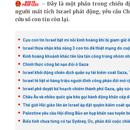
Đây là một phần trong chiến d
người mất tích Israel phát động, yêu cầu C
cứu số con tin còn lại.
Cựu con tin Israel bật mí nỗi kinh hoàng khi bị giam giữ 
Israel thừa nhận khả năng 3 con tin đã thiệt mạng do cu
Kinh hoàng khoảnh khắc tên lửa tấn công trúng nhóm nhà
Chính thức công bố nạn đói ở Gaza
Israel khởi động chiến dịch quân sự tái kiểm soát Gaza,
Israel tê liệt vì hàng triệu người đình công phản đối mở r
Israel phê duyệt kế hoạch chiếm thành phố Gaza, gây s
Châu Âu và nhiều quốc gia kêu gọi hành động khẩn cấp đ
Thế giới Hồi giáo lên án Israel áp đặt quyền kiểm soát q
Palestine yêu cầu Hội đồng Bảo an họp khẩn sau tuyên b
Biểu tình chưa từng có tại Sydney, Úc, phản đối cuộc chi