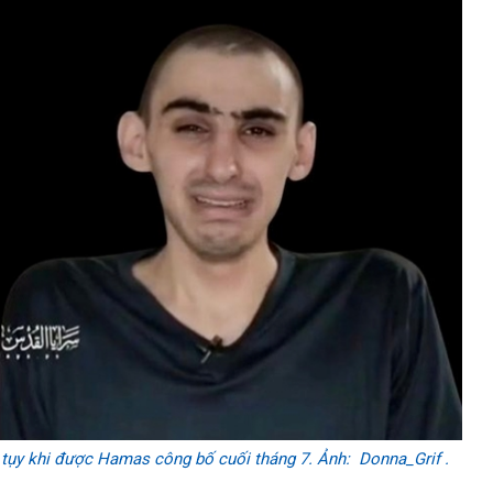
ều tụy khi được Hamas công bố cuối tháng 7. Ảnh: Donna_Grif .