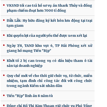
VKSND tối cao trả hồ sơ vụ án Shark Thủy và đồng
phạm chiếm đoạt hơn 7000 tỉ đồng
Đắk Lắk: Hy hữu đăng ký kết hôn lưu động tại trại
tạm giam
Khi quyền lợi của người yếu thế được xem xét lại
Ngày 7/8, TAND khu vực 6, TP Hải Phòng xét xử
giang hồ mạng Tiến "Bịp"
Khởi tố 2 bị can trong vụ có dấu hiệu tham ô tài
sản tại doanh nghiệp
Quy chế mới về cho thôi giữ chức vụ, từ chức, miễn
nhiệm, tạm đình chỉ công tác đối với công chức
trong ngành Kiểm sát nhân dân
Tiến "Bịp" lĩnh án 8 năm tù
Đồng chí Hồ Thị Kim Thoan giữ chức vụ Phó Tổng