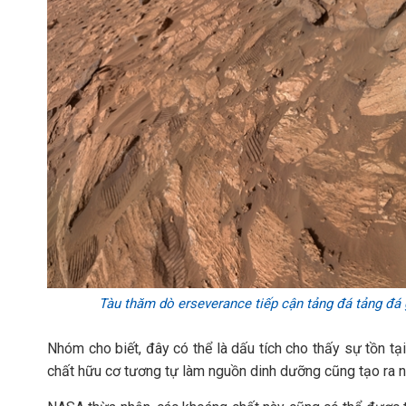
Tàu thăm dò erseverance tiếp cận tảng đá tảng đá
Nhóm cho biết, đây có thể là dấu tích cho thấy sự tồn tại
chất hữu cơ tương tự làm nguồn dinh dưỡng cũng tạo ra 