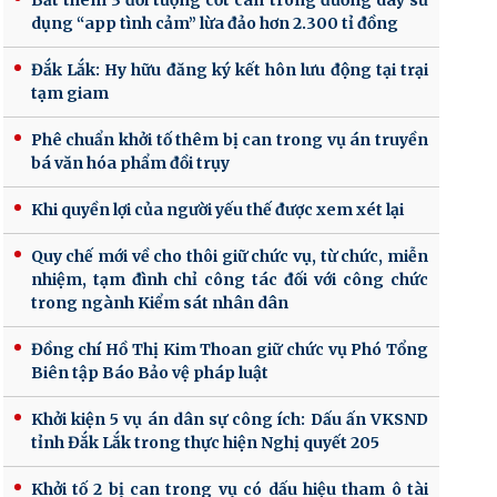
Bắt thêm 3 đối tượng cốt cán trong đường dây sử
dụng “app tình cảm” lừa đảo hơn 2.300 tỉ đồng
Đắk Lắk: Hy hữu đăng ký kết hôn lưu động tại trại
tạm giam
Phê chuẩn khởi tố thêm bị can trong vụ án truyền
bá văn hóa phẩm đồi trụy
Khi quyền lợi của người yếu thế được xem xét lại
Quy chế mới về cho thôi giữ chức vụ, từ chức, miễn
nhiệm, tạm đình chỉ công tác đối với công chức
trong ngành Kiểm sát nhân dân
Đồng chí Hồ Thị Kim Thoan giữ chức vụ Phó Tổng
Biên tập Báo Bảo vệ pháp luật
Khởi kiện 5 vụ án dân sự công ích: Dấu ấn VKSND
tỉnh Đắk Lắk trong thực hiện Nghị quyết 205
Khởi tố 2 bị can trong vụ có dấu hiệu tham ô tài