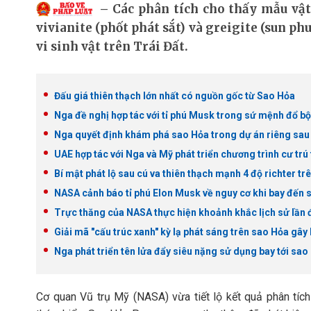
Các phân tích cho thấy mẫu vật
vivianite (phốt phát sắt) và greigite (sun phua
vi sinh vật trên Trái Đất.
Đấu giá thiên thạch lớn nhất có nguồn gốc từ Sao Hỏa
Nga đề nghị hợp tác với tỉ phú Musk trong sứ mệnh đổ b
Nga quyết định khám phá sao Hỏa trong dự án riêng sau k
UAE hợp tác với Nga và Mỹ phát triển chương trình cư trú
Bí mật phát lộ sau cú va thiên thạch mạnh 4 độ richter t
NASA cảnh báo tỉ phú Elon Musk về nguy cơ khi bay đến 
Trực thăng của NASA thực hiện khoảnh khắc lịch sử lần đ
Giải mã "cấu trúc xanh" kỳ lạ phát sáng trên sao Hỏa gây
Nga phát triển tên lửa đẩy siêu nặng sử dụng bay tới sao
Cơ quan Vũ trụ Mỹ (NASA) vừa tiết lộ kết quả phân tíc