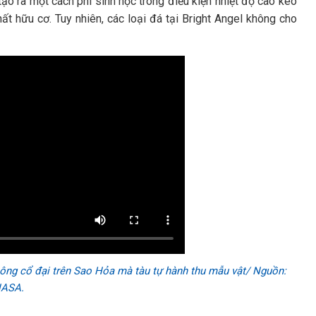
o ra một cách phi sinh học trong điều kiện nhiệt độ cao kéo
hất hữu cơ. Tuy nhiên, các loại đá tại Bright Angel không cho
sông cổ đại trên Sao Hỏa mà tàu tự hành thu mẫu vật/ Nguồn:
ASA.