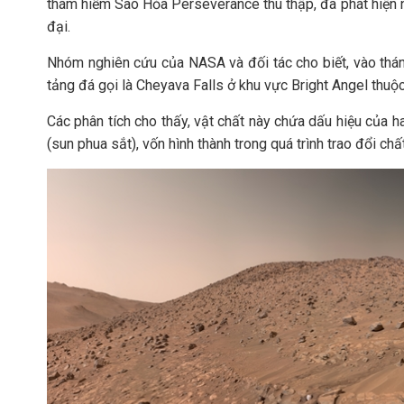
thám hiểm Sao Hỏa Perseverance thu thập, đã phát hiện n
đại.
Nhóm nghiên cứu của NASA và đối tác cho biết, vào thá
tảng đá gọi là Cheyava Falls ở khu vực Bright Angel thuộ
Các phân tích cho thấy, vật chất này chứa dấu hiệu của hai
(sun phua sắt), vốn hình thành trong quá trình trao đổi chất