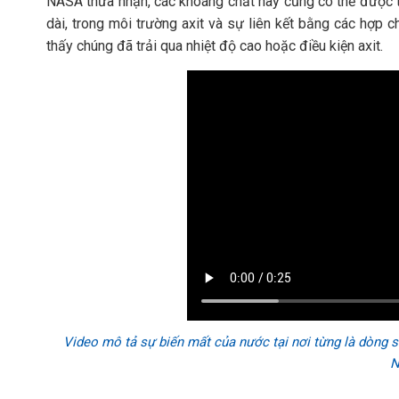
NASA thừa nhận, các khoáng chất này cũng có thể được tạ
dài, trong môi trường axit và sự liên kết bằng các hợp c
thấy chúng đã trải qua nhiệt độ cao hoặc điều kiện axit.
Video mô tả sự biến mất của nước tại nơi từng là dòng 
N