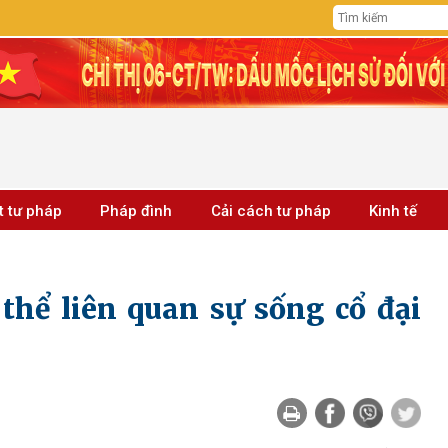
t tư pháp
Pháp đình
Cải cách tư pháp
Kinh tế
thể liên quan sự sống cổ đại