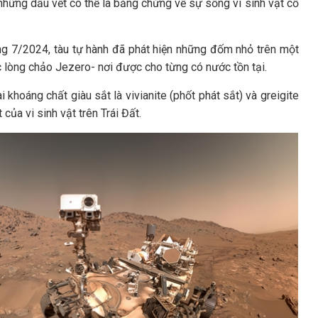
hững dấu vết có thể là bằng chứng về sự sống vi sinh vật cổ
ng 7/2024, tàu tự hành đã phát hiện những đốm nhỏ trên một
c lòng chảo Jezero- nơi được cho từng có nước tồn tại.
 khoáng chất giàu sắt là vivianite (phốt phát sắt) và greigite
 của vi sinh vật trên Trái Đất.