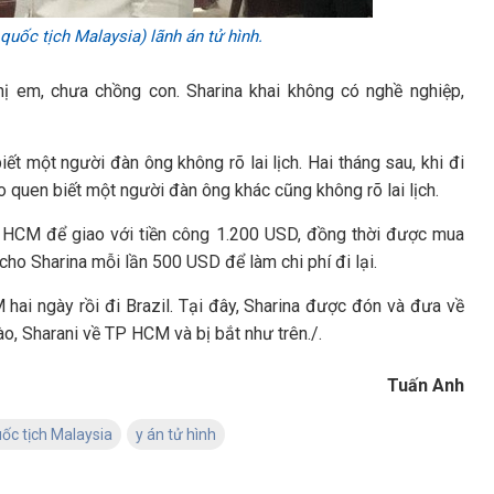
 quốc tịch Malaysia) lãnh án tử hình.
hị em, chưa chồng con. Sharina khai không có nghề nghiệp,
ết một người đàn ông không rõ lai lịch. Hai tháng sau, khi đi
ho quen biết một người đàn ông khác cũng không rõ lai lịch.
TP HCM để giao với tiền công 1.200 USD, đồng thời được mua
cho Sharina mỗi lần 500 USD để làm chi phí đi lại.
i ngày rồi đi Brazil. Tại đây, Sharina được đón và đưa về
ào, Sharani về TP HCM và bị bắt như trên./.
Tuấn Anh
uốc tịch Malaysia
y án tử hình