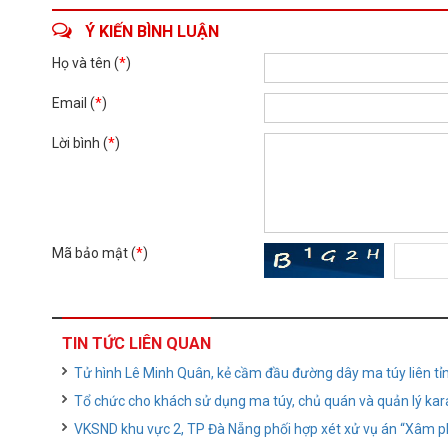
Ý KIẾN BÌNH LUẬN
Họ và tên (
*
)
Email (
*
)
Lời bình (
*
)
Mã bảo mật (
*
)
TIN TỨC LIÊN QUAN
Tử hình Lê Minh Quân, kẻ cầm đầu đường dây ma túy liên tỉ
Tổ chức cho khách sử dụng ma túy, chủ quán và quản lý ka
VKSND khu vực 2, TP Đà Nẵng phối hợp xét xử vụ án “Xâm 