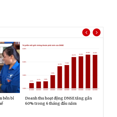
m bền bỉ
Doanh thu hoạt động DNSE tăng gần
Đa dạn
hế
60% trong 6 tháng đầu năm
gần 6.
đầu n