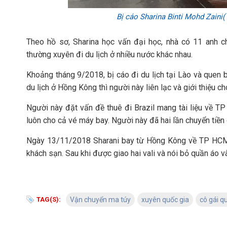
Bị cáo Sharina Binti Mohd Zaini(
Theo hồ sơ, Sharina học vấn đại học, nhà có 11 anh c
thường xuyên đi du lịch ở nhiều nước khác nhau.
Khoảng tháng 9/2018, bị cáo đi du lịch tại Lào và quen bi
du lịch ở Hồng Kông thì người này liên lạc và giới thiệu c
Người này đặt vấn đề thuê đi Brazil mang tài liệu về 
luôn cho cả vé máy bay. Người này đã hai lần chuyển tiền 
Ngày 13/11/2018 Sharani bay từ Hồng Kông về TP HCM ha
khách sạn. Sau khi được giao hai vali và nói bỏ quần áo v
TAG(S):
Vận chuyển ma túy
xuyên quốc gia
cô gái q