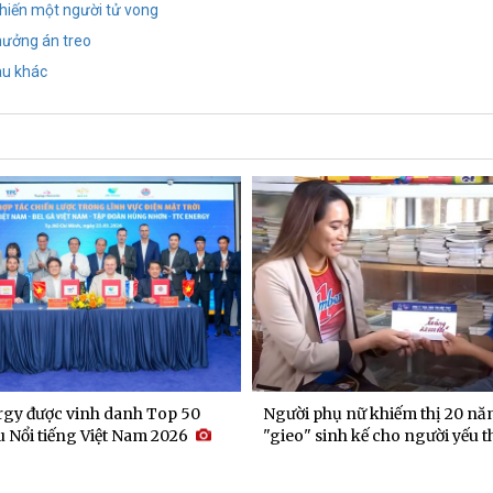
khiến một người tử vong
o hưởng án treo
tàu khác
gy được vinh danh Top 50
Người phụ nữ khiếm thị 20 nă
 Nổi tiếng Việt Nam 2026
"gieo" sinh kế cho người yếu t