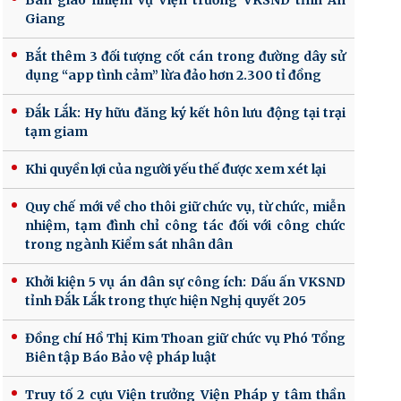
Bàn giao nhiệm vụ Viện trưởng VKSND tỉnh An
Giang
Bắt thêm 3 đối tượng cốt cán trong đường dây sử
dụng “app tình cảm” lừa đảo hơn 2.300 tỉ đồng
Đắk Lắk: Hy hữu đăng ký kết hôn lưu động tại trại
tạm giam
Khi quyền lợi của người yếu thế được xem xét lại
Quy chế mới về cho thôi giữ chức vụ, từ chức, miễn
nhiệm, tạm đình chỉ công tác đối với công chức
trong ngành Kiểm sát nhân dân
Khởi kiện 5 vụ án dân sự công ích: Dấu ấn VKSND
tỉnh Đắk Lắk trong thực hiện Nghị quyết 205
Đồng chí Hồ Thị Kim Thoan giữ chức vụ Phó Tổng
Biên tập Báo Bảo vệ pháp luật
Truy tố 2 cựu Viện trưởng Viện Pháp y tâm thần