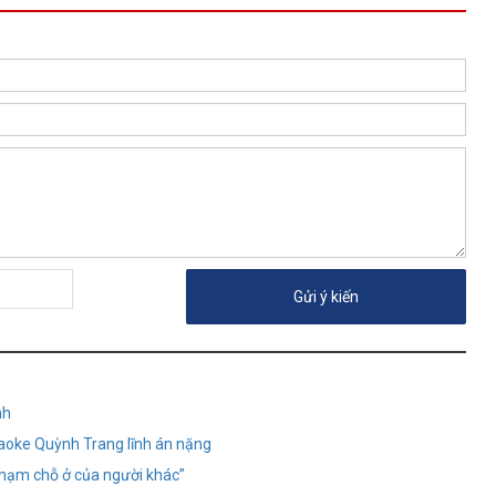
nh
raoke Quỳnh Trang lĩnh án nặng
phạm chỗ ở của người khác”