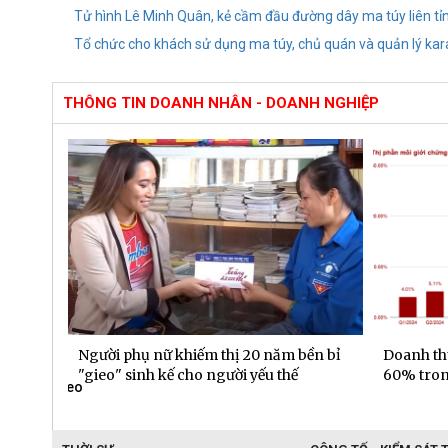
Tử hình Lê Minh Quân, kẻ cầm đầu đường dây ma túy liên tỉ
Tổ chức cho khách sử dụng ma túy, chủ quán và quản lý ka
THÔNG TIN DOANH NHÂN - DOANH NGHIỆP
 50
Người phụ nữ khiếm thị 20 năm bền bỉ
Doanh th
"gieo" sinh kế cho người yếu thế
60% tron
26