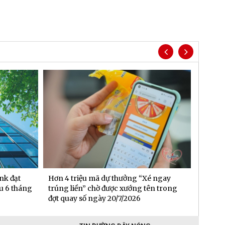
nk đạt
Hơn 4 triệu mã dự thưởng “Xé ngay
BIDV t
au 6 tháng
trúng liền” chờ được xướng tên trong
đầu ti
đợt quay số ngày 20/7/2026