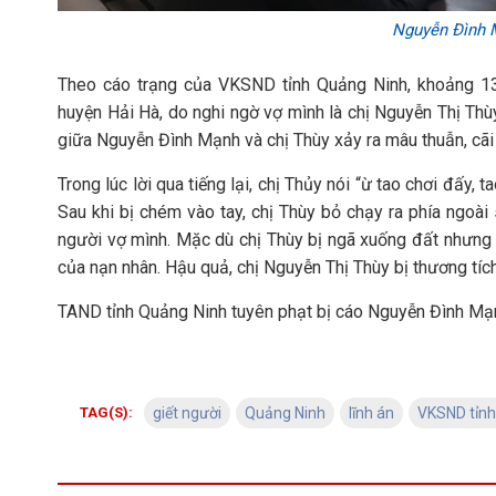
Nguyễn Đình M
Theo cáo trạng của VKSND tỉnh Quảng Ninh, khoảng 13
huyện Hải Hà, do nghi ngờ vợ mình là chị Nguyễn Thị Thù
giữa Nguyễn Đình Mạnh và chị Thùy xảy ra mâu thuẫn, cãi
Trong lúc lời qua tiếng lại, chị Thủy nói “ừ tao chơi đấy,
Sau khi bị chém vào tay, chị Thùy bỏ chạy ra phía ngoài
người vợ mình. Mặc dù chị Thùy bị ngã xuống đất nhưn
của nạn nhân. Hậu quả, chị Nguyễn Thị Thùy bị thương tíc
TAND tỉnh Quảng Ninh tuyên phạt bị cáo Nguyễn Đình Mạnh
TAG(S):
giết người
Quảng Ninh
lĩnh án
VKSND tỉnh