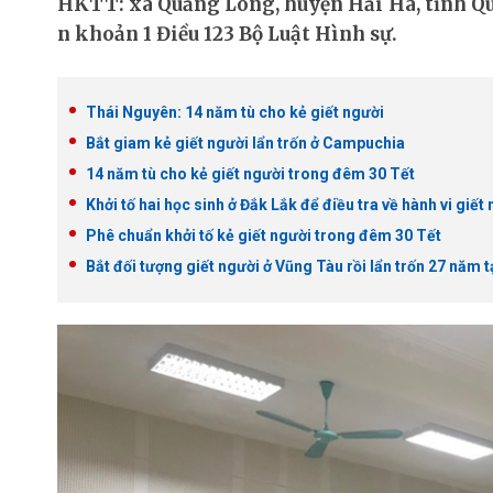
HKTT: xã Quảng Long, huyện Hải Hà, tỉnh Quả
n khoản 1 Điều 123 Bộ Luật Hình sự.
Thái Nguyên: 14 năm tù cho kẻ giết người
Bắt giam kẻ giết người lẩn trốn ở Campuchia
14 năm tù cho kẻ giết người trong đêm 30 Tết
Khởi tố hai học sinh ở Đắk Lắk để điều tra về hành vi giết
Phê chuẩn khởi tố kẻ giết người trong đêm 30 Tết
Bắt đối tượng giết người ở Vũng Tàu rồi lẩn trốn 27 năm t