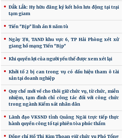
Đắk Lắk: Hy hữu đăng ký kết hôn lưu động tại trại
tạm giam
Tiến "Bịp" lĩnh án 8 năm tù
Ngày 7/8, TAND khu vực 6, TP Hải Phòng xét xử
giang hồ mạng Tiến "Bịp"
Khi quyền lợi của người yếu thế được xem xét lại
Khởi tố 2 bị can trong vụ có dấu hiệu tham ô tài
sản tại doanh nghiệp
Quy chế mới về cho thôi giữ chức vụ, từ chức, miễn
nhiệm, tạm đình chỉ công tác đối với công chức
trong ngành Kiểm sát nhân dân
Lãnh đạo VKSND tỉnh Quảng Ngãi trực tiếp thực
hành quyền công tố tại phiên tòa phúc thẩm
Đồng chí Hồ Thị Kim Thoan giữ chức vụ Phó Tổng