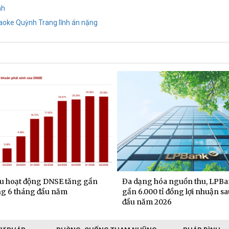
nh
raoke Quỳnh Trang lĩnh án nặng
u hoạt động DNSE tăng gần
Đa dạng hóa nguồn thu, LPBa
g 6 tháng đầu năm
gần 6.000 tỉ đồng lợi nhuận s
đầu năm 2026