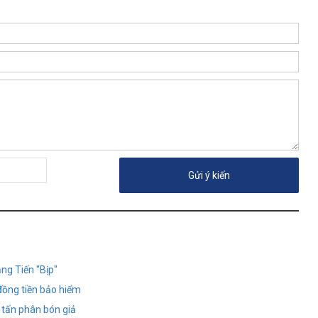
ng Tiến "Bịp"
ỉ đồng tiền bảo hiểm
0 tấn phân bón giả