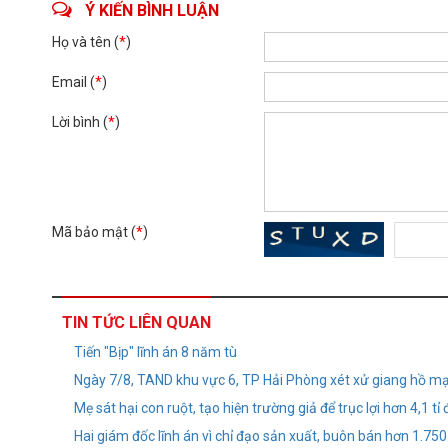
Ý KIẾN BÌNH LUẬN
Họ và tên (
*
)
Email (
*
)
Lời bình (
*
)
Mã bảo mật (
*
)
TIN TỨC LIÊN QUAN
Tiến "Bịp" lĩnh án 8 năm tù
Ngày 7/8, TAND khu vực 6, TP Hải Phòng xét xử giang hồ mạ
Mẹ sát hại con ruột, tạo hiện trường giả để trục lợi hơn 4,1 t
Hai giám đốc lĩnh án vì chỉ đạo sản xuất, buôn bán hơn 1.75