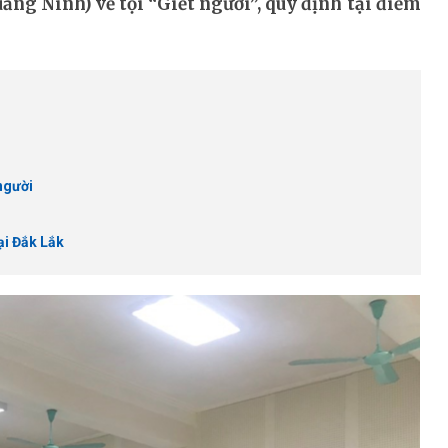
ng Ninh) về tội “Giết người”, quy định tại điểm
 người
ại Đắk Lắk